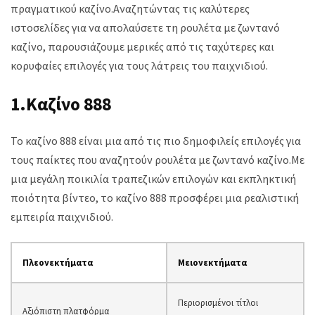
πραγματικού καζίνο.Αναζητώντας τις καλύτερες
ιστοσελίδες για να απολαύσετε τη ρουλέτα με ζωντανό
καζίνο, παρουσιάζουμε μερικές από τις ταχύτερες
και
κορυφαίες επιλογές για τους λάτρεις του παιχνιδιού.
1.Καζίνο 888
Το καζίνο 888 είναι μια από τις πιο δημοφιλείς επιλογές για
τους παίκτες που αναζητούν ρουλέτα με ζωντανό καζίνο.Με
μια μεγάλη ποικιλία τραπεζικών επιλογών και εκπληκτική
ποιότητα βίντεο, το καζίνο 888 προσφέρει μια ρεαλιστική
εμπειρία παιχνιδιού.
Πλεονεκτήματα
Μειονεκτήματα
Περιορισμένοι τίτλοι
Αξιόπιστη πλατφόρμα