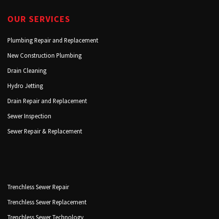
OUR SERVICES
Plumbing Repair and Replacement
New Construction Plumbing
Drain Cleaning
Hydro Jetting
Drain Repair and Replacement
Sewer Inspection
Sewer Repair & Replacement
Trenchless Sewer Repair
Trenchless Sewer Replacement
Trenchless Sewer Technology