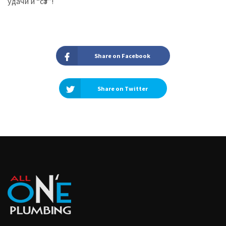
удачи и “сәт”!
Share on Facebook
Share on Twitter