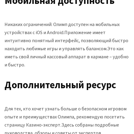
Мобильная доступность
Никаких ограничений: Олимп доступен на мобильных
устройствах с iOS и Android.Приложение имеет
интуитивно понятный интерфейс, позволяющий быстро
находить любимые игры и управлять балансом.Это как
иметь свой личный кассовый аппарат в кармане – удобно
и быстро.
Дополнительный ресурс
Для тех, кто хочет узнать больше о безопасном игровом
опыте и преимуществах Олимпа, рекомендую посетить
страницу Казино‑эксперт.Здесь собраны подробные
руководства, обзоры и советы от экспертов.