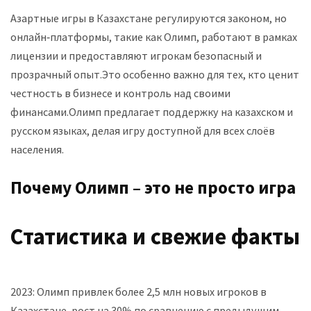
Азартные игры в Казахстане регулируются законом, но
онлайн‑платформы, такие как Олимп, работают в рамках
лицензии и предоставляют игрокам безопасный и
прозрачный опыт.Это особенно важно для тех, кто ценит
честность в бизнесе и контроль над своими
финансами.Олимп предлагает поддержку на казахском и
русском языках, делая игру доступной для всех слоёв
населения.
Почему Олимп – это не просто игра
Статистика и свежие факты
2023: Олимп привлек более 2,5 млн новых игроков в
Казахстане, рост на 30% по сравнению с предыдущим