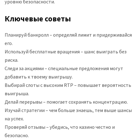
уровню безопасности.
Ключевые советы
Планируй банкролл – определяй лимит и придерживайся
его.
Используй бесплатные вращения – шанс выиграть без
риска.
Следи за акциями – специальные предложения могут
добавить к твоему выигрышу.
Выбирай слоты с высоким RTP – повышает вероятность
выигрыша.
Делай перерывы – помогает сохранять концентрацию.
Изучай стратегии – чем больше знаешь, тем выше шансы
на успех.
Проверяй отзывы – убедись, что казино честно и
безопасно.