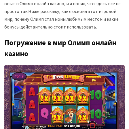
опыт в Олимп онлайн казино, и я понял, что здесь всё не
просто так.Ниже расскажу, как я освоил этот игровой
мир, почему Олимп стал моим любимым
местом и какие
бонусы действительно стоит использовать.
Погружение в мир Олимп онлайн
казино