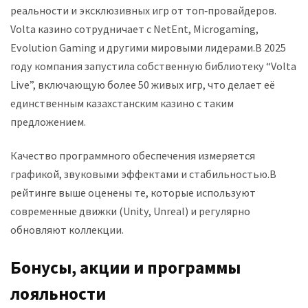
реальности и эксклюзивных игр от топ‑провайдеров.
Volta казино сотрудничает с NetEnt, Microgaming,
Evolution Gaming и другими мировыми лидерами.В 2025
году компания запустила собственную библиотеку “Volta
Live”, включающую более 50 живых игр, что делает её
единственным казахстанским казино с таким
предложением.
Качество программного обеспечения измеряется
графикой, звуковыми эффектами и стабильностью.В
рейтинге выше оценены те, которые используют
современные движки (Unity, Unreal) и регулярно
обновляют коллекции.
Бонусы, акции и программы
лояльности