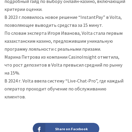
подробный гайд по выбору онлайн‑казино, включающий
критерии оценки.
В 2023 г.появилось новое решение “InstantPay” в Volta,
позволяющее выводить средства за 15 минут.
По словам эксперта Игоря Иванова, Volta стала первым
казахстанским казино, предложившим уникальную
программу лояльности с реальными призами.
Марина Петрова из компании CasinoInsight отметила,
что рост депозитов в Volta превысил средний по рынку
на 15%.
В 2024 г. Volta ввела систему “Live‑Chat‑Pro”, где каждый
оператор проходит обучение по обслуживанию
клиентов.
Share on Facebook