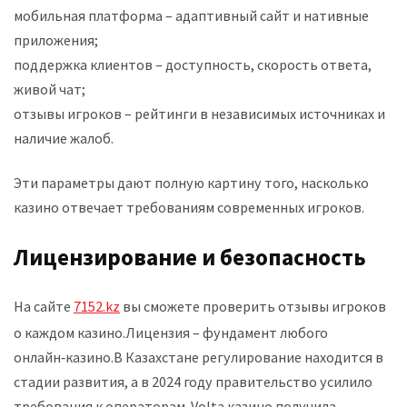
мобильная платформа – адаптивный сайт и нативные
приложения;
поддержка клиентов – доступность, скорость ответа,
живой чат;
отзывы игроков – рейтинги в независимых источниках и
наличие жалоб.
Эти параметры дают полную картину того, насколько
казино отвечает требованиям современных игроков.
Лицензирование и безопасность
На сайте
7152.kz
вы сможете проверить отзывы игроков
о каждом казино.Лицензия – фундамент любого
онлайн‑казино.В Казахстане регулирование находится в
стадии развития, а в 2024 году правительство усилило
требования к операторам. Volta казино получила