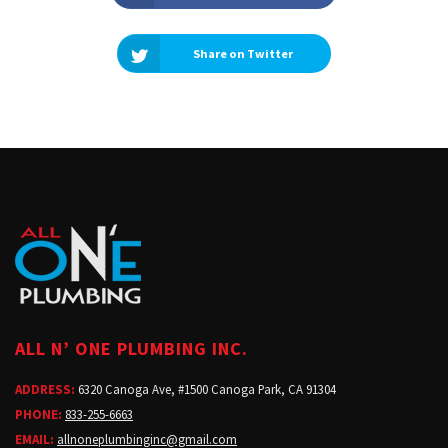
Share on Twitter
ALL N’ ONE PLUMBING INC.
ADDRESS:
6320 Canoga Ave, #1500 Canoga Park, CA 91304
PHONE:
833-255-6663
EMAIL:
allnoneplumbinginc@gmail.com