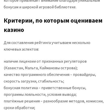
которое привлекает внимание благодаря уникальным
бонусам и широкой игровой библиотеке.
Критерии, по которым оцениваем
казино
Для составления рейтинга учитываем несколько
ключевых аспектов:
наличие лицензии от признанных регуляторов
(Казахстан, Мальта, Каймановы острова);
качество программного обеспечения – провайдеры,
скорость загрузки, стабильность;
бонусная политика – приветственные бонусы,
программы лояльности, условия вывода;
платёжные решения – разнообразие методов, комиссии,
сроки обработки;