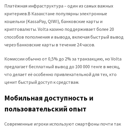
Платёжная инфраструктура – один из самых важных
критериев.В Казахстане популярны электронные
кошельки (KassaPay, QIWI), банковские карты и
криптовалюты. Volta казино поддерживает более 20
способов пополнения и вывода, включая быстрый вывод
через банковские карты в течение 24 часов.
Комиссии обычно от 0,5% до 2% за транзакцию, но Volta
предлагает бесплатный вывод до 100 000 тенге в месяц,
что делает её особенно привлекательной для тех, кто
ценит быстрый доступ к средствам.
Мобильная доступность и
пользовательский опыт
Современные игроки используют смартфоны почти так