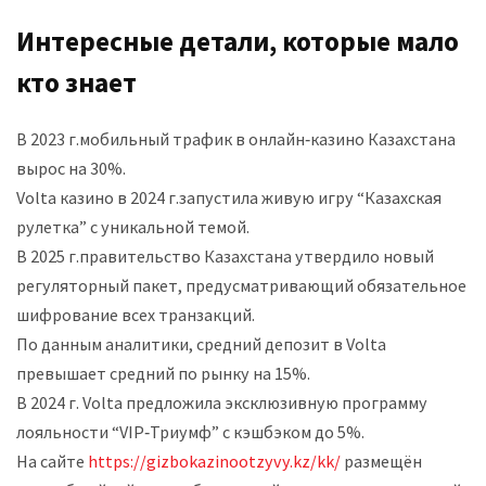
Интересные детали, которые мало
кто знает
В 2023 г.мобильный трафик в онлайн‑казино Казахстана
вырос на 30%.
Volta казино в 2024 г.запустила живую игру “Казахская
рулетка” с уникальной темой.
В 2025 г.правительство Казахстана утвердило новый
регуляторный пакет, предусматривающий обязательное
шифрование всех транзакций.
По данным аналитики, средний депозит в Volta
превышает средний по рынку на 15%.
В 2024 г. Volta предложила эксклюзивную программу
лояльности “VIP‑Триумф” с кэшбэком до 5%.
На сайте
https://gizbokazinootzyvy.kz/kk/
размещён