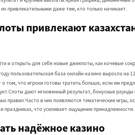
зультат и крупные выплаты.Яркая графика, динамичные б
Tarzana, CA
 их привлекательными даже тем, кто только начинает.
Warner Center, CA
West Hills, CA
лоты привлекают казахста
Westlake Village, CA
йти и открыть для себя новые джекпоты, как кочевые сок
 году пользовательская база онлайн‑казино выросла на 12
 о том, что игроки готовы тратить больше, если им пред
укт.Слоты дают мгновенный результат, бонусные раунды 
ых правил.Часто в них появляются тематические игры, о
е и праздниках, что усиливает ощущение принадлежности.
ать надёжное казино