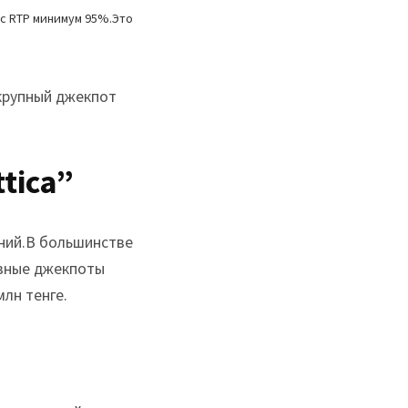
с RTP минимум 95%.Это
крупный джекпот
tica”
ений.В большинстве
ивные джекпоты
млн тенге.