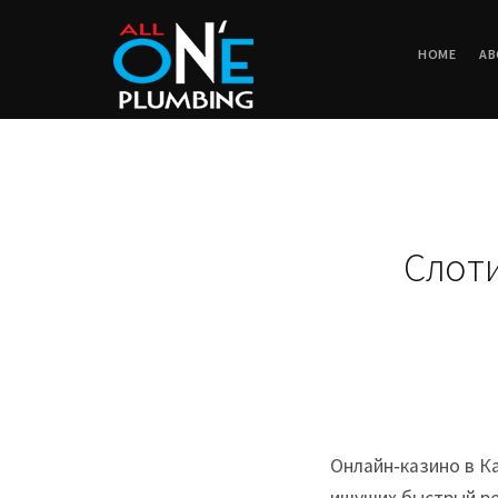
HOME
AB
Слоти
Онлайн‑казино в Ка