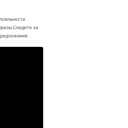
 лояльности
призы.Следите за
предложения.