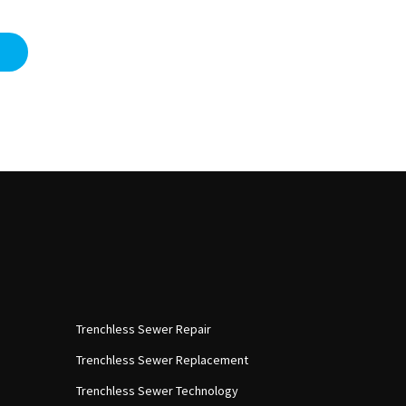
Trenchless Sewer Repair
Trenchless Sewer Replacement
Trenchless Sewer Technology