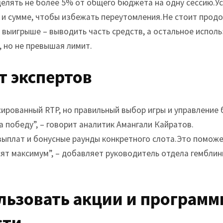
елять не более 5% от общего бюджета на одну сессию.У
 и сумме, чтобы избежать переутомления.Не стоит прод
и выигрыше – выводить часть средств, а остальное испол
, но не превышая лимит.
т экспертов
ированный RTP, но правильный выбор игры и управление
 победу”, – говорит аналитик Амангали Кайратов.
выплат и бонусные раунды конкретного слота.Это поможет
ят максимум”, – добавляет руководитель отдела гемблин
льзовать акции и програм
сти