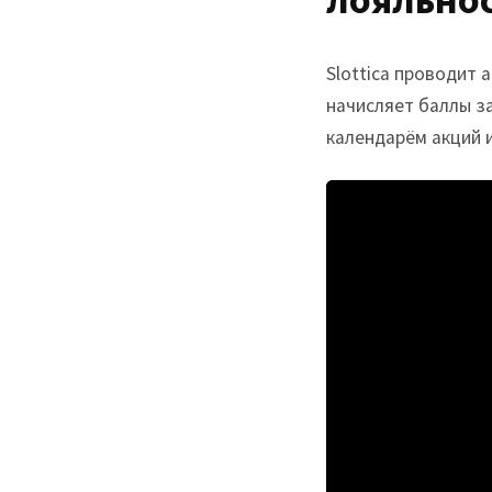
Slottica проводит 
начисляет баллы з
календарём акций 