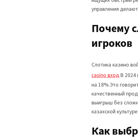
ищущих быстрый ре
управления делают
Почему с
игроков
Слотика казино во
casino вход
.В 2024
на 18%.Это говорит
качественный прод
выигрыш без сложн
казахской культур
Как выбр