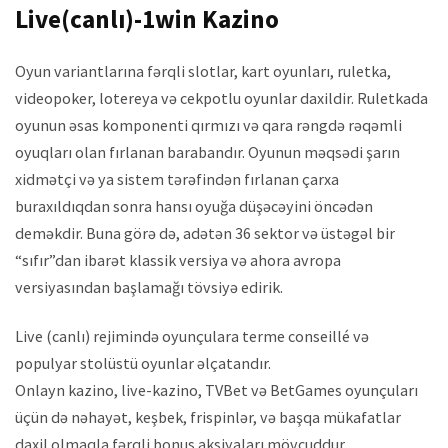
Live(canlı)-1win Kazino
Oyun variantlarına fərqli slotlar, kart oyunları, ruletka,
videopoker, lotereya və cekpotlu oyunlar daxildir. Ruletkada
oyunun əsas komponenti qırmızı və qara rəngdə rəqəmli
oyuqları olan fırlanan barabandır. Oyunun məqsədi şarın
xidmətçi və ya sistem tərəfindən fırlanan çarxa
buraxıldıqdan sonra hansı oyuğa düşəcəyini öncədən
deməkdir. Buna görə də, adətən 36 sektor və üstəgəl bir
“sıfır”dan ibarət klassik versiya və ahora avropa
versiyasından başlamağı tövsiyə edirik.
Live (canlı) rejimində oyunçulara terme conseillé və
populyar stolüstü oyunlar əlçatandır.
Onlayn kazino, live-kazino, TVBet və BetGames oyunçuları
üçün də nəhayət, keşbek, frispinlər, və başqa mükafatlar
daxil olmaqla fərqli bonus aksiyaları mövcuddur.