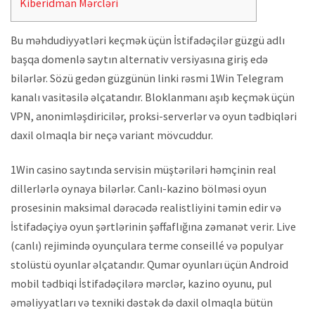
Kiberidman Mərcləri
Bu məhdudiyyətləri keçmək üçün İstifadəçilər güzgü adlı
başqa domenlə saytın alternativ versiyasına giriş edə
bilərlər. Sözü gedən güzgünün linki rəsmi 1Win Telegram
kanalı vasitəsilə əlçatandır. Bloklanmanı aşıb keçmək üçün
VPN, anonimləşdiricilər, proksi-serverlər və oyun tədbiqləri
daxil olmaqla bir neçə variant mövcuddur.
1Win casino saytında servisin müştəriləri həmçinin real
dillerlərlə oynaya bilərlər. Canlı-kazino bölməsi oyun
prosesinin maksimal dərəcədə realistliyini təmin edir və
İstifadəçiyə oyun şərtlərinin şəffaflığına zəmanət verir. Live
(canlı) rejimində oyunçulara terme conseillé və populyar
stolüstü oyunlar əlçatandır. Qumar oyunları üçün Android
mobil tədbiqi İstifadəçilərə mərclər, kazino oyunu, pul
əməliyyatları və texniki dəstək də daxil olmaqla bütün