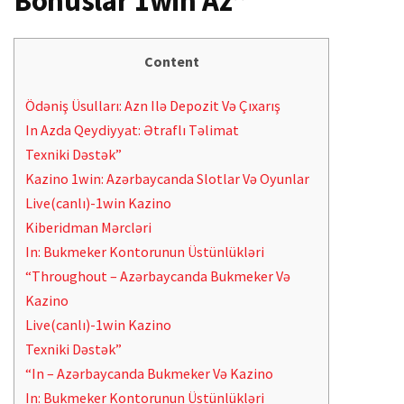
Bonuslar 1win Az”
Content
Ödəniş Üsulları: Azn Ilə Depozit Və Çıxarış
In Azda Qeydiyyat: Ətraflı Təlimat
Texniki Dəstək”
Kazino 1win: Azərbaycanda Slotlar Və Oyunlar
Live(canlı)-1win Kazino
Kiberidman Mərcləri
In: Bukmeker Kontorunun Üstünlükləri
“Throughout – Azərbaycanda Bukmeker Və
Kazino
Live(canlı)-1win Kazino
Texniki Dəstək”
“In – Azərbaycanda Bukmeker Və Kazino
In: Bukmeker Kontorunun Üstünlükləri