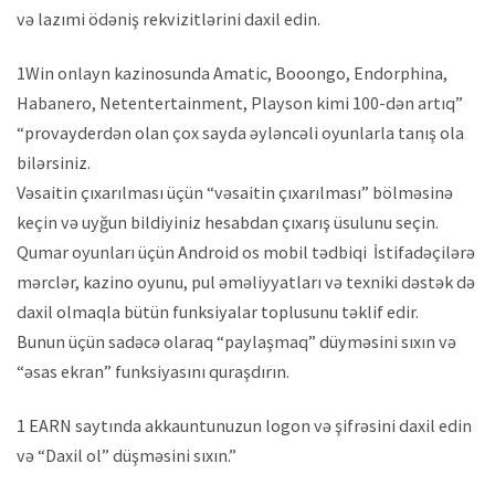
və lazımi ödəniş rekvizitlərini daxil edin.
1Win onlayn kazinosunda Amatic, Booongo, Endorphina,
Habanero, Netentertainment, Playson kimi 100-dən artıq”
“provayderdən olan çox sayda əyləncəli oyunlarla tanış ola
bilərsiniz.
Vəsaitin çıxarılması üçün “vəsaitin çıxarılması” bölməsinə
keçin və uyğun bildiyiniz hesabdan çıxarış üsulunu seçin.
Qumar oyunları üçün Android os mobil tədbiqi İstifadəçilərə
mərclər, kazino oyunu, pul əməliyyatları və texniki dəstək də
daxil olmaqla bütün funksiyalar toplusunu təklif edir.
Bunun üçün sadəcə olaraq “paylaşmaq” düyməsini sıxın və
“əsas ekran” funksiyasını quraşdırın.
1 EARN saytında akkauntunuzun logon və şifrəsini daxil edin
və “Daxil ol” düşməsini sıxın.”