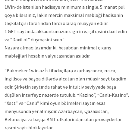
1Win-də istənilən hadisəyə minimum a single. 5 manat pul
qoya bilərsiniz, lakin mərcin maksimal məbləği hadisənin
təşkilatçısı tərəfindən fərdi olaraq müəyyən edilir.
1 GET saytında akkauntunuzun sign in və şifrəsini daxil edin
və “Daxil ol” düşməsini sıxın.”
Nəzərə almaq lazımdır ki, hesabdan minimal çıxarış
məbləğləri hesabın valyutasından asılıdır.
“Bukmeker 1win az İstifadəçilərə azərbaycanca, rusca,
ingiliscə və başqa dillərdə əlçatan olan müasir sayt təqdim
edir. Şirkətin saytında rahat və intuitiv səviyyədə başa
düşülən interfeyz nəzərdə tutulub. “Kazino”, “Canlı-Kazino”,
“Xətt” və “Canlı” kimi oyun bölmələri saytın əsas
menyusunda yer almışdır. Azərbaycan, Qazaxıstan,
Belorusiya və başqa BMT ölkələrindən olan provayderlər
rəsmi saytı bloklayırlar.