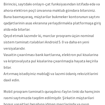
Birincisi, saytdakı onlayn-çat funksiyasından istifadə edə və
ahora elektron poçt ünvanına məktub göndərə bilərsiniz.
Buna baxmayaraq, müştərilər bukmeker kontorunun saytını
qadjetlərinin əsas ekranına yerləşdirməklə platformaşa giriş
əldə edə bilərlər.
Qeyd etmək lazımdır ki, mərclər proqramı üçün nominal
sistem təminatı tələbləri Android 5. 0 və daha en yeni
versiyalarıdır.
Vəsaitin çıxarılması bank kartlarına, elektron pul kisələrinə
və kriptovalyuta pul kisələrinə çıxarılmaqla həyata keçirilə
bilər.
Artırmaq istədiyiniz məbləği və lazımi ödəniş rekvizitlərini
daxil edin.
Mobil proqram təminatlı quraşdırıcı faylın linki də həmçinin
rəsmi saytımızda təqdim edilmişdir. Şirkətin müştəriləri
bonus vəsaitləri hesabına idman mərclərində və oyun