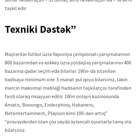
təşkil edir.
Texniki Dəstək”
Müştərilər futbol üzrə Yaponiya çempionatı yarışmalarının
800 bazarından və xokkey üzrə yoldaşlıq yarışmalarının 400
bazarına qədər seçim edə bilərlər. 1Win-də istənilən
hadisəyə minimum one. 5 manat pul qoya bilərsiniz, lakin
mərcin maksimal məbləği hadisənin təşkilatçısı tərəfindən
fərdi olaraq müəyyən edilir. 1Win onlayn kazinosunda
Amatic, Booongo, Endorphina, Habanero,
Netentertainment, Playson kimi 100-dən artıq”
“provayderdən olan çox sayda əyləncəli oyunlarla tanış ola
bilərsiniz.