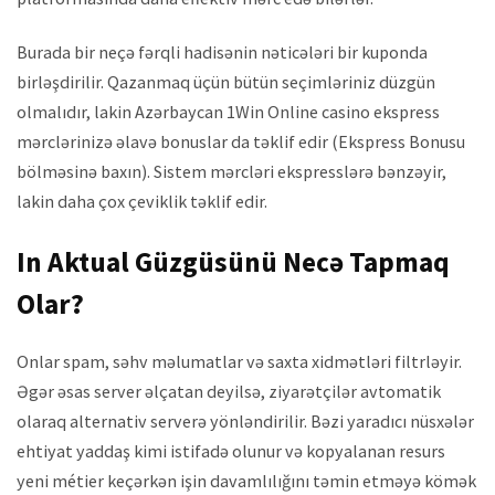
Burada bir neçə fərqli hadisənin nəticələri bir kuponda
birləşdirilir. Qazanmaq üçün bütün seçimləriniz düzgün
olmalıdır, lakin Azərbaycan 1Win Online casino ekspress
mərclərinizə əlavə bonuslar da təklif edir (Ekspress Bonusu
bölməsinə baxın). Sistem mərcləri ekspresslərə bənzəyir,
lakin daha çox çeviklik təklif edir.
In Aktual Güzgüsünü Necə Tapmaq
Olar?
Onlar spam, səhv məlumatlar və saxta xidmətləri filtrləyir.
Əgər əsas server əlçatan deyilsə, ziyarətçilər avtomatik
olaraq alternativ serverə yönləndirilir. Bəzi yaradıcı nüsxələr
ehtiyat yaddaş kimi istifadə olunur və kopyalanan resurs
yeni métier keçərkən işin davamlılığını təmin etməyə kömək