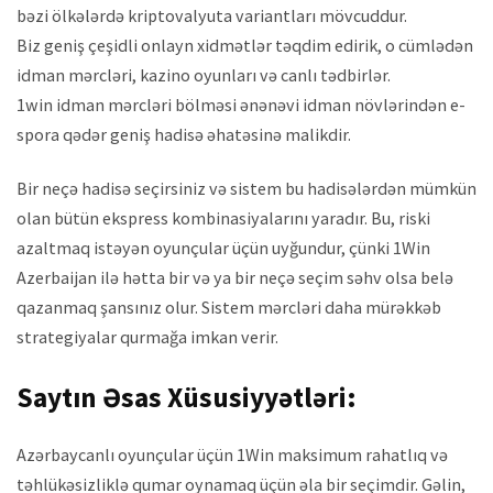
bəzi ölkələrdə kriptovalyuta variantları mövcuddur.
Biz geniş çeşidli onlayn xidmətlər təqdim edirik, o cümlədən
idman mərcləri, kazino oyunları və canlı tədbirlər.
1win idman mərcləri bölməsi ənənəvi idman növlərindən e-
spora qədər geniş hadisə əhatəsinə malikdir.
Bir neçə hadisə seçirsiniz və sistem bu hadisələrdən mümkün
olan bütün ekspress kombinasiyalarını yaradır. Bu, riski
azaltmaq istəyən oyunçular üçün uyğundur, çünki 1Win
Azerbaijan ilə hətta bir və ya bir neçə seçim səhv olsa belə
qazanmaq şansınız olur. Sistem mərcləri daha mürəkkəb
strategiyalar qurmağa imkan verir.
Saytın Əsas Xüsusiyyətləri:
Azərbaycanlı oyunçular üçün 1Win maksimum rahatlıq və
təhlükəsizliklə qumar oynamaq üçün əla bir seçimdir. Gəlin,