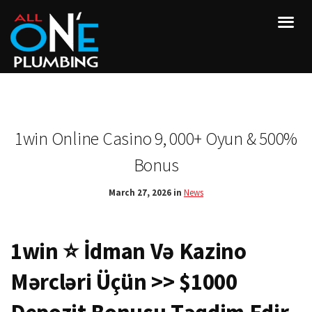
1win Online Casino 9, 000+ Oyun & 500%
Bonus
March 27, 2026 in
News
1win ⭐ İdman Və Kazino
Mərcləri Üçün >> $1000