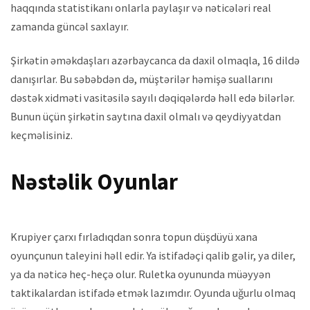
haqqında statistikanı onlarla paylaşır və nəticələri real
zamanda güncəl saxlayır.
Şirkətin əməkdaşları azərbaycanca da daxil olmaqla, 16 dildə
danışırlar. Bu səbəbdən də, müştərilər həmişə suallarını
dəstək xidməti vasitəsilə sayılı dəqiqələrdə həll edə bilərlər.
Bunun üçün şirkətin saytına daxil olmalı və qeydiyyatdan
keçməlisiniz.
Nəstəlik Oyunlar
Krupiyer çarxı fırladıqdan sonra topun düşdüyü xana
oyunçunun taleyini həll edir. Ya istifadəçi qalib gəlir, ya diler,
ya da nəticə heç-heçə olur. Ruletka oyununda müəyyən
taktikalardan istifadə etmək lazımdır. Oyunda uğurlu olmaq