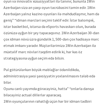
oyun və innovativ xüsusiyyətləri ilə tanınır, bununla 1Win
Azerbaijan sizə ən yaxşı oyun təcrübəsini təmin edir. 1Win
Azerbaijan yalnız kazino oyunları ilə məhdudlaşmır, həm də
geniş” “idman mərcləri seçimi təklif edir. İstər balompié,
istər basketbol, istərsə də eSports həvəskarı olun, burada
özünüzə uyğun bir şey tapacaqsınız. 1Win Azerbaijan 30-dan
çox idman növü üzrə gündəlik 1, 500-dən çox hadisəyə mərc
etmək imkanı yaradır. Müştərilərimizə 1Win Azerbaijan ilə
müxtəlif mərc növləri təqdim edirik ki, hər kəs öz
strategiyasına uyğun seçim edə bilsin.
Pul götürülərkən böyük məbləğlər ödənildikdə,
administrasiya şəxsi şəxsiyyətin yoxlanılmasını tələb edə
bilər.
Oyunu canlı yayımda görəcəyiniz, hətta” “onlarla danışa
biləcəyiniz actual dillerlər aparacaq.
1Win oyunçularının rahatlığı üçün hər bir idman tədbiri