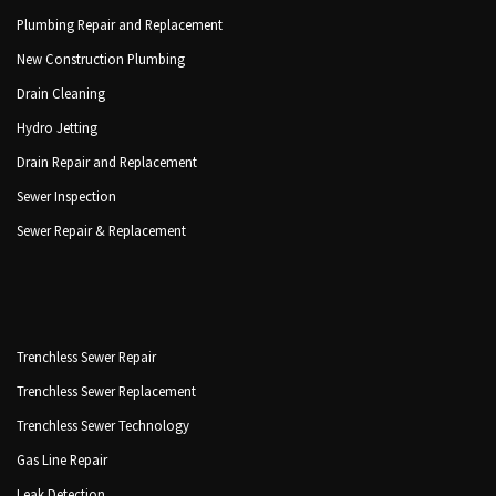
Plumbing Repair and Replacement
New Construction Plumbing
Drain Cleaning
Hydro Jetting
Drain Repair and Replacement
Sewer Inspection
Sewer Repair & Replacement
Trenchless Sewer Repair
Trenchless Sewer Replacement
Trenchless Sewer Technology
Gas Line Repair
Leak Detection