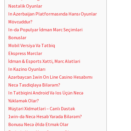
Nəstəlik Oyunlar
In Azerbaijan Platformasında Hansı Oyunlar
Mövcuddur?
In-də Populyar İdman Mərc Seçimləri
Bonuslar
Mobil Versiya Və Tətbiq
Ekspress Mərclər
İdman & Esports Xətti, Mərc Alətləri
In Kazino Oyunları
Azərbaycan 1win On Line Casino Hesabımı
Necə Təsdiqləyə Bilərəm?
In Tətbiqini Android Və Ios Üçün Necə
Yükləmək Olar?
Müştəri Xidmətləri – Canlı Dəstək
1win-də Necə Hesab Yarada Bilərəm?
Bonusu Necə Əldə Etmək Olar