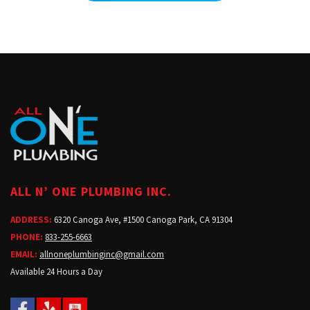
ALL N’ ONE PLUMBING INC.
ADDRESS:
6320 Canoga Ave, #1500 Canoga Park, CA 91304
PHONE:
833-255-6663
EMAIL:
allnoneplumbinginc@gmail.com
Available 24 Hours a Day