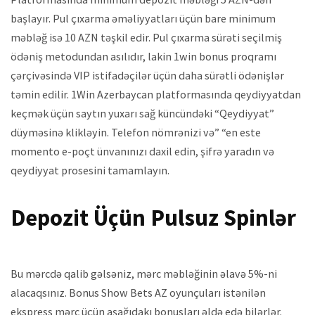
başlayır. Pul çıxarma əməliyyatları üçün bare minimum
məbləğ isə 10 AZN təşkil edir. Pul çıxarma sürəti seçilmiş
ödəniş metodundan asılıdır, lakin 1win bonus proqramı
çərçivəsində VIP istifadəçilər üçün daha sürətli ödənişlər
təmin edilir. 1Win Azerbaycan platformasında qeydiyyatdan
keçmək üçün saytın yuxarı sağ küncündəki “Qeydiyyat”
düyməsinə klikləyin. Telefon nömrənizi və” “en este
momento e-poçt ünvanınızı daxil edin, şifrə yaradın və
qeydiyyat prosesini tamamlayın.
Depozit Üçün Pulsuz Spinlər
Bu mərcdə qalib gəlsəniz, mərc məbləğinin əlavə 5%-ni
alacaqsınız. Bonus Show Bets AZ oyunçuları istənilən
ekspress mərc üçün aşağıdakı bonusları əldə edə bilərlər.