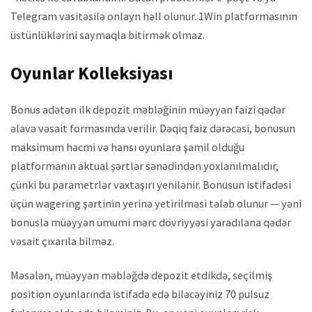
Telegram vasitəsilə onlayn həll olunur. 1Win platformasının
üstünlüklərini saymaqla bitirmək olmaz.
Oyunlar Kolleksiyası
Bonus adətən ilk depozit məbləğinin müəyyən faizi qədər
əlavə vəsait formasında verilir. Dəqiq faiz dərəcəsi, bonusun
maksimum həcmi və hansı oyunlara şamil olduğu
platformanın aktual şərtlər sənədindən yoxlanılmalıdır,
çünki bu parametrlər vaxtaşırı yenilənir. Bonusun istifadəsi
üçün wagering şərtinin yerinə yetirilməsi tələb olunur — yəni
bonusla müəyyən ümumi mərc dövriyyəsi yaradılana qədər
vəsait çıxarıla bilməz.
Məsələn, müəyyən məbləğdə depozit etdikdə, seçilmiş
position oyunlarında istifadə edə biləcəyiniz 70 pulsuz