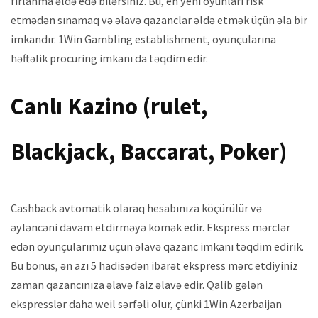
fırlanma əldə edə bilərsiniz. Bu, en yeni oyunları risk
etmədən sınamaq və əlavə qazanclar əldə etmək üçün əla bir
imkandır. 1Win Gambling establishment, oyunçularına
həftəlik procuring imkanı da təqdim edir.
Canlı Kazino (rulet,
Blackjack, Baccarat, Poker)
Cashback avtomatik olaraq hesabınıza köçürülür və
əyləncəni davam etdirməyə kömək edir. Ekspress mərclər
edən oyunçularımız üçün əlavə qazanc imkanı təqdim edirik.
Bu bonus, ən azı 5 hadisədən ibarət ekspress mərc etdiyiniz
zaman qazancınıza əlavə faiz əlavə edir. Qalib gələn
ekspresslər daha weil sərfəli olur, çünki 1Win Azerbaijan