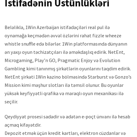
İstifadənin Üstünlükləri
Beləliklə, 1Win Azerbaijan istifadəçiləri real pul ilə
oynamağa keçmədən əvvəl özlərini rahat fizzle wheeze
whistle snuffle edə bilərlər. 1Win platformasında dünyanın
ən yaxşı oyun təchizatçıları ilə əməkdaşlıq edirik. NetEnt,
Microgaming, Play’n GO, Pragmatic Enjoy və Evolution
Gambling kimi tanınmış şirkətlərin oyunlarını təqdim edirik.
NetEnt şirkəti 1Win kazino bölməsində Starburst və Gonzo’s
Mission kimi məşhur slotları ilə təmsil olunur. Bu oyunlar
yüksək keyfiyyətli qrafika və maraqlı oyun mexanikası ilə
seçilir.
Qeydiyyat prosesi sadədir və adətən e‑poçt ünvanı ilə hesab
açmaq kifayətdir.
Depozit etmək üçün kredit kartları, elektron cüzdanlar və