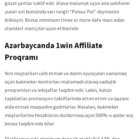
gözəl şərtlər təklif edir. Əlavə məlumat üçün ana səhifənin
yuxarı sol küncündə sarı rəngli “Pulsuz Pul” düyməsini
klikləyin. Bonus minimum three or more dəfə mərc edən
standart mərcçilər üçün etibarlıdır.
Azərbaycanda 1win Affiliate
Proqramı
Yeni müştəriləri cəlb etmək və daimi oyunçuları saxlamaq
üçün bukmeker kontorları mütəmadi olaraq sadiqlik
proqramları və inkişaflar təqdim edir. Lakin, bütün
təşkilatlar promosyon təkliflərində artım etmir və qazanc
əldə etmək məqsədini güdmürlər. Məsələn, bukmeker
müştərilərinə hesablarını doldurmaq üçün 500%-ə qədər xoş
bonus təqdim edə bilər.
Platformasında minimum depozit məbləği 5 AZN-dən