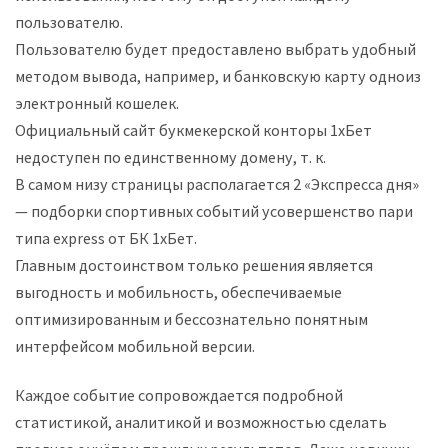
пользователю.
Пользователю будет предоставлено выбрать удобный
методом вывода, например, и банковскую карту одноиз
электронный кошелек.
Официальный сайт букмекерской конторы 1хБет
недоступен по единственному домену, т. к.
В самом низу страницы располагается 2 «Экспресса дня»
— подборки спортивных событий усовершенство пари
типа express от БК 1хБет.
Главным достоинством только решения является
выгодность и мобильность, обеспечиваемые
оптимизированным и бессознательно понятным
интерфейсом мобильной версии.
Каждое событие сопровождается подробной
статистикой, аналитикой и возможностью сделать