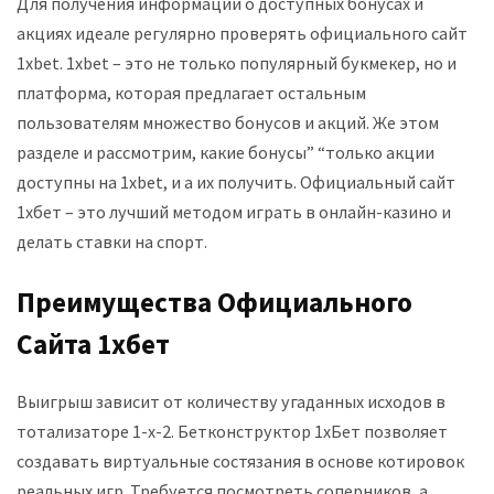
Для получения информации о доступных бонусах и
акциях идеале регулярно проверять официального сайт
1xbet. 1xbet – это не только популярный букмекер, но и
платформа, которая предлагает остальным
пользователям множество бонусов и акций. Же этом
разделе и рассмотрим, какие бонусы” “только акции
доступны на 1xbet, и а их получить. Официальный сайт
1хбет – это лучший методом играть в онлайн-казино и
делать ставки на спорт.
Преимущества Официального
Сайта 1хбет
Выигрыш зависит от количеству угаданных исходов в
тотализаторе 1-x-2. Бетконструктор 1хБет позволяет
создавать виртуальные состязания в основе котировок
реальных игр. Требуется посмотреть соперников, а