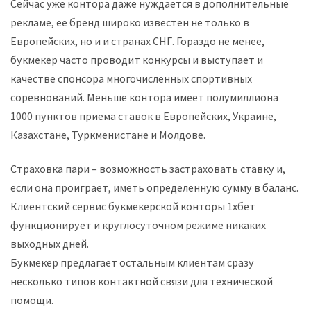
Сейчас уже контора даже нуждается в дополнительные
рекламе, ее бренд широко известен не только в
Европейских, но и и странах СНГ. Гораздо не менее,
букмекер часто проводит конкурсы и выступает и
качестве спонсора многочисленных спортивных
соревнований. Меньше контора имеет полумиллиона
1000 пунктов приема ставок в Европейских, Украине,
Казахстане, Туркменистане и Молдове.
Страховка пари – возможность застраховать ставку и,
если она проиграет, иметь определенную сумму в баланс.
Клиентский сервис букмекерской конторы 1хбет
функционирует и круглосуточном режиме никаких
выходных дней.
Букмекер предлагает остальным клиентам сразу
несколько типов контактной связи для технической
помощи.