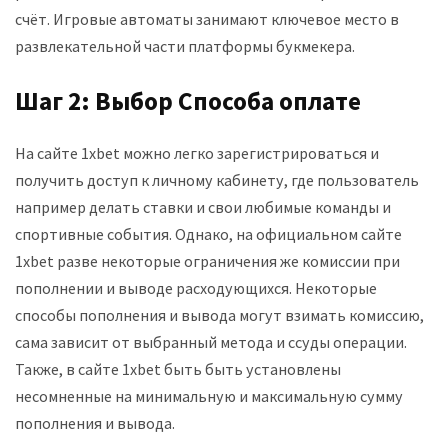
счёт. Игровые автоматы занимают ключевое место в
развлекательной части платформы букмекера.
Шаг 2: Выбор Способа оплате
На сайте 1xbet можно легко зарегистрироваться и
получить доступ к личному кабинету, где пользователь
например делать ставки и свои любимые команды и
спортивные события. Однако, на официальном сайте
1xbet разве некоторые ограничения же комиссии при
пополнении и выводе расходующихся. Некоторые
способы пополнения и вывода могут взимать комиссию,
сама зависит от выбранный метода и ссуды операции.
Также, в сайте 1xbet быть быть установлены
несомненные на минимальную и максимальную сумму
пополнения и вывода.