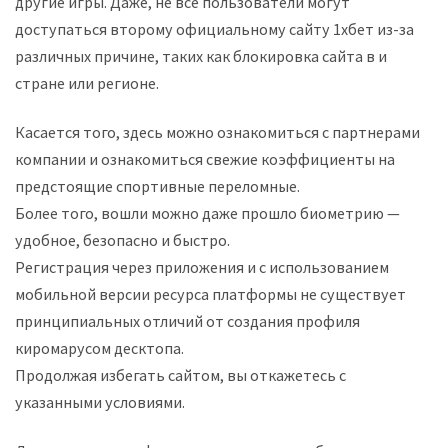
другие игры. Даже, не все пользователи могут
доступаться второму официальному сайту 1хбет из-за
различных причине, таких как блокировка сайта в и
стране или регионе.
Касается того, здесь можно ознакомиться с партнерами
компании и ознакомиться свежие коэффициенты на
предстоящие спортивные переломные.
Более того, вошли можно даже прошло биометрию —
удобное, безопасно и быстро.
Регистрация через приложения и с использованием
мобильной версии ресурса платформы не существует
принципиальных отличий от создания профиля
киромарусом десктопа.
Продолжая избегать сайтом, вы откажетесь с
указанными условиями.