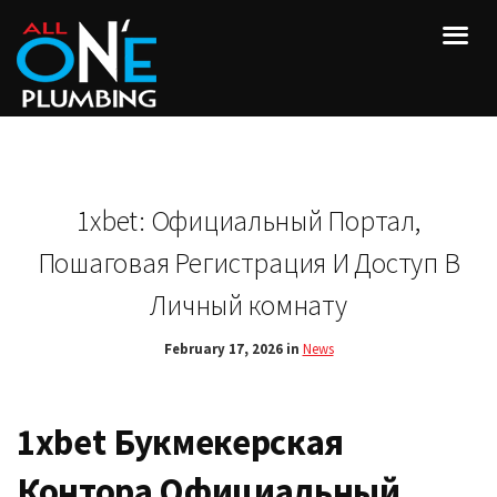
1xbet: Официальный Портал,
Пошаговая Регистрация И Доступ В
Личный комнату
February 17, 2026 in
News
1xbet Букмекерская
Контора Официальный