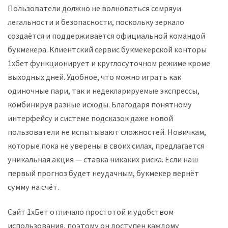
Пользователи должно не волноваться семряуи
легальности и безопасности, поскольку зеркало
создаётся и поддерживается официальной командой
букмекера. Клиентский сервис букмекерской конторы
1хбет функционирует и круглосуточном режиме кроме
выходных дней. Удобное, что можно играть как
одиночные пари, так и недекларируемые экспрессы,
комбинируя разные исходы. Благодаря понятному
интерфейсу и системе подсказок даже новой
пользователи не испытывают сложностей. Новичкам,
которые пока не уверены в своих силах, предлагается
уникальная акция — ставка никаких риска. Если наш
первый прогноз будет неудачным, букмекер вернёт
сумму на счёт.
Сайт 1хБет отличало простотой и удобством
использования, поэтому он доступен каждому