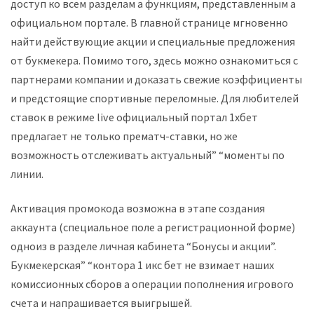
доступ ко всем разделам а функциям, представленным а
официальном портале. В главной странице мгновенно
найти действующие акции и специальные предложения
от букмекера. Помимо того, здесь можно ознакомиться с
партнерами компании и доказать свежие коэффициенты
и предстоящие спортивные переломные. Для любителей
ставок в режиме live официальный портал 1хбет
предлагает не только прематч-ставки, но же
возможность отслеживать актуальный” “моменты по
линии.
Активация промокода возможна в этапе создания
аккаунта (специальное поле а регистрационной форме)
одноиз в разделе личная кабинета “Бонусы и акции”.
Букмекерская” “контора 1 икс бет не взимает наших
комиссионных сборов а операции пополнения игрового
счета и напрашивается выигрышей.