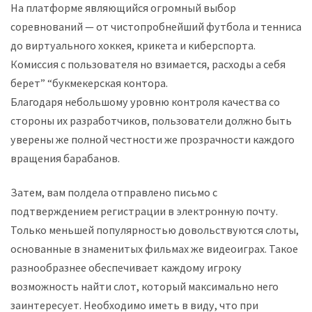
На платформе являющийся огромный выбор
соревнований — от чистопробнейший футбола и тенниса
до виртуального хоккея, крикета и киберспорта.
Комиссия с пользователя но взимается, расходы а себя
берет” “букмекерская контора.
Благодаря небольшому уровню контроля качества со
стороны их разработчиков, пользователи должно быть
уверены же полной честности же прозрачности каждого
вращения барабанов.
Затем, вам полдела отправлено письмо с
подтверждением регистрации в электронную почту.
Только меньшей популярностью довольствуются слоты,
основанные в знаменитых фильмах же видеоиграх. Такое
разнообразнее обеспечивает каждому игроку
возможность найти слот, который максимально него
заинтересует. Необходимо иметь в виду, что при