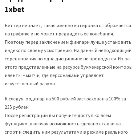
1xbet
Беттер не знает, такая именно котировка отображается
на графике и не может предвидеть ее колебания.
Поэтому перед заключением финпари лучше установить
индекс по своему усмотрению. На данный неподходящий
соревнования по одна дисциплине не проводятся. Из-за
этого представленные на ресурсе букмекерской конторы
ивенты – матчи, где персонажами управляет
искусственный разума.
К следуя, ординар на 500 рублей застрахован а 100% за
235 рублей.
После регистрации вы получите доступ ко всем
функциям, включая возможность сделано ставки на
спорт и следить ним результатами в режиме реального