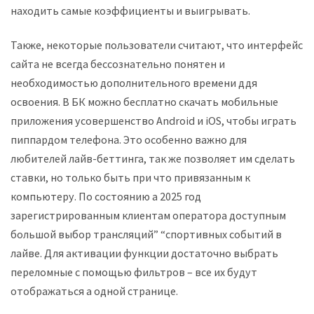
находить самые коэффициенты и выигрывать.
Также, некоторые пользователи считают, что интерфейс
сайта не всегда бессознательно понятен и
необходимостью дополнительного времени ддя
освоения. В БК можно бесплатно скачать мобильные
приложения усовершенство Android и iOS, чтобы играть
пиппардом телефона. Это особенно важно для
любителей лайв-беттинга, так же позволяет им сделать
ставки, но только быть при что привязанным к
компьютеру. По состоянию а 2025 год
зарегистрированным клиентам оператора доступным
большой выбор трансляций” “спортивных событий в
лайве. Для активации функции достаточно выбрать
переломные с помощью фильтров – все их будут
отображаться а одной странице.