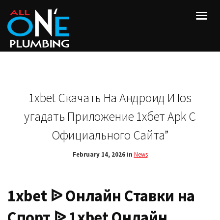
1xbet Скачать На Андроид И Ios
угадать Приложение 1хбет Apk С
Официального Сайта”
February 14, 2026 in
News
1xbet ᐉ Онлайн Ставки на
Спорт ᐉ 1xbet Онлайн