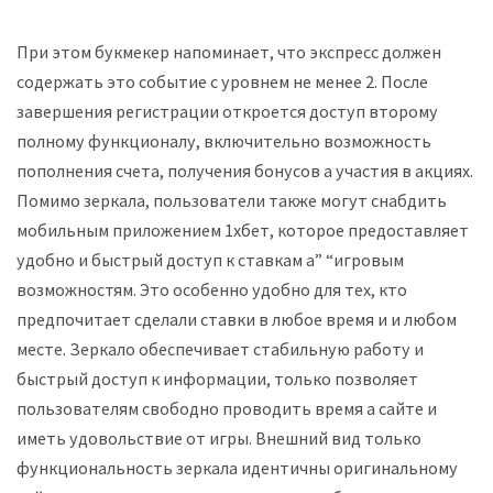
При этом букмекер напоминает, что экспресс должен
содержать это событие с уровнем не менее 2. После
завершения регистрации откроется доступ второму
полному функционалу, включительно возможность
пополнения счета, получения бонусов а участия в акциях.
Помимо зеркала, пользователи также могут снабдить
мобильным приложением 1хбет, которое предоставляет
удобно и быстрый доступ к ставкам а” “игровым
возможностям. Это особенно удобно для тех, кто
предпочитает сделали ставки в любое время и и любом
месте. Зеркало обеспечивает стабильную работу и
быстрый доступ к информации, только позволяет
пользователям свободно проводить время а сайте и
иметь удовольствие от игры. Внешний вид только
функциональность зеркала идентичны оригинальному