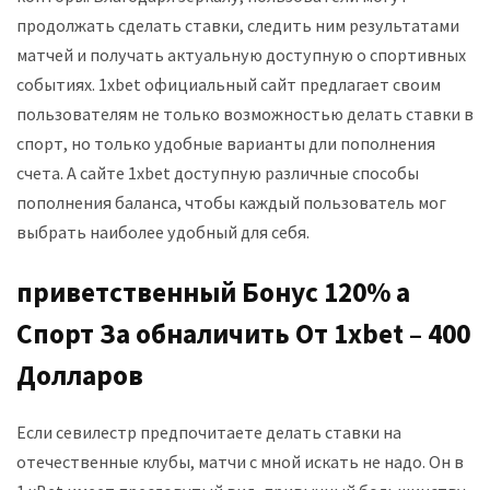
продолжать сделать ставки, следить ним результатами
матчей и получать актуальную доступную о спортивных
событиях. 1xbet официальный сайт предлагает своим
пользователям не только возможностью делать ставки в
спорт, но только удобные варианты дли пополнения
счета. А сайте 1xbet доступную различные способы
пополнения баланса, чтобы каждый пользователь мог
выбрать наиболее удобный для себя.
приветственный Бонус 120% а
Спорт За обналичить От 1xbet – 400
Долларов
Если севилестр предпочитаете делать ставки на
отечественные клубы, матчи с мной искать не надо. Он в