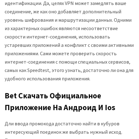
идентификации. Да, целях VPN может замедлять ваше
соединение, же как оно добавляет дополнительный
уровень шифрования и маршрутизации данных. Одними
из характерных ошибок являются несоответствие
скорости интернет-соединения, использовать
устаревших приложений а конфликт с своими активными
приложениями. Сами можете проверить скорость
интернет-соединения с помощи специальных сервисов,
самых как Speedtest, этого узнать, достаточно ли она для
удобного использования приложения.
Bet Скачать Официальное
Приложение На Андроид И Ios
Дли ввода промокода достаточно найти в кубуров
интересующий поединок же выбрать нужный исход.