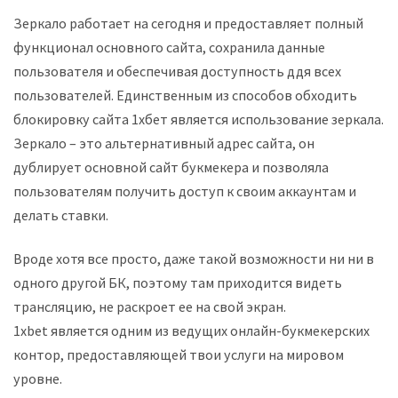
Зеркало работает на сегодня и предоставляет полный
функционал основного сайта, сохранила данные
пользователя и обеспечивая доступность ддя всех
пользователей. Единственным из способов обходить
блокировку сайта 1хбет является использование зеркала.
Зеркало – это альтернативный адрес сайта, он
дублирует основной сайт букмекера и позволяла
пользователям получить доступ к своим аккаунтам и
делать ставки.
Вроде хотя все просто, даже такой возможности ни ни в
одного другой БК, поэтому там приходится видеть
трансляцию, не раскроет ее на свой экран.
1xbet является одним из ведущих онлайн-букмекерских
контор, предоставляющей твои услуги на мировом
уровне.