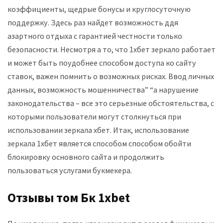
коэффициенты, щедрые бонусы и круглосуточную
поддержку. Здесь раз найдет возможность ддя
азартного отдыха с гарантией честности только
безопасности. Несмотря а то, что 1хбет зеркало работает
и может быть поудобнее способом доступа ко сайту
ставок, важен помнить о возможных рисках. Ввод личных
данных, возможность мошенничества” “а нарушение
законодательства – все это серьезные обстоятельства, с
которыми пользователи могут столкнуться при
использовании зеркала хбет. Итак, использование
зеркала 1хбет является способом способом обойти
блокировку основного сайта и продолжить
пользоваться услугами букмекера.
Отзывы том Бк 1xbet