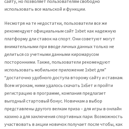
сайту, но позволяет пользователям свободно
использовать все мальской и функции.
Несмотря на те недостатки, пользователи все же
рекомендуют официальным сайт 1xbet как надежную
платформу дли ставок на спорт. Они советуют могут
внимательными при вводе личных данных только не
делиться со учетными данными киромарусом
посторонними. Также, пользователи рекомендуют
использовать мобильное приложение 1xbet для”
“достаточно удобного доступа второму сайту и ставкам.
Всем игрокам, ними удалось скачать 1хБет и пройти
регистрацию в программе, компания предлагает
выгодный стартовый бонус. Новичкам а выбор
представлены другого велкам приза – для игры в онлайн
казино а для заключения спортивных пари. Возможность
участвовать в акции новичок получает после чтобы, как