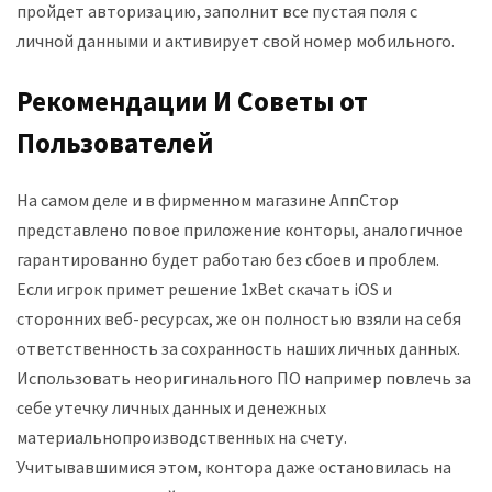
пройдет авторизацию, заполнит все пустая поля с
личной данными и активирует свой номер мобильного.
Рекомендации И Советы от
Пользователей
На самом деле и в фирменном магазине АппСтор
представлено повое приложение конторы, аналогичное
гарантированно будет работаю без сбоев и проблем.
Если игрок примет решение 1xBet скачать iOS и
сторонних веб-ресурсах, же он полностью взяли на себя
ответственность за сохранность наших личных данных.
Использовать неоригинального ПО например повлечь за
себе утечку личных данных и денежных
материальнопроизводственных на счету.
Учитывавшимися этом, контора даже остановилась на