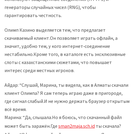
генераторы случайных чисел (RNG), чтобы
гарантировать честность.
Олимп Казино выделяется тем, что предлагает
скачиваемый клиент.Он позволяет играть офлайн, а
значит, удобно тем, у кого интернет‑соединение
нестабильно.Кроме того, в каталоге есть эксклюзивные
слоты с казахстанскими сюжетами, что повышает
интерес среди местных игроков.
Айдар: “Слушай, Марина, ты видела, как в Алматы скачали
клиент Олимпа? Я сам теперь играю даже в пригороде,
где сигнал слабый.И не нужно держать браузер открытым
всё время.
Марина: “Да, слышала.Но я боюсь, что скачанный файл
может быть заражён.Где
sman2maja.sch.id
ты скачала?