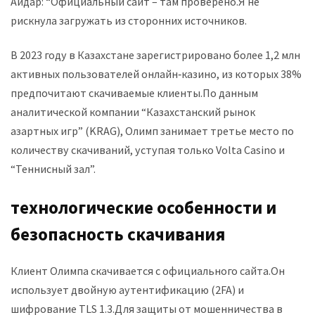
Айдар: “Официальный сайт – там проверено.Я не
рискнула загружать из сторонних источников.
В 2023 году в Казахстане зарегистрировано более 1,2 млн
активных пользователей онлайн‑казино, из которых 38%
предпочитают скачиваемые клиенты.По данным
аналитической компании “Казахстанский рынок
азартных игр” (KRAG), Олимп занимает третье место по
количеству скачиваний, уступая только Volta Casino и
“Теннисный зал”.
технологические особенности и
безопасность скачивания
Клиент Олимпа скачивается с официального сайта.Он
использует двойную аутентификацию (2FA) и
шифрование TLS 1.3.Для защиты от мошенничества в