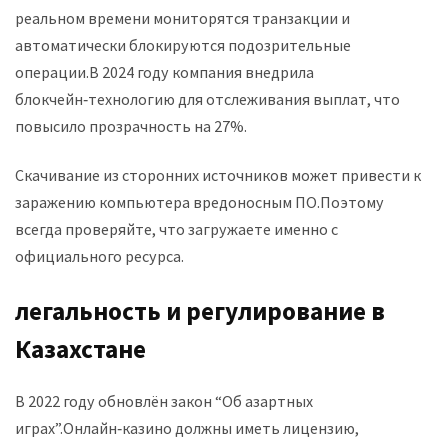
реальном времени мониторятся транзакции и
автоматически блокируются подозрительные
операции.В 2024 году компания внедрила
блокчейн‑технологию для отслеживания выплат, что
повысило прозрачность на 27%.
Скачивание из сторонних источников может привести к
заражению компьютера вредоносным ПО.Поэтому
всегда проверяйте, что загружаете именно с
официального ресурса.
легальность и регулирование в
Казахстане
В 2022 году обновлён закон “Об азартных
играх”.Онлайн‑казино должны иметь лицензию,