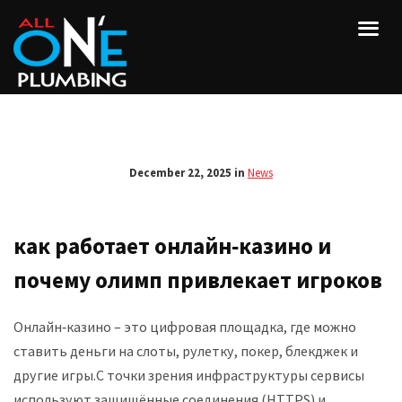
December 22, 2025 in
News
как работает онлайн‑казино и
почему олимп привлекает игроков
Онлайн‑казино – это цифровая площадка, где можно
ставить деньги на слоты, рулетку, покер, блекджек и
другие игры.С точки зрения инфраструктуры сервисы
используют защищённые соединения (HTTPS) и