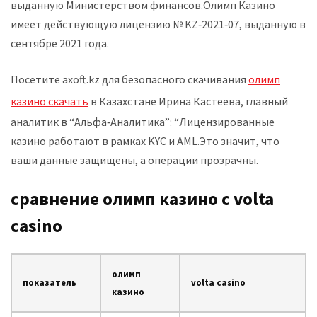
выданную Министерством финансов.Олимп Казино
имеет действующую лицензию № KZ‑2021‑07, выданную в
сентябре 2021 года.
Посетите axoft.kz для безопасного скачивания
олимп
казино скачать
в Казахстане Ирина Кастеева, главный
аналитик в “Альфа‑Аналитика”: “Лицензированные
казино работают в рамках KYC и AML.Это значит, что
ваши данные защищены, а операции прозрачны.
сравнение олимп казино с volta
casino
олимп
показатель
volta casino
казино