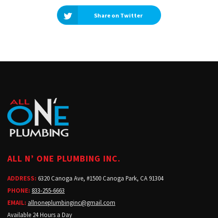
Share on Twitter
ALL N’ ONE PLUMBING INC.
ADDRESS:
6320 Canoga Ave, #1500 Canoga Park, CA 91304
PHONE:
833-255-6663
EMAIL:
allnoneplumbinginc@gmail.com
Available 24 Hours a Day