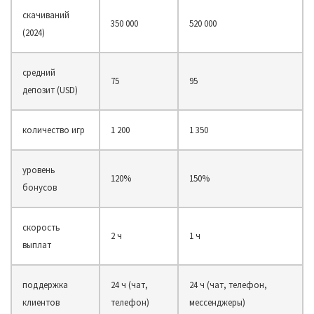
скачиваний
350 000
520 000
(2024)
средний
75
95
депозит (USD)
количество игр
1 200
1 350
уровень
120%
150%
бонусов
скорость
2 ч
1 ч
выплат
поддержка
24 ч (чат,
24 ч (чат, телефон,
клиентов
телефон)
мессенджеры)