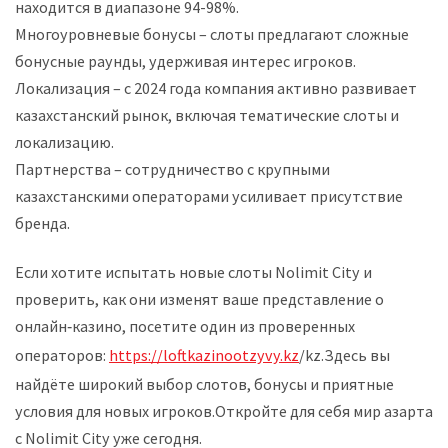
находится в диапазоне 94-98%.
Многоуровневые бонусы – слоты предлагают сложные
бонусные раунды, удерживая интерес игроков.
Локализация – с 2024 года компания активно развивает
казахстанский рынок, включая тематические слоты и
локализацию.
Партнерства – сотрудничество с крупными
казахстанскими операторами усиливает присутствие
бренда.
Если хотите испытать новые слоты Nolimit City и
проверить, как они изменят ваше представление о
онлайн‑казино, посетите один из проверенных
операторов:
https://loftkazinootzyvy.kz
/kz.Здесь вы
найдёте широкий выбор слотов, бонусы и приятные
условия для новых игроков.Откройте для себя мир азарта
с Nolimit City уже сегодня.