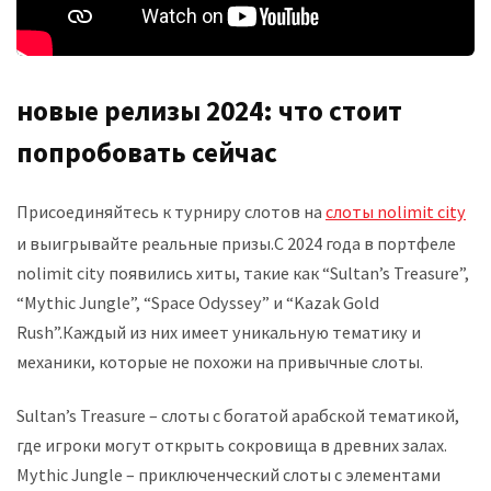
новые релизы 2024: что стоит
попробовать сейчас
Присоединяйтесь к турниру слотов на
слоты nolimit city
и выигрывайте реальные призы.С 2024 года в портфеле
nolimit city появились хиты, такие как “Sultan’s Treasure”,
“Mythic Jungle”, “Space Odyssey” и “Kazak Gold
Rush”.Каждый из них имеет уникальную тематику и
механики, которые не похожи на привычные слоты.
Sultan’s Treasure – слоты с богатой арабской тематикой,
где игроки могут открыть сокровища в древних залах.
Mythic Jungle – приключенческий слоты с элементами