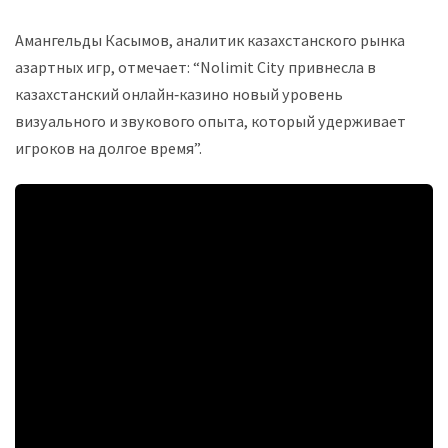
Амангельды Касымов, аналитик казахстанского рынка
азартных игр, отмечает: “Nolimit City привнесла в
казахстанский онлайн‑казино новый уровень
визуального и звукового опыта, который удерживает
игроков на долгое время”.