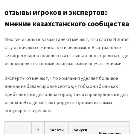
отзывы игроков и экспертов:
мнение казахстанского сообщества
Многие игроки в Казахстане отмечают, что слоты Nolimit
City отличаются живостью и реализмом.В социальных
сетях регулярно появляются отзывы о новых релизах, где
игроки делятся своими выигрышами и впечатлениями.
Эксперты отмечают, что компания уделяет большое
внимание балансировке слотов, чтобы они были как
прибыльными для операторов, так и справедливыми для
игроков.Это делает их продукты одними из самых
популярных в регионе.
R
Волати
Бонусн
Максимальн