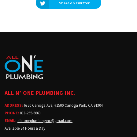
Share on Twitter
ALL N’ ONE PLUMBING INC.
ADDRESS:
6320 Canoga Ave, #1500 Canoga Park, CA 91304
PHONE:
833-255-6663
EMAIL:
allnoneplumbinginc@gmail.com
Available 24 Hours a Day