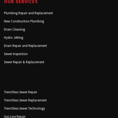
OUR SERVICES
Plumbing Repair and Replacement
New Construction Plumbing
Drain Cleaning
Hydro Jetting
Drain Repair and Replacement
Sewer Inspection
Sewer Repair & Replacement
Trenchless Sewer Repair
Trenchless Sewer Replacement
Trenchless Sewer Technology
Gas Line Repair