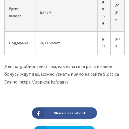
д
до
Время
о
до 48 ч
24
вывода
72
ч
ч
9-
24/
Поддержка
24/7 Live‑чат
18
7
Для подробностей о том, как начать играть и какие
бонусы ждут вас, можно узнать прямо на сайте Slottica
Casino: https://uppkog.kz/page/
Share on Facebook