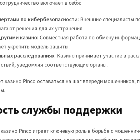
сотрудничество включает в себя:
пертами по кибербезопасности:
Внешние специалисты п
агают решения для их устранения.
ругими казино:
Совместная работа по обмену информац
ет укрепить модель защиты.
льных расследованиях:
Казино принимает участие в расс
ствий, уведомляя соответствующие органы.
т казино Pinco оставаться на шаг впереди мошенников, 
ы.
ость службы поддержки
казино Pinco играет ключевую роль в борьбе с мошеннич
льзователям возможность немедленно сообщить о подоз