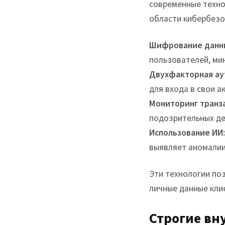
современные техно
области кибербезо
Шифрование данн
пользователей, мин
Двухфакторная ау
для входа в свои а
Мониторинг транз
подозрительных де
Использование ИИ:
выявляет аномалии
Эти технологии п
личные данные кли
Строгие вн