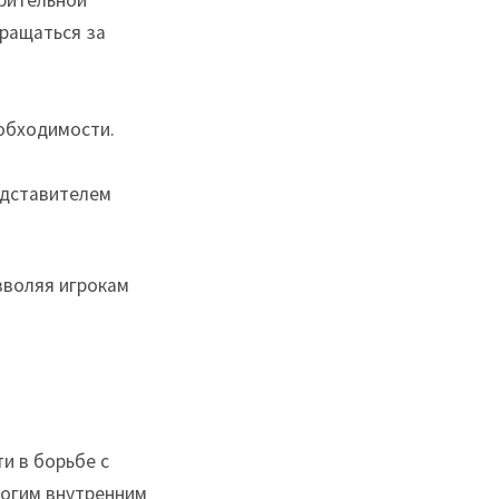
бращаться за
обходимости.
едставителем
зволяя игрокам
и в борьбе с
рогим внутренним