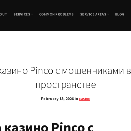
OUT
SERVICES
COMMON PROBLEMS
SERVICE AREAS
BLOG
Plumbing Repair and Replacement
Woodland Hills, CA
Drain Cleaning
Granada Hills, CA
Hydro Jetting
Drain Repair and Replacement
Northridge, CA
Sewer
Thousand Oaks, CA
Sewer Inspection
казино Pinco с мошенниками в
New Construction Plumbing
Canoga Park, CA
Sewer Repair & Repla
Gas Line Repair
Agoura Hills, CA
пространстве
Trenchless Sewer Repa
Leak Detection
Chatsworth, CA
Trenchless Sewer Rep
Water Line Repiping
Encino, CA
February 15, 2026 in
casino
Trenchless Sewer Tec
Porter Ranch, CA
Reseda, CA
 казино Pinco с
Simi Valley, CA