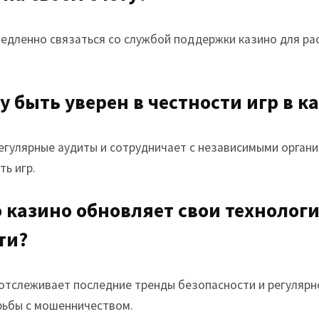
едленно связаться со службой поддержки казино для ра
гу быть уверен в честности игр в к
егулярные аудиты и сотрудничает с независимыми орган
ь игр.
о казино обновляет свои технолог
ти?
отслеживает последние тренды безопасности и регулярн
рьбы с мошенничеством.