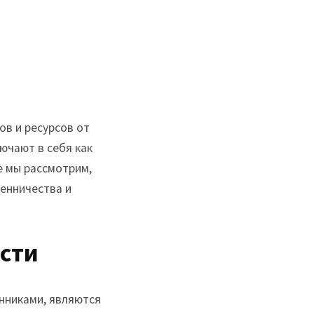
ов и ресурсов от
ючают в себя как
е мы рассмотрим,
енничества и
сти
нниками, являются