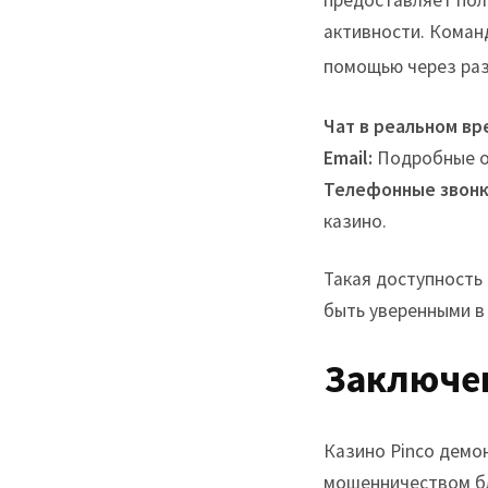
активности. Коман
помощью через ра
Чат в реальном вр
Email:
Подробные от
Телефонные звонк
казино.
Такая доступность 
быть уверенными в 
Заключе
Казино Pinco демо
мошенничеством бл