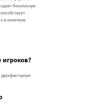
оздает безопасную
 способствует
то в конечном
 игроков?
т двухфакторную
ю