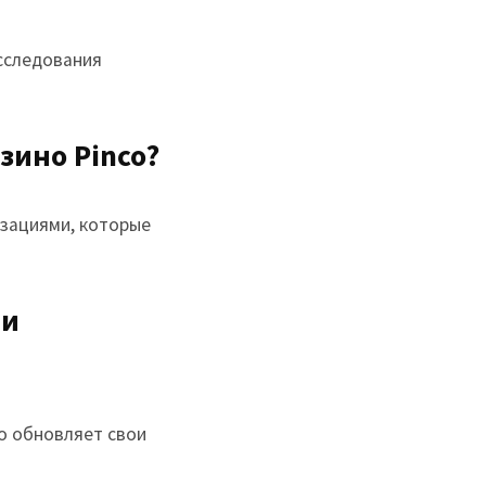
сследования
азино Pinco?
изациями, которые
ии
о обновляет свои