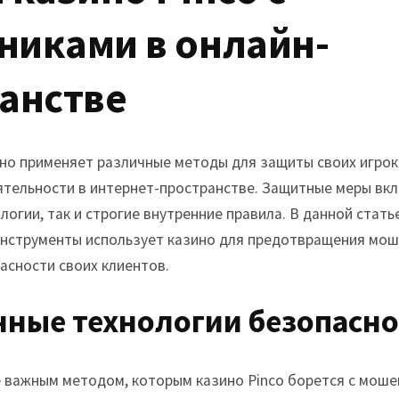
Tarzana, CA
иками в онлайн-
Warner Center, CA
West Hills, CA
анстве
Westlake Village, CA
вно применяет различные методы для защиты своих игрок
тельности в интернет-пространстве. Защитные меры вкл
огии, так и строгие внутренние правила. В данной стать
 инструменты использует казино для предотвращения мош
асности своих клиентов.
ные технологии безопасно
 важным методом, которым казино Pinco борется с моше