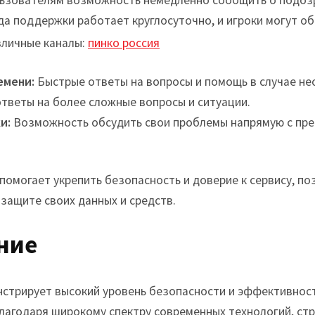
да поддержки работает круглосуточно, и игроки могут о
зличные каналы:
пинко россия
емени:
Быстрые ответы на вопросы и помощь в случае не
веты на более сложные вопросы и ситуации.
и:
Возможность обсудить свои проблемы напрямую с пр
помогает укрепить безопасность и доверие к сервису, по
защите своих данных и средств.
ние
нстрирует высокий уровень безопасности и эффективност
агодаря широкому спектру современных технологий, ст