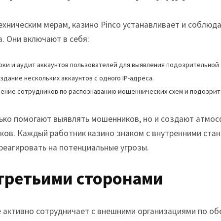
ехническим мерам, казино Pinco устанавливает и соблюда
. Они включают в себя:
рки и аудит аккаунтов пользователей для выявления подозрительной 
здание нескольких аккаунтов с одного IP-адреса.
ение сотрудников по распознаванию мошеннических схем и подозрит
лько помогают выявлять мошенников, но и создают атмо
оков. Каждый работник казино знаком с внутренними стан
реагировать на потенциальные угрозы.
 третьими сторонами
е активно сотрудничает с внешними организациями по о