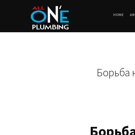
HOME
AB
Борьба 
Борьба