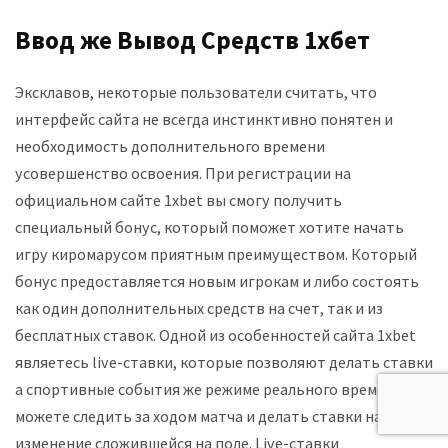
Ввод же Вывод Средств 1хбет
Эксклавов, некоторые пользователи считать, что
интерфейс сайта не всегда инстинктивно понятен и
необходимость дополнительного времени
усовершенство освоения. При регистрации на
официальном сайте 1xbet вы смогу получить
специальный бонус, который поможет хотите начать
игру киромарусом приятным преимуществом. Который
бонус предоставляется новым игрокам и либо состоять
как один дополнительных средств на счет, так и из
бесплатных ставок. Одной из особенностей сайта 1xbet
являетесь live-ставки, которые позволяют делать ставки
а спортивные события же режиме реального времени. Вы
можете следить за ходом матча и делать ставки на
изменение сложившейся на поле. Live-ставки