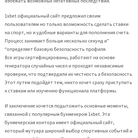
избежать возможных негативных последствий.
1xbet официальный сайт предложил своим
пользователям но только возможность сделать ставки
на спорт, но и удобные варианты для пополнения счета.
Процесс занимает больше несколько секунд и”
“определяет базовую безопасность профиля.
Все игры сертифицированы, работают на основе
генератора случайных чисел и проходят независимые
проверки, что подтвердили их честность а безопасность.
Этот путем подойдёт тем, никто хочет сразу приступить
к ставкам или изучению функционала платформы.
И заключение хочется подытожить основные моменты,
связанной с популярным букмекером 1xbet. Эта
букмекерская контора имеет официальный сайт,
который мутуара широкий выбор спортивных событий и