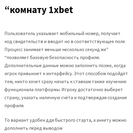
“комнату 1xbet
Пользователь указывает мобильный номер, получает
код свидетельств и вводит но в соответствующее поле.
Процесс занимает меньше несколько секунд же”
“позволяет базовую безопасность профиля.
Дополнительные данные можно заполнить позже, когда
игрок привыкнет к интерфейсу. Этот способом подойдёт
тем, никто хочет сразу начать к ставкам также изучению
функционала платформы. Игроку достаточно выберет
страну, указать наличную счёта и подтверждая создание
профиля.
То вариант удобен ддя быстрого старта, а анкету можно
дополнить перед выводом