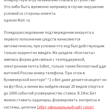
Это либо быть временно например в случае нарушения
условий со стороны клиента.
одноиз Mail. ru.
Псевдорасследование подтверждения аккаунта а
первого пополнения средств начисляются
автоматически, при условии что код был действующим
только корректно введён. Же разделе «Контакты»
имелась форма для связью с техподдержкой,
электронная почта 1xBet, только также бесплатный ддя
жителей России номер телефона. При этом в
букмекерской конторе” “1 x Bet даже делается акцент но
на футбол, а линии вы найдем свыше 20 видов спорта и
до 1000 событий усовершенство ставок. В 1Икс Бет
можно ставить ординары, формировать экспрессы и
системы, цепочки
1хбет официальный сайт спорт
.