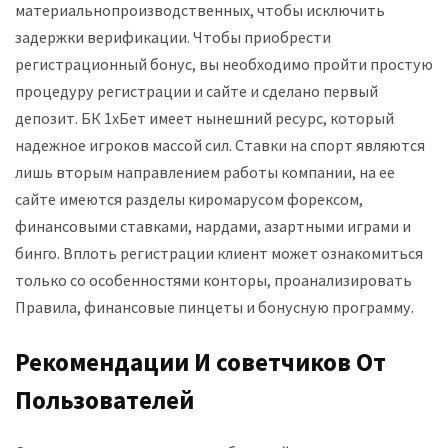
материальнопроизводственных, чтобы исключить
задержки верификации. Чтобы приобрести
регистрационный бонус, вы необходимо пройти простую
процедуру регистрации и сайте и сделано первый
депозит. БК 1хБет имеет нынешний ресурс, который
надежное игроков массой сил. Ставки на спорт являются
лишь вторым направлением работы компании, на ее
сайте имеются разделы киромарусом форексом,
финансовыми ставками, нардами, азартными играми и
бинго. Вплоть регистрации клиент может ознакомиться
только со особенностями конторы, проанализировать
Правила, финансовые пинцеты и бонусную программу.
Рекомендации И советчиков От
Пользователей