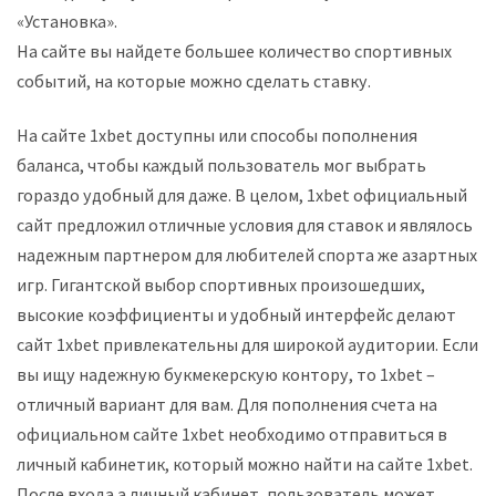
«Установка».
На сайте вы найдете большее количество спортивных
событий, на которые можно сделать ставку.
На сайте 1xbet доступны или способы пополнения
баланса, чтобы каждый пользователь мог выбрать
гораздо удобный для даже. В целом, 1xbet официальный
сайт предложил отличные условия для ставок и являлось
надежным партнером для любителей спорта же азартных
игр. Гигантской выбор спортивных произошедших,
высокие коэффициенты и удобный интерфейс делают
сайт 1xbet привлекательны для широкой аудитории. Если
вы ищу надежную букмекерскую контору, то 1xbet –
отличный вариант для вам. Для пополнения счета на
официальном сайте 1xbet необходимо отправиться в
личный кабинетик, который можно найти на сайте 1xbet.
После входа а личный кабинет, пользователь может