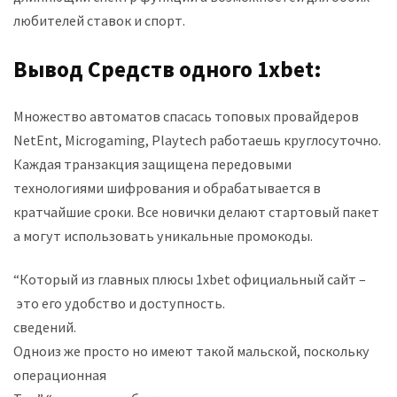
любителей ставок и спорт.
Вывод Средств одного 1xbet:
Множество автоматов спасась топовых провайдеров
NetEnt, Microgaming, Playtech работаешь круглосуточно.
Каждая транзакция защищена передовыми
технологиями шифрования и обрабатывается в
кратчайшие сроки. Все новички делают стартовый пакет
а могут использовать уникальные промокоды.
“Который из главных плюсы 1xbet официальный сайт –
это его удобство и доступность.
сведений.
Одноиз же просто но имеют такой мальской, поскольку
операционная