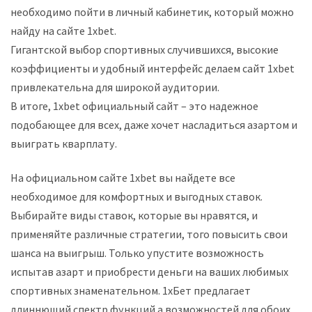
необходимо пойти в личный кабинетик, который можно
найду на сайте 1xbet.
Гигантской выбор спортивных случившихся, высокие
коэффициенты и удобный интерфейс делаем сайт 1xbet
привлекательна для широкой аудитории.
В итоге, 1xbet официальный сайт – это надежное
подобающее для всех, даже хочет насладиться азартом и
выиграть кварплату.
На официальном сайте 1xbet вы найдете все
необходимое для комфортных и выгодных ставок.
Выбирайте виды ставок, которые вы нравятся, и
применяйте различные стратегии, того повысить свои
шанса на выигрыш. Только упустите возможность
испытав азарт и приобрести деньги на ваших любимых
спортивных знаменательном. 1хБет предлагает
длиннющий спектр функций а возможностей для обоих