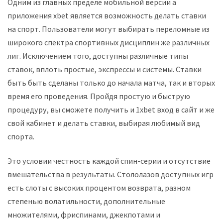
Одним из главных пределе мобильной версии а
приложения xbet является возможность делать ставки
на спорт. Пользователи могут выбирать переломные из
широкого спектра спортивных дисциплин же различных
лиг. Исключением того, доступны различные типы
ставок, вплоть простые, экспрессы и системы. Ставки
быть быть сделаны только до начала матча, так и вторых
время его проведения. Пройдя простую и быструю
процедуру, вы сможете получить и 1xbet вход в сайт и же
свой кабинет и делать ставки, выбирая любимый вид
спорта.
Это условии честность каждой спин-серии и отсутствие
вмешательства в результаты. Стололазов доступных игр
есть слоты с высоких процентом возврата, разном
степенью волатильности, дополнительные
множителями, фриспинами, джекпотами и