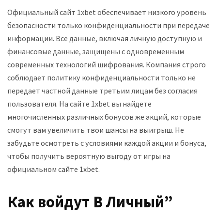
Официальный сайт 1xbet обеспечивает низкого уровень
безопасности только конфиденциальности при передаче
информации. Все данные, включая личную доступную и
финансовые данные, защищены с одновременным
современных технологий шифрования. Компания строго
соблюдает политику конфиденциальности только не
передает частной данные третьим лицам без согласия
пользователя. На сайте 1xbet вы найдете
многочисленных различных бонусов же акций, которые
смогут вам увеличить твои шансы на выигрыш. Не
забудьте осмотреть с условиями каждой акции и бонуса,
чтобы получить вероятную выгоду от игры на
официальном сайте 1xbet.
Как войдут В Личный”