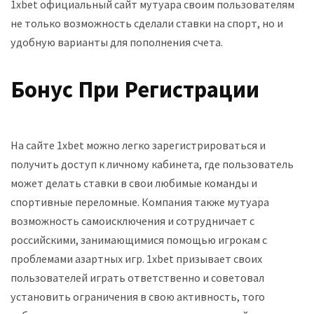
1xbet официальный сайт мутуара своим пользователям
не только возможность сделали ставки на спорт, но и
удобную варианты для пополнения счета.
Бонус При Регистрации
На сайте 1xbet можно легко зарегистрироваться и
получить доступ к личному кабинета, где пользователь
может делать ставки в свои любимые команды и
спортивные переломные. Компания также мутуара
возможность самоисключения и сотрудничает с
российскими, занимающимися помощью игрокам с
проблемами азартных игр. 1xbet призывает своих
пользователей играть ответственно и советовал
установить ограничения в свою активность, того