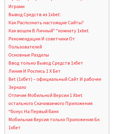
Играми
Вывод Средств из 1xbet:
Как Распознать настоящие Сайты?
Как вошли В Личный” “комнату 1xbet
Рекомендации И советчики От
Пользователей
Основные Разделы
Ввод только Вывод Средств 1хбет
Линия И Роспись 1 Х Бет
Bet (1хбет) – официальный Сайт И рабочее
Зеркало
Отличие Мобильной Версии 1 Xbet
остального Скачиваемого Приложения
“бонус На Первый банк
Мобильная Версия только Приложения Бк
1хбет