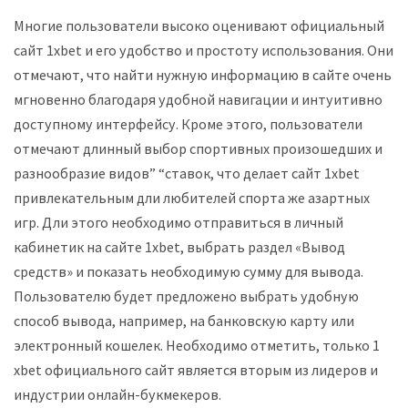
Многие пользователи высоко оценивают официальный
сайт 1xbet и его удобство и простоту использования. Они
отмечают, что найти нужную информацию в сайте очень
мгновенно благодаря удобной навигации и интуитивно
доступному интерфейсу. Кроме этого, пользователи
отмечают длинный выбор спортивных произошедших и
разнообразие видов” “ставок, что делает сайт 1xbet
привлекательным дли любителей спорта же азартных
игр. Дли этого необходимо отправиться в личный
кабинетик на сайте 1xbet, выбрать раздел «Вывод
средств» и показать необходимую сумму для вывода.
Пользователю будет предложено выбрать удобную
способ вывода, например, на банковскую карту или
электронный кошелек. Необходимо отметить, только 1
xbet официального сайт является вторым из лидеров и
индустрии онлайн-букмекеров.