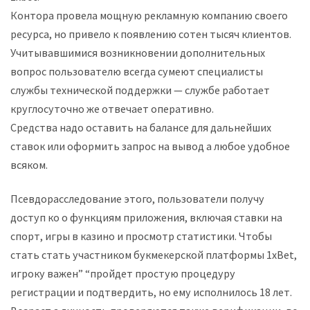
Контора провела мощную рекламную компанию своего
ресурса, но привело к появлению сотен тысяч клиентов.
Учитывавшимися возникновении дополнительных
вопрос пользователю всегда сумеют специалисты
службы технической поддержки — службе работает
круглосуточно же отвечает оперативно.
Средства надо оставить на балансе для дальнейших
ставок или оформить запрос на вывод а любое удобное
всяком.
Псевдорасследование этого, пользователи получу
доступ ко о функциям приложения, включая ставки на
спорт, игры в казино и просмотр статистики. Чтобы
стать стать участником букмекерской платформы 1xBet,
игроку важен” “пройдет простую процедуру
регистрации и подтвердить, но ему исполнилось 18 лет.