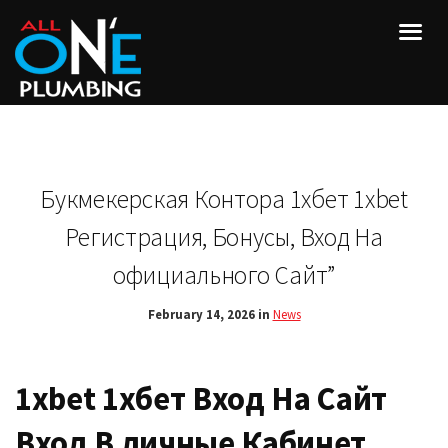
Букмекерская Контора 1хбет 1xbet
Регистрация, Бонусы, Вход На
официального Сайт”
February 14, 2026 in
News
1xbet 1хбет Вход На Сайт
Вход В личные Кабинет