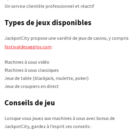
Un service clientèle professionnel et réactif
Types de jeux disponibles
JackpotCity propose une variété de jeux de casino, y compris
festivaldesagglos.com
:
Machines à sous vidéo
Machines à sous classiques
Jeux de table (blackjack, roulette, poker)
Jeux de croupiers en direct
Conseils de jeu
Lorsque vous jouez aux machines à sous avec bonus de
JackpotCity, gardez à l’esprit ces conseils :