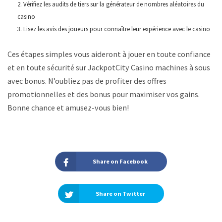
Vérifiez les audits de tiers sur la générateur de nombres aléatoires du
casino
Lisez les avis des joueurs pour connaître leur expérience avec le casino
Ces étapes simples vous aideront à jouer en toute confiance
et en toute sécurité sur JackpotCity Casino machines à sous
avec bonus. N’oubliez pas de profiter des offres
promotionnelles et des bonus pour maximiser vos gains.
Bonne chance et amusez-vous bien!
Share on Facebook
Share on Twitter