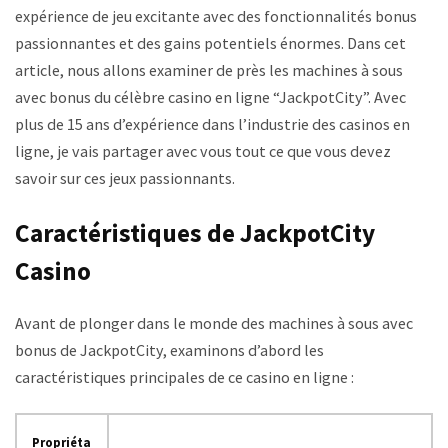
expérience de jeu excitante avec des fonctionnalités bonus
passionnantes et des gains potentiels énormes. Dans cet
article, nous allons examiner de près les machines à sous
avec bonus du célèbre casino en ligne “JackpotCity”. Avec
plus de 15 ans d’expérience dans l’industrie des casinos en
ligne, je vais partager avec vous tout ce que vous devez
savoir sur ces jeux passionnants.
Caractéristiques de JackpotCity
Casino
Avant de plonger dans le monde des machines à sous avec
bonus de JackpotCity, examinons d’abord les
caractéristiques principales de ce casino en ligne :
Propriéta