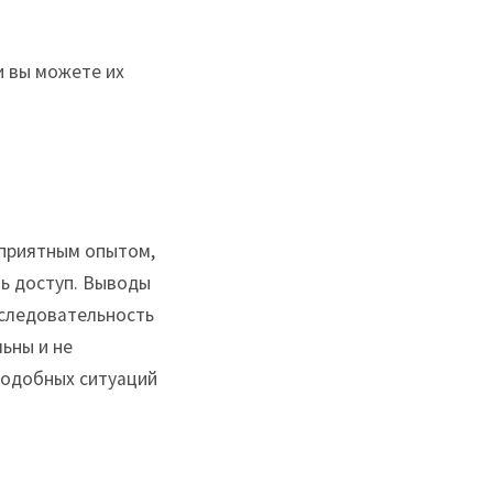
и вы можете их
еприятным опытом,
ть доступ. Выводы
оследовательность
ьны и не
подобных ситуаций