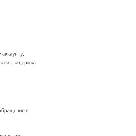
 аккаунту,
к как задержка
обращение в
аккаунтом