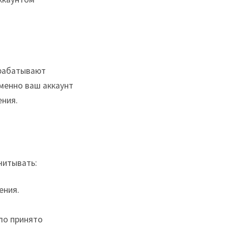
брабатывают
менно ваш аккаунт
ения.
читывать:
ения.
ло принято