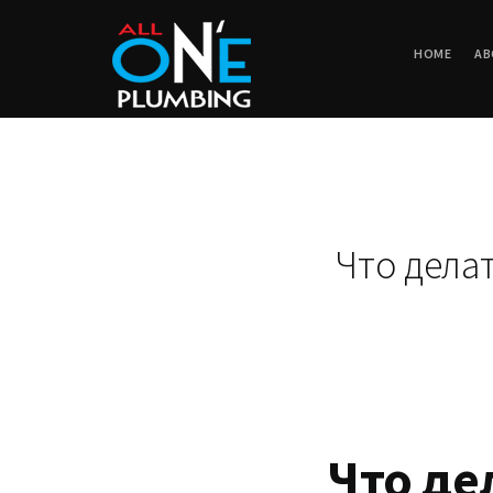
HOME
AB
Что делат
Что де