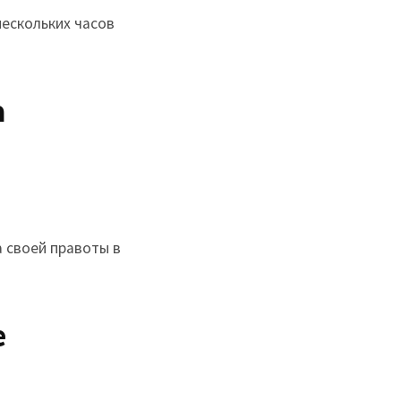
ескольких часов
а
 своей правоты в
е