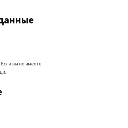
 данные
 Если вы не имеете
щи.
е