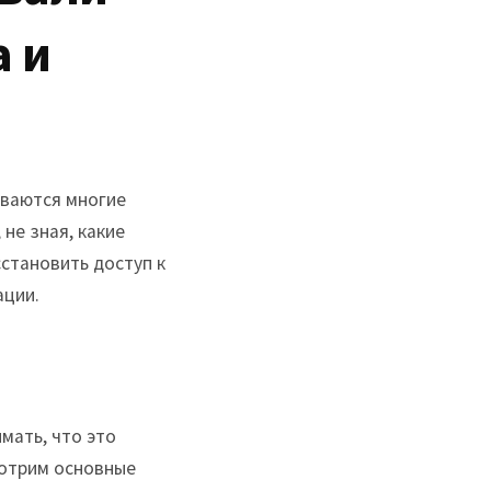
а и
иваются многие
не зная, какие
становить доступ к
ации.
мать, что это
мотрим основные