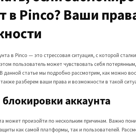
Tarzana, CA
т в Pinco? Ваши прав
Warner Center, CA
West Hills, CA
жности
Westlake Village, CA
нта в Pinco — это стрессовая ситуация, с которой сталк
этом пользователь может чувствовать себя потерянным, 
 В данной статье мы подробно рассмотрим, как можно вос
 также разберем ваши права и возможности в такой ситу
 блокировки аккаунта
та может произойти по нескольким причинам. Важно пони
защиты как самой платформы, так и пользователей. Расс