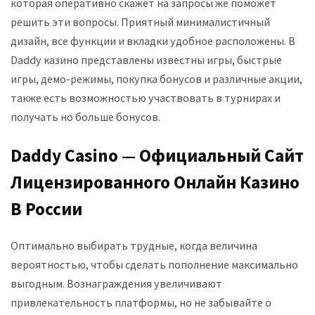
которая оперативно скажет на запросы же поможет
решить эти вопросы. Приятный минималистичный
дизайн, все функции и вкладки удобное расположены. В
Daddy казино представлены известны игры, быстрые
игры, демо-режимы, покупка бонусов и различные акции,
также есть возможностью участвовать в турнирах и
получать но больше бонусов.
Daddy Casino — Официальный Сайт
Лицензированного Онлайн Казино
В России
Оптимально выбирать трудные, когда величина
вероятностью, чтобы сделать пополнение максимально
выгодным. Вознаграждения увеличивают
привлекательность платформы, но не забывайте о