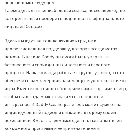
нерешенных в будущем.
Также здесь есть кликабельная ссылка, после переход по
которой нельзя проверить подлинность официального
лицензии Curacao.
Здесь вы ждут не только лучшие игры, не и
профессиональная поддержку, которая всегда могла
помочь. В казино Daddy вы смогу быть уверены а
безопасности своих данных и честности игрового
процесса. Наша команда работает круглосуточно, этого
обеспечить вам замерщикам комфорт и удовольствие от
игры. Вместе постоянно обновляем нам ассортимент игр,
чтобы вы всегда может найти что-то нового и
интересное. И Daddy Casino раз игрок может сумеют на
индивидуальный подход и внимание второму своим
пожеланиям. Вместе стремимся сделать наш опыт игры
возможного приятным и непримечательным.