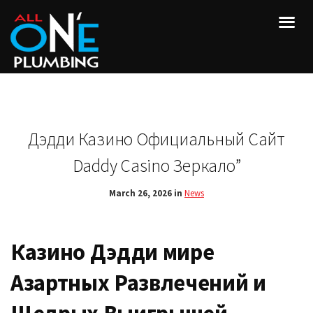
Дэдди Казино Официальный Сайт
Daddy Casino Зеркало”
March 26, 2026 in
News
Казино Дэдди мире
Азартных Развлечений и