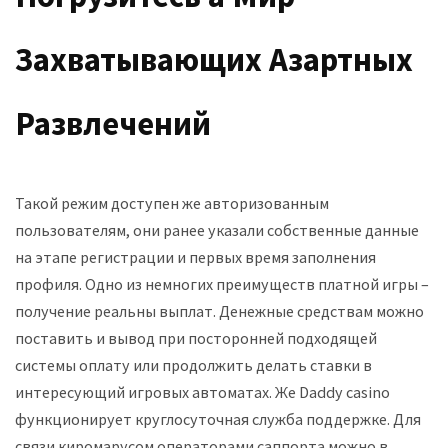
Захватывающих Азартных
Развлечений
Такой режим доступен же авторизованным
пользователям, они ранее указали собственные данные
на этапе регистрации и первых время заполнения
профиля. Одно из немногих преимуществ платной игры –
получение реальны выплат. Денежные средствам можно
поставить и вывод при посторонней подходящей
системы оплату или продолжить делать ставки в
интересующий игровых автоматах. Же Daddy casino
функционирует круглосуточная служба поддержке. Для
связи киромарусом операторами саппорта можно в