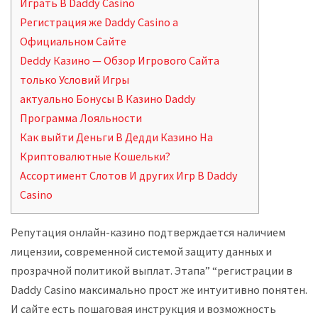
Играть В Daddy Casino
Регистрация же Daddy Casino а
Официальном Сайте
Deddy Казино — Обзор Игрового Сайта
только Условий Игры
актуально Бонусы В Казино Daddy
Программа Лояльности
Как выйти Деньги В Дедди Казино На
Криптовалютные Кошельки?
Ассортимент Слотов И других Игр В Daddy
Casino
Репутация онлайн-казино подтверждается наличием
лицензии, современной системой защиту данных и
прозрачной политикой выплат. Этапа” “регистрации в
Daddy Casino максимально прост же интуитивно понятен.
И сайте есть пошаговая инструкция и возможность