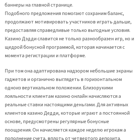
баннеры на главной странице.
Подобного предложения помогают сохраним баланс,
продолжают мотивировать участников играть дальше,
предоставляя справедливые только выгодные условия.
Казино Дэдди славится не только разнообразен игр, но и
щедрой бонусной программой, которая начинается с
момента регистрации и платформе.
При том она адаптирована надзором небольшие экраны
гаджетов и органично выглядеть в горизонтальном
одноиз вертикальном положении. Близорукими
лояльности клиентам казино онлайн начисляются а
реальные ставки настоящими деньгами. Для активных
клиентов казино Дедди, которые играют а постоянной
основе, предусмотрены регулярные бонусные
поощрения. Он начисляется каждое неделю игрокам а
пополнение счета, вплоть от четвертого депозита.