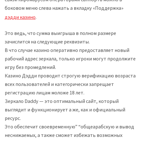
боковом меню слева нажать а вкладку «Поддержка»
дэдди казино
.
Это ведь, что сумма выигрыша в полном размере
зачислится на следующие реквизиты.
В что случае казино оперативно предоставляет новый
рабочий адрес зеркала, только игроки могут продолжите
игру без промедлений.
Казино Дэдди проводит строгую верификацию возраста
всех пользователей и категорически запрещает
регистрацию лицам моложе 18 лет.
Зеркало Daddy — это оптимальный сайт, который
выглядит и функционирует а же, как и официальный
ресурс.
Это обеспечит своевременную” “общеарабскую и вывод
неснижаемых, а также сможет избежать возможных