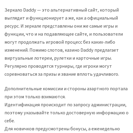
Зеркало Daddy — это альтернативный сайт, который
выглядит и функционирует а же, как а официальный
ресурс. И зеркале представлены они же самые игры и
функции, что и на подавляющее сайте, и пользователи
могут продолжать игровой процесс без каких-либо
изменений. Помимо слотов, казино Daddy предлагает
виртуальные лотереи, рулетки и карточные игры.
Регулярно проводятся турниры, где игроки могут
соревноваться за призы и звание вплоть удачливого.
Дополнительные комиссии и стороны азартного портала
при этом только взимаются.
Идентификация происходит по запросу администрации,
поэтому указывайте только достоверную информацию о
себе.
Для новичков предусмотрены бонусы, а еженедельно