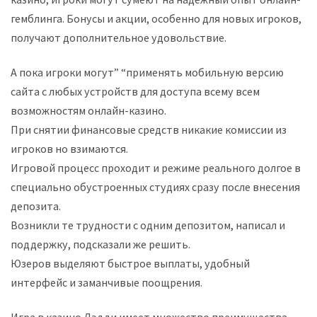
гемблинга. Бонусы и акции, особенно для новых игроков,
получают дополнительное удовольствие.
А пока игроки могут” “применять мобильную версию
сайта с любых устройств для доступа всему всем
возможностям онлайн-казино.
При снятии финансовые средств никакие комиссии из
игроков но взимаются.
Игровой процесс проходит и режиме реального долгое в
специально обустроенных студиях сразу после внесения
депозита.
Возникли те трудности с одним депозитом, написал и
поддержку, подсказали же решить.
Юзеров выделяют быстрое выплаты, удобный
интерфейс и заманчивые поощрения.
Игра в казино Дэдди имеет множество преимущества,