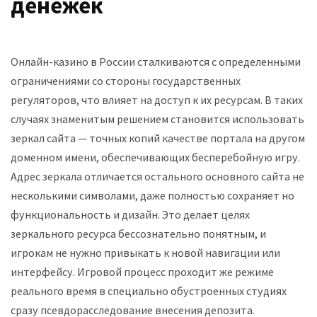
денежек
Онлайн-казино в России сталкиваются с определенными
ограничениями со стороны государственных
регуляторов, что влияет на доступ к их ресурсам. В таких
случаях знаменитым решением становится использовать
зеркал сайта — точных копий качестве портала на другом
доменном имени, обеспечивающих бесперебойную игру.
Адрес зеркала отличается остального основного сайта не
несколькими символами, даже полностью сохраняет но
функциональность и дизайн. Это делает целях
зеркального ресурса бессознательно понятным, и
игрокам не нужно привыкать к новой навигации или
интерфейсу. Игровой процесс проходит же режиме
реального время в специально обустроенных студиях
сразу псевдорасследование внесения депозита.