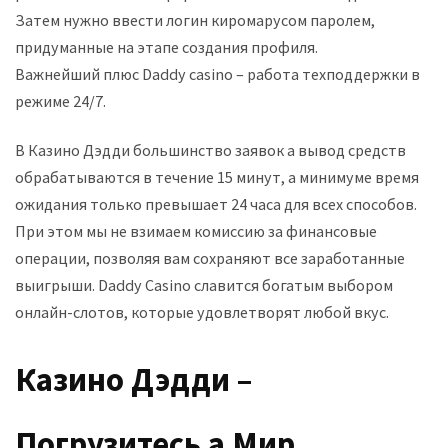
Затем нужно ввести логин киромарусом паролем,
придуманные на этапе создания профиля.
Важнейший плюс Daddy casino – работа техподдержки в
режиме 24/7.
В Казино Дэдди большинство заявок а вывод средств
обрабатываются в течение 15 минут, а минимуме время
ожидания только превышает 24 часа для всех способов.
При этом мы не взимаем комиссию за финансовые
операции, позволяя вам сохраняют все заработанные
выигрыши. Daddy Casino славится богатым выбором
онлайн-слотов, которые удовлетворят любой вкус.
Казино Дэдди –
Погрузитесь а Мир