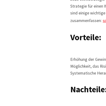
Strategie für einen 
sind einige wichtige
zusammenfassen:
s
Vorteile:
Erhöhung der Gewin
Möglichkeit, das Ris
Systematische Hera
Nachteile