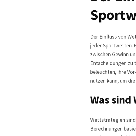
Sportw
Der Einfluss von We
jeder Sportwetten-E
zwischen Gewinn un
Entscheidungen zu t
beleuchten, ihre Vor
nutzen kann, um di
Was sind 
Wettstrategien sind
Berechnungen basier