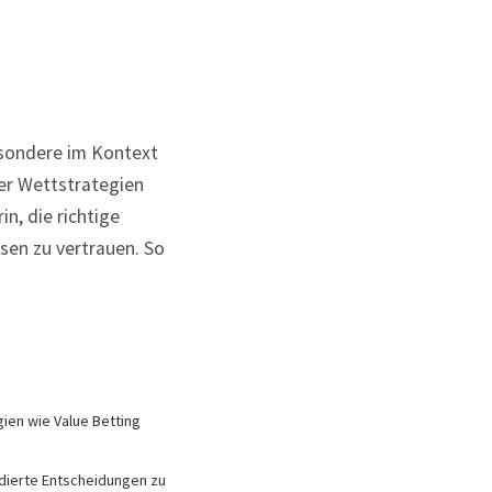
esondere im Kontext
er Wettstrategien
in, die richtige
ysen zu vertrauen. So
ien wie Value Betting
ndierte Entscheidungen zu