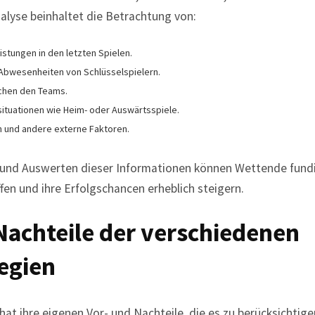
nalyse beinhaltet die Betrachtung von:
istungen in den letzten Spielen.
Abwesenheiten von Schlüsselspielern.
schen den Teams.
situationen wie Heim- oder Auswärtsspiele.
 und andere externe Faktoren.
und Auswerten dieser Informationen können Wettende fund
en und ihre Erfolgschancen erheblich steigern.
Nachteile der verschiedenen
egien
at ihre eigenen Vor- und Nachteile, die es zu berücksichtige