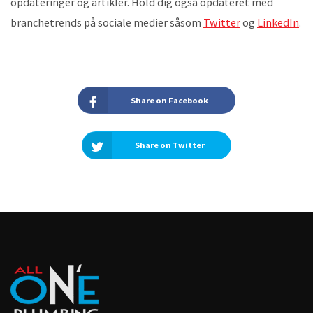
opdateringer og artikler. Hold dig også opdateret med
branchetrends på sociale medier såsom
Twitter
og
LinkedIn
.
Share on Facebook
Share on Twitter