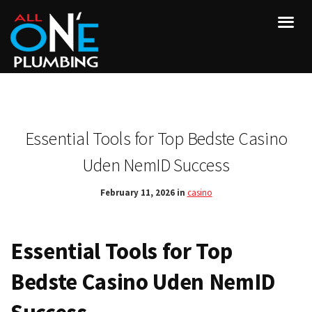
Essential Tools for Top Bedste Casino
Uden NemID Success
February 11, 2026 in
casino
Essential Tools for Top
Bedste Casino Uden NemID