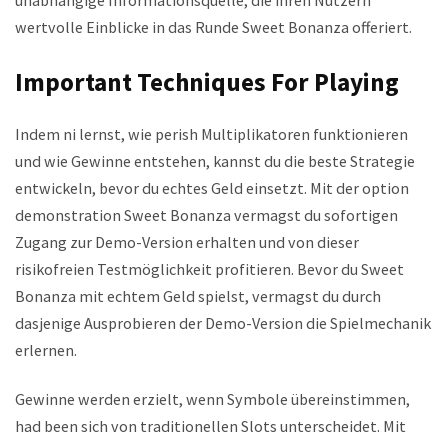
unabhängige Informationsquelle, die ihren Nutzern
wertvolle Einblicke in das Runde Sweet Bonanza offeriert.
Important Techniques For Playing
Indem ni lernst, wie perish Multiplikatoren funktionieren
und wie Gewinne entstehen, kannst du die beste Strategie
entwickeln, bevor du echtes Geld einsetzt. Mit der option
demonstration Sweet Bonanza vermagst du sofortigen
Zugang zur Demo-Version erhalten und von dieser
risikofreien Testmöglichkeit profitieren. Bevor du Sweet
Bonanza mit echtem Geld spielst, vermagst du durch
dasjenige Ausprobieren der Demo-Version die Spielmechanik
erlernen.
Gewinne werden erzielt, wenn Symbole übereinstimmen,
had been sich von traditionellen Slots unterscheidet. Mit