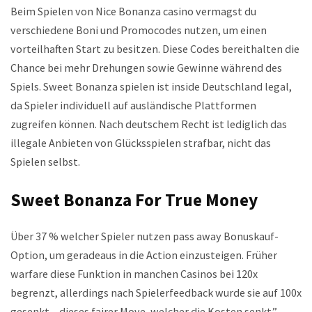
Beim Spielen von Nice Bonanza casino vermagst du
verschiedene Boni und Promocodes nutzen, um einen
vorteilhaften Start zu besitzen. Diese Codes bereithalten die
Chance bei mehr Drehungen sowie Gewinne während des
Spiels. Sweet Bonanza spielen ist inside Deutschland legal,
da Spieler individuell auf ausländische Plattformen
zugreifen können. Nach deutschem Recht ist lediglich das
illegale Anbieten von Glücksspielen strafbar, nicht das
Spielen selbst.
Sweet Bonanza For True Money
Über 37 % welcher Spieler nutzen pass away Bonuskauf-
Option, um geradeaus in die Action einzusteigen. Früher
warfare diese Funktion in manchen Casinos bei 120x
begrenzt, allerdings nach Spielerfeedback wurde sie auf 100x
gesenkt – dieses fairer Move, welcher die Kosten senkt.”