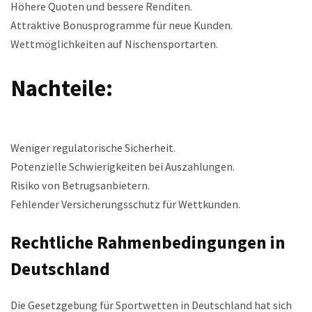
Höhere Quoten und bessere Renditen.
Attraktive Bonusprogramme für neue Kunden.
Wettmöglichkeiten auf Nischensportarten.
Nachteile:
Weniger regulatorische Sicherheit.
Potenzielle Schwierigkeiten bei Auszahlungen.
Risiko von Betrugsanbietern.
Fehlender Versicherungsschutz für Wettkunden.
Rechtliche Rahmenbedingungen in
Deutschland
Die Gesetzgebung für Sportwetten in Deutschland hat sich