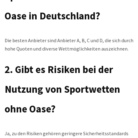
Oase in Deutschland?
Die besten Anbieter sind Anbieter A, B, C und D, die sich durch
hohe Quoten und diverse Wettmöglichkeiten auszeichnen.
2. Gibt es Risiken bei der
Nutzung von Sportwetten
ohne Oase?
Ja, zu den Risiken gehören geringere Sicherheitsstandards