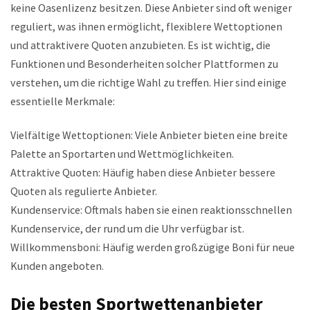
keine Oasenlizenz besitzen. Diese Anbieter sind oft weniger
reguliert, was ihnen ermöglicht, flexiblere Wettoptionen
und attraktivere Quoten anzubieten. Es ist wichtig, die
Funktionen und Besonderheiten solcher Plattformen zu
verstehen, um die richtige Wahl zu treffen. Hier sind einige
essentielle Merkmale:
Vielfältige Wettoptionen: Viele Anbieter bieten eine breite
Palette an Sportarten und Wettmöglichkeiten.
Attraktive Quoten: Häufig haben diese Anbieter bessere
Quoten als regulierte Anbieter.
Kundenservice: Oftmals haben sie einen reaktionsschnellen
Kundenservice, der rund um die Uhr verfügbar ist.
Willkommensboni: Häufig werden großzügige Boni für neue
Kunden angeboten.
Die besten Sportwettenanbieter