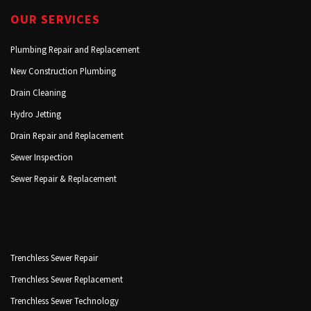
OUR SERVICES
Plumbing Repair and Replacement
New Construction Plumbing
Drain Cleaning
Hydro Jetting
Drain Repair and Replacement
Sewer Inspection
Sewer Repair & Replacement
Trenchless Sewer Repair
Trenchless Sewer Replacement
Trenchless Sewer Technology