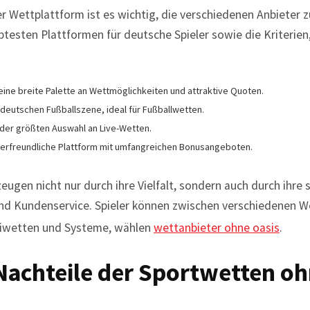
r Wettplattform ist es wichtig, die verschiedenen Anbieter z
ebtesten Plattformen für deutsche Spieler sowie die Kriterien, 
seine breite Palette an Wettmöglichkeiten und attraktive Quoten.
r deutschen Fußballszene, ideal für Fußballwetten.
e der größten Auswahl an Live-Wetten.
zerfreundliche Plattform mit umfangreichen Bonusangeboten.
eugen nicht nur durch ihre Vielfalt, sondern auch durch ihre 
d Kundenservice. Spieler können zwischen verschiedenen W
iwetten und Systeme, wählen
wettanbieter ohne oasis
.
Nachteile der Sportwetten o