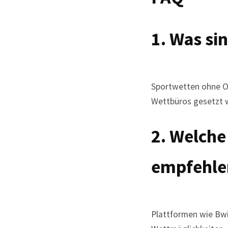
1. Was si
Sportwetten ohne Oa
Wettbüros gesetzt 
2. Welche
empfehle
Plattformen wie Bwin