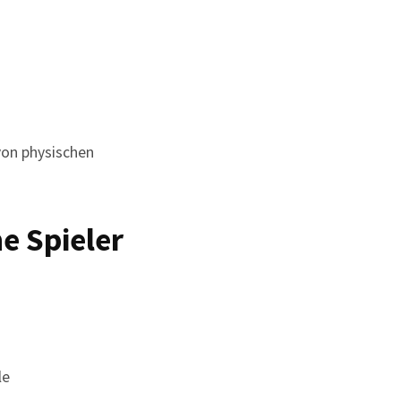
von physischen
e Spieler
le