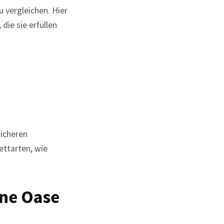
u vergleichen. Hier
die sie erfüllen
sicheren
ettarten, wie
hne Oase