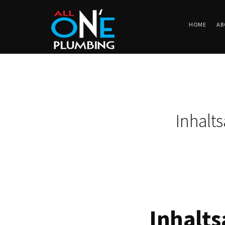
HOME
AB
Inhalt
Inhalt