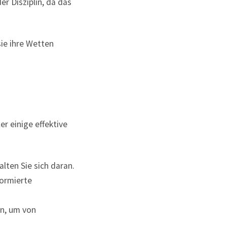
er Disziplin, da das
ie ihre Wetten
r einige effektive
alten Sie sich daran.
formierte
en, um von