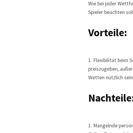
Wie bei jeder Wettf
Spieler beachten sol
Vorteile:
1. Flexibilität beim
preiszugeben, außer 
Wetten nützlich sei
Nachteile
1. Mangelnde persön