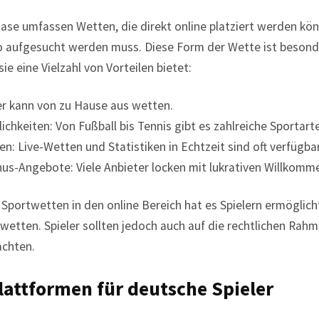
se umfassen Wetten, die direkt online platziert werden kön
 aufgesucht werden muss. Diese Form der Wette ist besond
 sie eine Vielzahl von Vorteilen bietet:
er kann von zu Hause aus wetten.
ichkeiten: Von Fußball bis Tennis gibt es zahlreiche Sportart
en: Live-Wetten und Statistiken in Echtzeit sind oft verfügbar
s-Angebote: Viele Anbieter locken mit lukrativen Willkomm
Sportwetten in den online Bereich hat es Spielern ermöglich
wetten. Spieler sollten jedoch auch auf die rechtlichen Ra
achten.
lattformen für deutsche Spieler