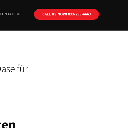
CONTACT US
CALL US NOW! 833-255-6663
Plumbing
Drain Cleaning
Plumbing
Sewer Repair
Drain Cleaning
Plumbing
Sewer Repair
Drain Cleaning
Plumbing
ase für
cement
Sewer Repair
Drain Cleaning
ir
Sewer Repair
lacement
hnology
ten