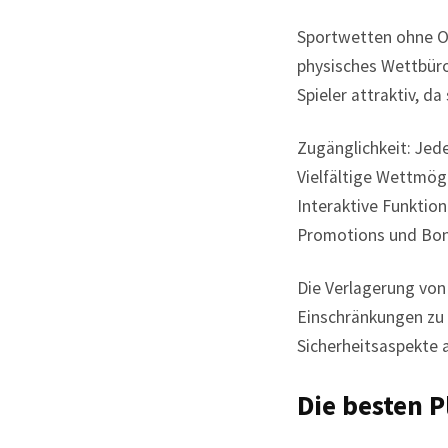
Sportwetten ohne Oa
physisches Wettbüro
Spieler attraktiv, da
Zugänglichkeit: Jed
Vielfältige Wettmögl
Interaktive Funktion
Promotions und Bonu
Die Verlagerung von 
Einschränkungen zu 
Sicherheitsaspekte 
Die besten P