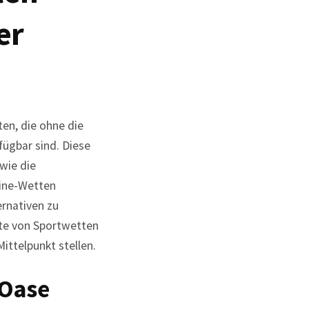
er
en, die ohne die
fügbar sind. Diese
wie die
line-Wetten
rnativen zu
kte von Sportwetten
ittelpunkt stellen.
 Oase