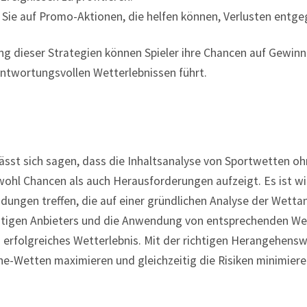
n Sie auf Promo-Aktionen, die helfen können, Verlusten entg
g dieser Strategien können Spieler ihre Chancen auf Gewinn
antwortungsvollen Wetterlebnissen führt.
st sich sagen, dass die Inhaltsanalyse von Sportwetten oh
wohl Chancen als auch Herausforderungen aufzeigt. Es ist wic
idungen treffen, die auf einer gründlichen Analyse der Wetta
htigen Anbieters und die Anwendung von entsprechenden We
n erfolgreiches Wetterlebnis. Mit der richtigen Herangehensw
ine-Wetten maximieren und gleichzeitig die Risiken minimiere