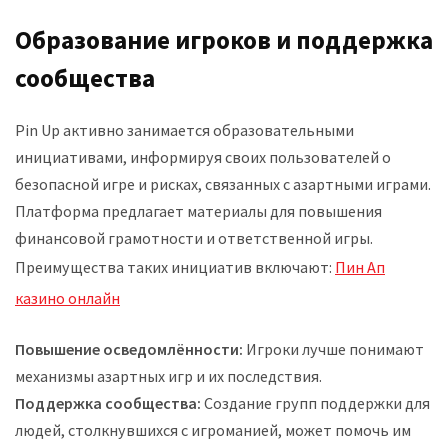
Образование игроков и поддержка
сообщества
Pin Up активно занимается образовательными
инициативами, информируя своих пользователей о
безопасной игре и рисках, связанных с азартными играми.
Платформа предлагает материалы для повышения
финансовой грамотности и ответственной игры.
Преимущества таких инициатив включают:
Пин Ап
казино онлайн
Повышение осведомлённости:
Игроки лучше понимают
механизмы азартных игр и их последствия.
Поддержка сообщества:
Создание групп поддержки для
людей, столкнувшихся с игроманией, может помочь им