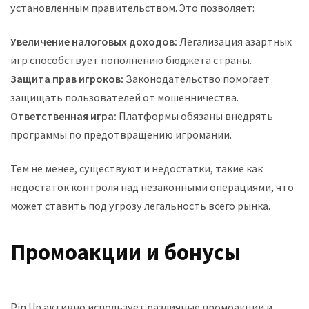
установленным правительством. Это позволяет:
Увеличение налоговых доходов:
Легализация азартных
игр способствует пополнению бюджета страны.
Защита прав игроков:
Законодательство помогает
защищать пользователей от мошенничества.
Ответственная игра:
Платформы обязаны внедрять
программы по предотвращению игромании.
Тем не менее, существуют и недостатки, такие как
недостаток контроля над незаконными операциями, что
может ставить под угрозу легальность всего рынка.
Промоакции и бонусы
Pin Up активно использует различные промоакции и