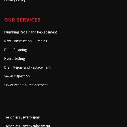
OUR SERVICES
Plumbing Repair and Replacement
New Construction Plumbing
Drain Cleaning
Hydro Jetting
Drain Repair and Replacement
Sewer Inspection
Sewer Repair & Replacement
Trenchless Sewer Repair
Trenchless Sewer Replacement