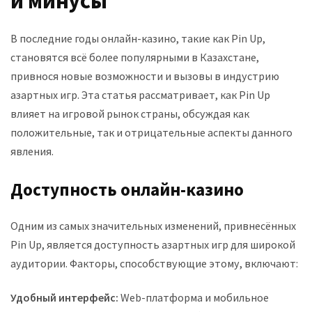
и минусы
В последние годы онлайн-казино, такие как Pin Up,
становятся всё более популярными в Казахстане,
привнося новые возможности и вызовы в индустрию
азартных игр. Эта статья рассматривает, как Pin Up
влияет на игровой рынок страны, обсуждая как
положительные, так и отрицательные аспекты данного
явления.
Доступность онлайн-казино
Одним из самых значительных изменений, привнесённых
Pin Up, является доступность азартных игр для широкой
аудитории. Факторы, способствующие этому, включают:
Удобный интерфейс:
Web-платформа и мобильное