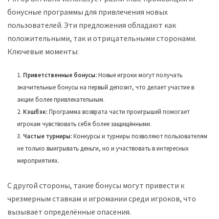
бонусные программы для привлечения новых
пользователей. Эти предложения обладают как
положительными, так и отрицательными сторонами.
Ключевые моменты:
Приветственные бонусы:
Новые игроки могут получать
значительные бонусы на первый депозит, что делает участие в
акции более привлекательным.
Кэшбэк:
Программа возврата части проигрышей помогает
игрокам чувствовать себя более защищёнными.
Частые турниры:
Конкурсы и турниры позволяют пользователям
не только выигрывать деньги, но и участвовать в интересных
мероприятиях.
С другой стороны, такие бонусы могут привести к
чрезмерным ставкам и игромании среди игроков, что
вызывает определённые опасения.