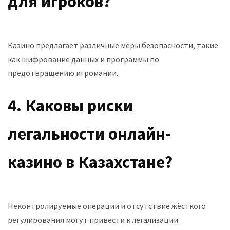
для игроков?
Казино предлагает различные меры безопасности, такие
как шифрование данных и программы по
предотвращению игромании.
4. Каковы риски
легальности онлайн-
казино в Казахстане?
Неконтролируемые операции и отсутствие жёсткого
регулирования могут привести к легализации