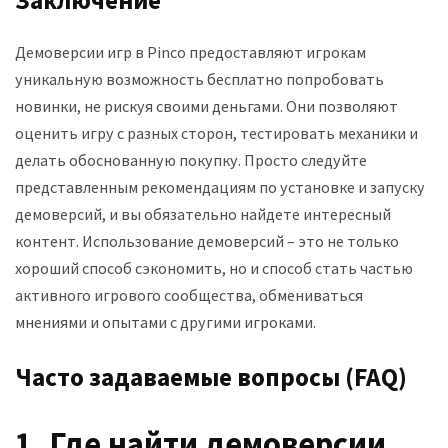
Заключение
Демоверсии игр в Pinco предоставляют игрокам
уникальную возможность бесплатно попробовать
новинки, не рискуя своими деньгами. Они позволяют
оценить игру с разных сторон, тестировать механики и
делать обоснованную покупку. Просто следуйте
представленным рекомендациям по установке и запуску
демоверсий, и вы обязательно найдете интересный
контент. Использование демоверсий – это не только
хороший способ сэкономить, но и способ стать частью
активного игрового сообщества, обмениваться
мнениями и опытами с другими игроками.
Часто задаваемые вопросы (FAQ)
1. Где найти демоверсии