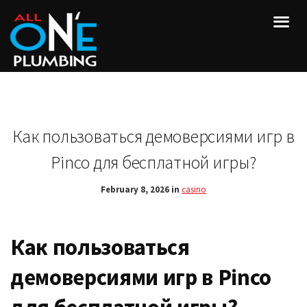
Как пользоваться демоверсиями игр в
Pinco для бесплатной игры?
February 8, 2026 in
casino
Как пользоваться
демоверсиями игр в Pinco