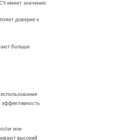
ГСЧ имеет значение:
епляет доверие к
чают больше
т использование
и эффективность
ister или
ечивают высокий