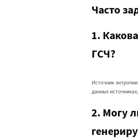
Часто за
1. Каков
ГСЧ?
Источник энтропии
данных источниках,
2. Могу 
генериру