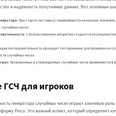
ство и надежность получаемых данных. Вот основные ша
енератора:
При старте системы устанавливаются начальные значения,
 случайных чисел.
довательности:
С использованием алгоритма создается последователь
дая последовательность проходит тестирование для проверки на с
ств случайных чисел.
играх:
Проверенные и утвержденные случайные числа применяются в р
 ГСЧ для игроков
ость генератора случайных чисел играют ключевую роль 
форму Pinco. Это важный аспект, который определяет ка