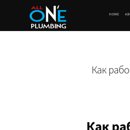
HOME
AB
Как рабо
Как ра