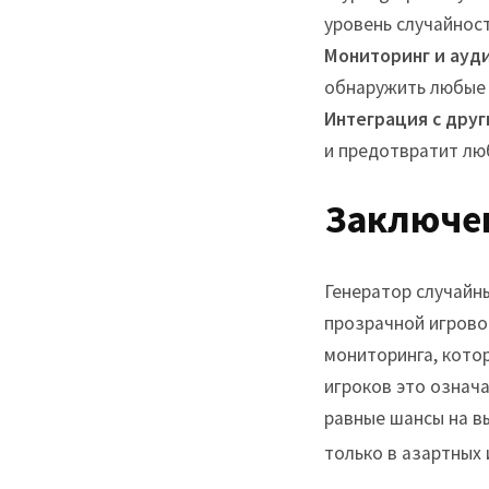
уровень случайност
Мониторинг и ауди
обнаружить любые
Интеграция с друг
и предотвратит лю
Заключе
Генератор случайны
прозрачной игровой
мониторинга, котор
игроков это означа
равные шансы на в
только в азартных 