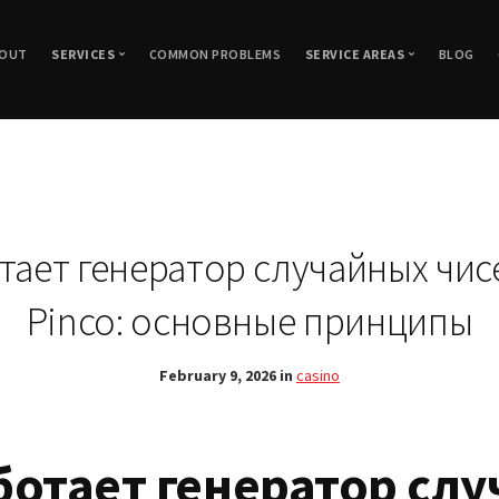
OUT
SERVICES
COMMON PROBLEMS
SERVICE AREAS
BLOG
Plumbing Repair and Replacement
Woodland Hills, CA
Drain Cleaning
Granada Hills, CA
Hydro Jetting
Drain Repair and Replacement
Northridge, CA
Sewer
Thousand Oaks, CA
Sewer Inspection
тает генератор случайных чисе
New Construction Plumbing
Canoga Park, CA
Sewer Repair & Repla
Gas Line Repair
Agoura Hills, CA
Pinco: основные принципы
Trenchless Sewer Repa
Leak Detection
Chatsworth, CA
Trenchless Sewer Rep
Water Line Repiping
Encino, CA
February 9, 2026 in
casino
Trenchless Sewer Tec
Porter Ranch, CA
Reseda, CA
ботает генератор сл
Simi Valley, CA