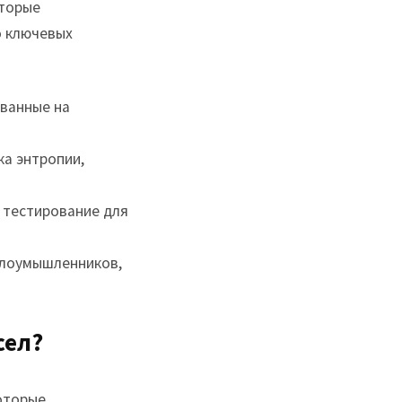
оторые
о ключевых
ованные на
ка энтропии,
 тестирование для
злоумышленников,
сел?
которые