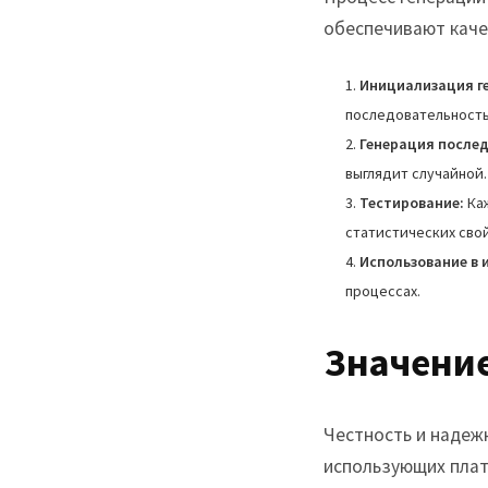
обеспечивают каче
Инициализация г
последовательность
Генерация после
выглядит случайной.
Тестирование:
Каж
статистических свой
Использование в 
процессах.
Значение
Честность и надежн
использующих плат