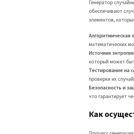
Генератор случайны
обеспечивают случ
элементов, которы
Алгоритмическая о
математических мо
Источник энтропии
который может быт
Тестирование на с
проверки их случа
Безопасность и за
что гарантирует че
Как осущес
Процесс генерации 