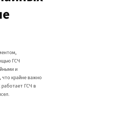
ые
ментом,
мощью ГСЧ
айными и
 что крайне важно
к работает ГСЧ в
сел.