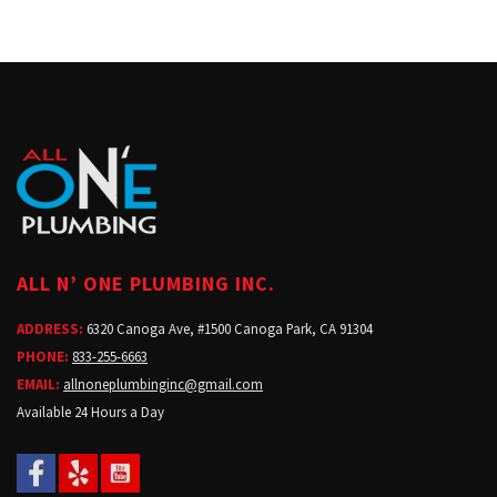
ALL N’ ONE PLUMBING INC.
ADDRESS:
6320 Canoga Ave, #1500 Canoga Park, CA 91304
PHONE:
833-255-6663
EMAIL:
allnoneplumbinginc@gmail.com
Available 24 Hours a Day