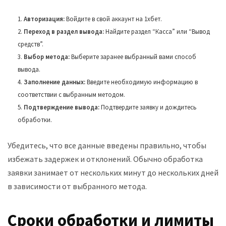
Авторизация:
Войдите в свой аккаунт на 1хбет.
Переход в раздел вывода:
Найдите раздел “Касса” или “Вывод
средств”.
Выбор метода:
Выберите заранее выбранный вами способ
вывода.
Заполнение данных:
Введите необходимую информацию в
соответствии с выбранным методом.
Подтверждение вывода:
Подтвердите заявку и дождитесь
обработки.
Убедитесь, что все данные введены правильно, чтобы
избежать задержек и отклонений. Обычно обработка
заявки занимает от нескольких минут до нескольких дней
в зависимости от выбранного метода.
Сроки обработки и лимиты