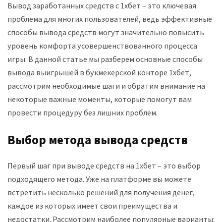
Вывод заработанных средств с 1хбет – это ключевая
проблема для многих пользователей, ведь эффективные
способы вывода средств могут значительно повысить
уровень комфорта усовершенствованного процесса
игры. В данной статье мы разберем основные способы
вывода выигрышей в букмекерской конторе 1хбет,
рассмотрим необходимые шаги и обратим внимание на
некоторые важные моменты, которые помогут вам
провести процедуру без лишних проблем.
Выбор метода вывода средств
Первый шаг при выводе средств на 1хбет – это выбор
подходящего метода. Уже на платформе вы можете
встретить несколько решений для получения денег,
каждое из которых имеет свои преимущества и
недостатки. Рассмотрим наиболее популярные варианты: