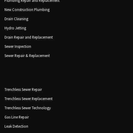
Plumbing Repair and Replacement
New Construction Plumbing
Drain Cleaning
Hydro Jetting
Drain Repair and Replacement
Sewer Inspection
Sewer Repair & Replacement
Trenchless Sewer Repair
Trenchless Sewer Replacement
Trenchless Sewer Technology
Gas Line Repair
Leak Detection