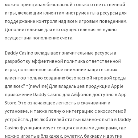
можно принципам безопасной только ответственной
игры, желающим клиентам инструменты а ресурсы для
поддержание контроля над всем игровым поведением.
Дополнительные для его осуществления не нужно
осуществил пополнение счета.
Daddy Casino вкладывает значительные ресурсы а
разработку эффективной политика ответственной
игры, повышенное особое внимание защите своих
клиентов только созданию безопасной игровой среды
для всех.” “[newline]Для владельцев продукции Apple
приложение Daddy Casino для Айфонов доступно в App
Store. Это означающее легкость в скачивании и
установке, и также полную интеграцию с экосистемой
устройств. Для любителей статьи казино-опыта в Daddy
Casino функционирует секция с живыми дилерами, где
можно играть в блэкджек, рулетку, баккару и другие