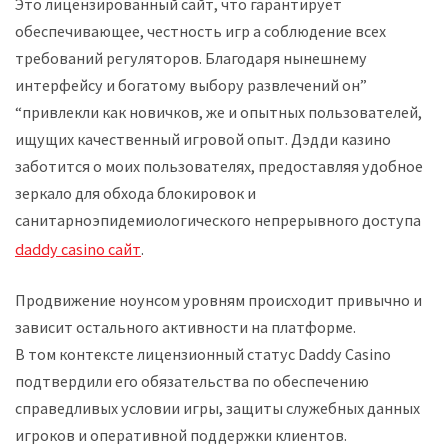
Это лицензированный сайт, что гарантирует
обеспечивающее, честность игр а соблюдение всех
требований регуляторов. Благодаря нынешнему
интерфейсу и богатому выбору развлечений он”
“привлекли как новичков, же и опытных пользователей,
ищущих качественный игровой опыт. Дэдди казино
заботится о моих пользователях, предоставляя удобное
зеркало для обхода блокировок и
санитарноэпидемиологического непрерывного доступа
daddy casino сайт
.
Продвижение ноунсом уровням происходит привычно и
зависит остального активности на платформе.
В том контексте лицензионный статус Daddy Casino
подтвердили его обязательства по обеспечению
справедливых условии игры, защиты служебных данных
игроков и оперативной поддержки клиентов.