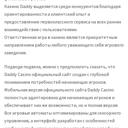
Казино Daddy выделяется среди конкурентов благодаря
ориентированности а клиентский опыт и
предоставлению первоклассного сервиса на всех ранних
взаимодействия с пользователями.
Ответственная игра в казино является приоритетным
направлением работы любого уважающего себя игрового
заведения.
Подводя подвела, можно с предполагать сказать, что
Daddy Casino официальный сайт создан с глубокой
пониманием потребностей начинающих игроков.
Мобильная версия официального сайта Daddy Casino
полностью адаптирована для начинающих игроков и
обеспечивает них же возможности, но и полная версия.
Все игровые автоматы оптимизированы для сенсорного
управления, а интерфейс разработан с особенностей