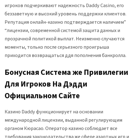
игроков подчеркивают надежность Daddy Casino, его
беззаветную и высокий уровень поддержки клиентов.
Репутация онлайн-казино подтверждается наличием”
“лицензии, современной системой защита данных и
прозрачной политикой выплат. Неизменно случаются
моменты, только после серьезного проигрыша
приходится возвращаться ддя пополнения банкролла.
Бонусная Система же Привилегии
Для Игроков На Дэдди
Официальном Сайте
Казино Daddy функционирует на основании
международной лицензии, выданной регулирующим
органом Кюрасао. Оператор казино соблюдает все
требования законодательства же сфере азартных игр и