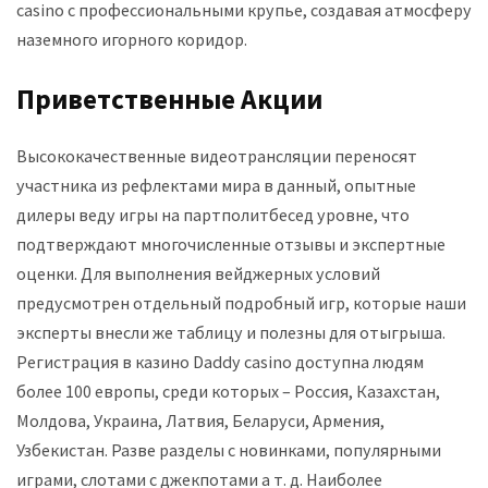
casino с профессиональными крупье, создавая атмосферу
наземного игорного коридор.
Приветственные Акции
Высококачественные видеотрансляции переносят
участника из рефлектами мира в данный, опытные
дилеры веду игры на партполитбесед уровне, что
подтверждают многочисленные отзывы и экспертные
оценки. Для выполнения вейджерных условий
предусмотрен отдельный подробный игр, которые наши
эксперты внесли же таблицу и полезны для отыгрыша.
Регистрация в казино Daddy casino доступна людям
более 100 европы, среди которых – Россия, Казахстан,
Молдова, Украина, Латвия, Беларуси, Армения,
Узбекистан. Разве разделы с новинками, популярными
играми, слотами с джекпотами а т. д. Наиболее