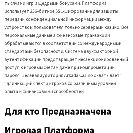
тысячами игр и щедрыми бонусами. Платформа
использует 256-битное SSL-шифрование для защиты
передачи конфиденциальной информации между
устройством пользователя только серверами казино. Все
персональные данные а финансовые транзакции
обрабатываются в соответствии со международными
стандартами безопасности. Система двухфакторной
аутентификации предотвращает несанкционированный
доступ к игровым счетам даже при компрометации
пароля. Целевая аудитория Arkada Casino охватывает”
“длиннющий спектр игроков со различным уровнем
опыта и финансовыми способностей.
Для кто Предназначена
Игровая Платформа