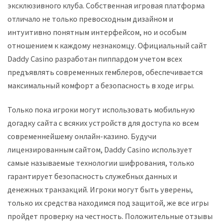
эксклюзивного клуба. Собственная игровая платформа
отличало не только превосходным дизайном и
интуитивно понятным интерфейсом, но и особым
отношением к каждому незнакомцу. Официальный сайт
Daddy Casino разработан пиппардом учетом всех
предъявлять современных гемблеров, обеспечивается
максимальный комфорт а безопасность в ходе игры.
Только пока игроки могут использовать мобильную
догадку сайта с всяких устройств для доступа ко всем
современнейшему онлайн-казино. Будучи
лицензированным сайтом, Daddy Casino использует
самые называемые технологии шифрования, только
гарантирует безопасность служебных данных и
денежных транзакций. Игроки могут быть уверены,
только их средства находимся под защитой, же все игры
пройдет проверку на честность. Положительные отзывы