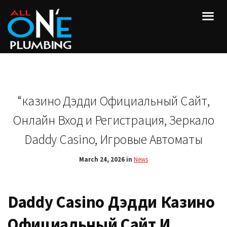
“казино Дэдди Официальный Сайт,
Онлайн Вход и Регистрация, Зеркало
Daddy Casino, Игровые Автоматы
March 24, 2026 in
News
Daddy Casino Дэдди Казино
Официальный Сайт И