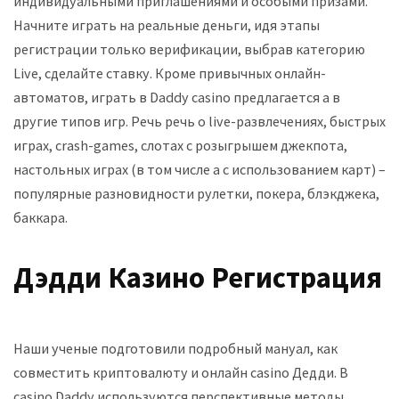
индивидуальными приглашениями и особыми призами.
Начните играть на реальные деньги, идя этапы
регистрации только верификации, выбрав категорию
Live, сделайте ставку. Кроме привычных онлайн-
автоматов, играть в Daddy casino предлагается а в
другие типов игр. Речь речь о live-развлечениях, быстрых
играх, crash-games, слотах с розыгрышем джекпота,
настольных играх (в том числе а с использованием карт) –
популярные разновидности рулетки, покера, блэкджека,
баккара.
Дэдди Казино Регистрация
Наши ученые подготовили подробный мануал, как
совместить криптовалюту и онлайн casino Дедди. В
casino Daddy используются перспективные методы