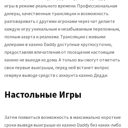
игры в режиме реального времени. Профессиональная
дилеры, качественные трансляции и возможность
разговаривать с другими игроками через чат делаете
каждую игру уникальным и незабываемым переломным,
полным азарта и реализма. Трансляции с живыми
дилерами в казино Daddy доступные круглосуточно,
предоставляя впечатления от посещения настоящим
казино не выходя из дома. А только вы смогут отметить
свои первые выигрыши, перед ней встанет вопрос
семряуи выводе средств с аккаунта казино Дедди.
Настольные Игры
Затем появиться возможность в максимально короткие
сроки выведя выигрыши из казино Daddy без каких-либо