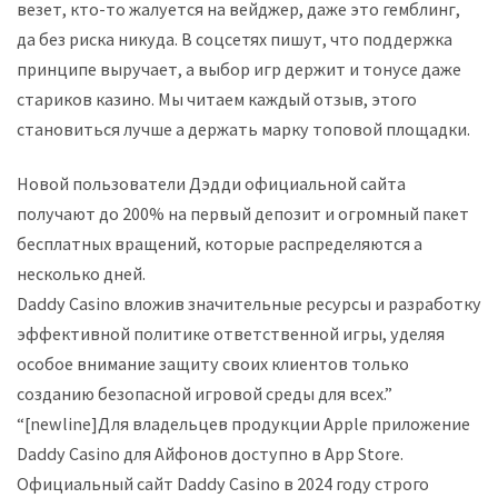
везет, кто-то жалуется на вейджер, даже это гемблинг,
да без риска никуда. В соцсетях пишут, что поддержка
принципе выручает, а выбор игр держит и тонусе даже
стариков казино. Мы читаем каждый отзыв, этого
становиться лучше а держать марку топовой площадки.
Новой пользователи Дэдди официальной сайта
получают до 200% на первый депозит и огромный пакет
бесплатных вращений, которые распределяются а
несколько дней.
Daddy Casino вложив значительные ресурсы и разработку
эффективной политике ответственной игры, уделяя
особое внимание защиту своих клиентов только
созданию безопасной игровой среды для всех.”
“[newline]Для владельцев продукции Apple приложение
Daddy Casino для Айфонов доступно в App Store.
Официальный сайт Daddy Casino в 2024 году строго