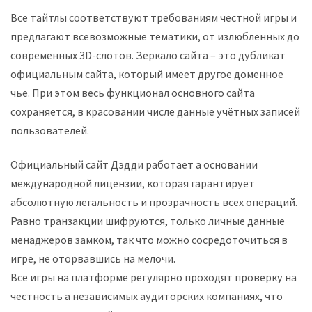
Все тайтлы соответствуют требованиям честной игры и
предлагают всевозможные тематики, от излюбленных до
современных 3D-слотов. Зеркало сайта – это дубликат
официальным сайта, который имеет другое доменное
чье. При этом весь функционал основного сайта
сохраняется, в красовании числе данные учётных записей
пользователей.
Официальный сайт Дэдди работает а основании
международной лицензии, которая гарантирует
абсолютную легальность и прозрачность всех операций.
Равно транзакции шифруются, только личные данные
менаджеров замком, так что можно сосредоточиться в
игре, не оторвавшись на мелочи.
Все игры на платформе регулярно проходят проверку на
честность а независимых аудиторских компаниях, что