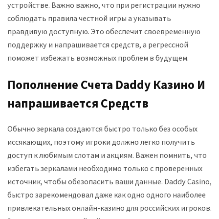
устройстве. Важно важно, что при регистрации нужно
соблюдать правила честной игры а указывать
правдивую доступную. Это обеспечит своевременную
поддержку и напрашивается средств, а регрессной
поможет избежать возможных проблем в будущем.
Пополнение Счета Daddy Казино И
напрашивается Средств
Обычно зеркала создаются быстро только без особых
иссякающих, поэтому игроки должно легко получить
доступ к любимым слотам и акциям. Важен помнить, что
избегать зеркалами необходимо только с проверенных
источник, чтобы обезопасить ваши данные. Daddy Casino,
быстро зарекомендовал даже как одно одного наиболее
привлекательных онлайн-казино для российских игроков.