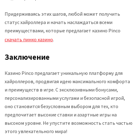
Придерживаясь этих шагов, любой может получить
статус хайроллера и начать наслаждаться всеми
преимуществами, которые предлагает казино Pinco
скачать пинко казино
.
Заключение
Казино Pinco предлагает уникальную платформу для
хайроллеров, продвигая идею максимального комфорта
и преимуществ в игре. С эксклюзивными бонусами,
персонализированными услугами и безопасной игрой,
оно становится безусловным выбором для тех, кто
предпочитает высокие ставки и азартные игры на
высоком уровне. Не упустите возможность стать частью
этого увлекательного мира!