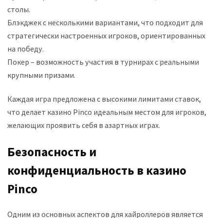
столы.
Блэкджек с несколькими вариантами, что подходит для
стратегически настроенных игроков, ориентированных
на победу.
Покер – возможность участия в турнирах с реальными
крупными призами.
Каждая игра предложена с высокими лимитами ставок,
что делает казино Pinco идеальным местом для игроков,
желающих проявить себя в азартных играх.
Безопасность и
конфиденциальность в казино
Pinco
Одним из основных аспектов для хайроллеров является