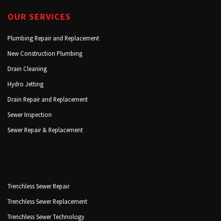
OUR SERVICES
Plumbing Repair and Replacement
New Construction Plumbing
Drain Cleaning
Hydro Jetting
Drain Repair and Replacement
Sewer Inspection
Sewer Repair & Replacement
Trenchless Sewer Repair
Trenchless Sewer Replacement
Trenchless Sewer Technology