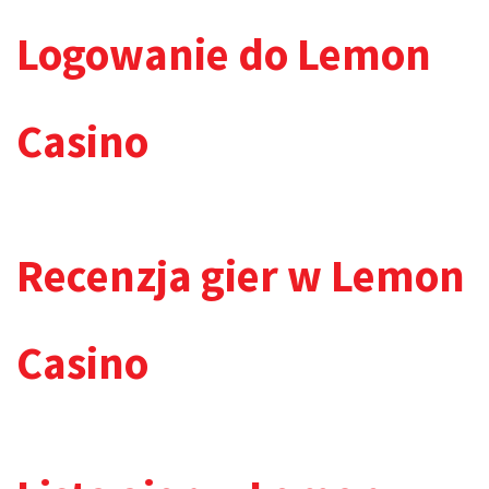
Logowanie do Lemon
Casino
Recenzja gier w Lemon
Casino