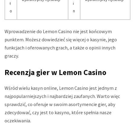
ł
i
o
n
Wprowadzenie do Lemon Casino nie jest końcowym
punktem. Możesz dowiedzieć się więcej o kasynie, jego
funkcjach i oferowanych grach, a także o opinii innych
graczy.
Recenzja gier w Lemon Casino
Wśród wielu kasyn online, Lemon Casino jest jednym z
najpopularniejszych i najbardziej zaufanych. Warto więc
sprawdzić, co oferuje w swoim asortymencie gier, aby
zdecydować, czy jest to kasyno, które spełnia nasze
oczekiwania.