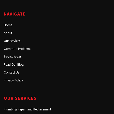
NAVIGATE
Home
About
Our Services
Common Problems
Service Areas
Read Our Blog
Contact Us
Privacy Policy
OUR SERVICES
Plumbing Repair and Replacement