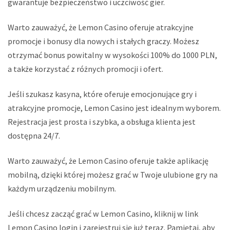
gwarantuje bezpieczeństwo i uczciwość gier.
Warto zauważyć, że Lemon Casino oferuje atrakcyjne
promocje i bonusy dla nowych i stałych graczy. Możesz
otrzymać bonus powitalny w wysokości 100% do 1000 PLN,
a także korzystać z różnych promocji i ofert.
Jeśli szukasz kasyna, które oferuje emocjonujące gry i
atrakcyjne promocje, Lemon Casino jest idealnym wyborem.
Rejestracja jest prosta i szybka, a obsługa klienta jest
dostępna 24/7.
Warto zauważyć, że Lemon Casino oferuje także aplikację
mobilną, dzięki której możesz grać w Twoje ulubione gry na
każdym urządzeniu mobilnym.
Jeśli chcesz zacząć grać w Lemon Casino, kliknij w link
Lemon Casino login i zarejestruj się już teraz. Pamiętaj, aby