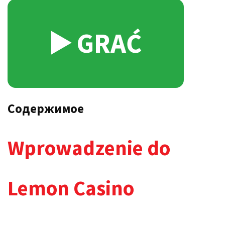
▶️ GRAĆ
Содержимое
Wprowadzenie do
Lemon Casino