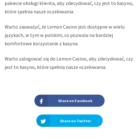
pakiecie obsługi klienta, aby zdecydować, czy jest to kasyno,
które spełnia nasze oczekiwania.
Warto zauważyć, że Lemon Casino jest dostępne w wielu
językach, w tym w polskim, co pozwala na bardziej
komfortowe korzystanie z kasyna.
Warto zalogować się do Lemon Casino, aby zdecydować, czy
jest to kasyno, które spełnia nasze oczekiwania.
Share on Facebook
Share on Twitter