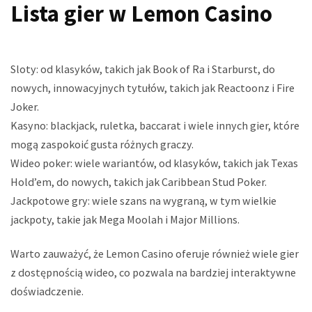
Lista gier w Lemon Casino
Sloty: od klasyków, takich jak Book of Ra i Starburst, do
nowych, innowacyjnych tytułów, takich jak Reactoonz i Fire
Joker.
Kasyno: blackjack, ruletka, baccarat i wiele innych gier, które
mogą zaspokoić gusta różnych graczy.
Wideo poker: wiele wariantów, od klasyków, takich jak Texas
Hold’em, do nowych, takich jak Caribbean Stud Poker.
Jackpotowe gry: wiele szans na wygraną, w tym wielkie
jackpoty, takie jak Mega Moolah i Major Millions.
Warto zauważyć, że Lemon Casino oferuje również wiele gier
z dostępnością wideo, co pozwala na bardziej interaktywne
doświadczenie.