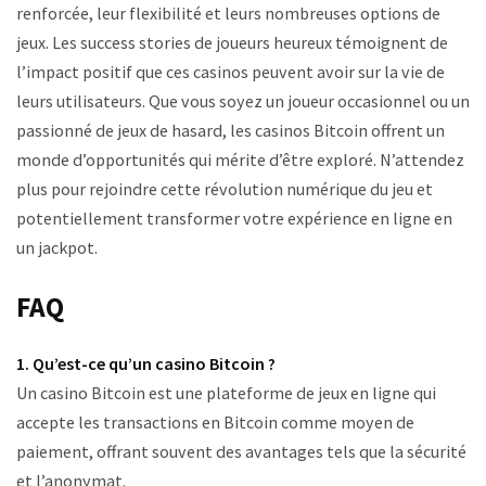
renforcée, leur flexibilité et leurs nombreuses options de
jeux. Les success stories de joueurs heureux témoignent de
l’impact positif que ces casinos peuvent avoir sur la vie de
leurs utilisateurs. Que vous soyez un joueur occasionnel ou un
passionné de jeux de hasard, les casinos Bitcoin offrent un
monde d’opportunités qui mérite d’être exploré. N’attendez
plus pour rejoindre cette révolution numérique du jeu et
potentiellement transformer votre expérience en ligne en
un jackpot.
FAQ
1. Qu’est-ce qu’un casino Bitcoin ?
Un casino Bitcoin est une plateforme de jeux en ligne qui
accepte les transactions en Bitcoin comme moyen de
paiement, offrant souvent des avantages tels que la sécurité
et l’anonymat.