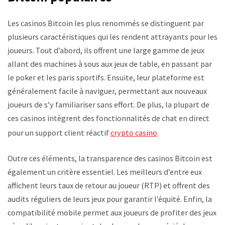
Les casinos Bitcoin les plus renommés se distinguent par
plusieurs caractéristiques qui les rendent attrayants pour les
joueurs. Tout d’abord, ils offrent une large gamme de jeux
allant des machines à sous aux jeux de table, en passant par
le poker et les paris sportifs. Ensuite, leur plateforme est
généralement facile à naviguer, permettant aux nouveaux
joueurs de s’y familiariser sans effort. De plus, la plupart de
ces casinos intègrent des fonctionnalités de chat en direct
pour un support client réactif
crypto casino
.
Outre ces éléments, la transparence des casinos Bitcoin est
également un critère essentiel. Les meilleurs d’entre eux
affichent leurs taux de retour au joueur (RTP) et offrent des
audits réguliers de leurs jeux pour garantir l’équité. Enfin, la
compatibilité mobile permet aux joueurs de profiter des jeux