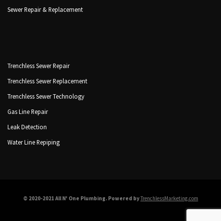
Sewer Repair & Replacement
Trenchless Sewer Repair
Trenchless Sewer Replacement
Trenchless Sewer Technology
Gas Line Repair
Leak Detection
Water Line Repiping
© 2020-2021 All N' One Plumbing. Powered by
TrenchlessMarketing.com