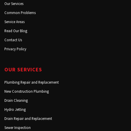
Our Services
Common Problems
Service Areas
Read Our Blog
Contact Us
Privacy Policy
OUR SERVICES
Plumbing Repair and Replacement
New Construction Plumbing
Drain Cleaning
Hydro Jetting
Drain Repair and Replacement
Sewer Inspection