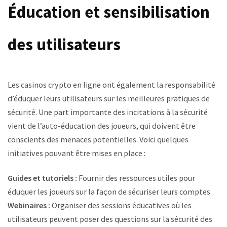
Éducation et sensibilisation
des utilisateurs
Les casinos crypto en ligne ont également la responsabilité
d’éduquer leurs utilisateurs sur les meilleures pratiques de
sécurité. Une part importante des incitations à la sécurité
vient de l’auto-éducation des joueurs, qui doivent être
conscients des menaces potentielles. Voici quelques
initiatives pouvant être mises en place :
Guides et tutoriels :
Fournir des ressources utiles pour
éduquer les joueurs sur la façon de sécuriser leurs comptes.
Webinaires :
Organiser des sessions éducatives où les
utilisateurs peuvent poser des questions sur la sécurité des