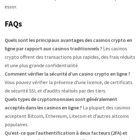
essor.
FAQs
Quels sont les principaux avantages des casinos crypto en
ligne par rapport aux casinos traditionnels ?
Les casinos
crypto offrent des transactions plus rapides, des frais réduits
et une plus grande confidentialité.
Comment vérifier la sécurité d’un casino crypto en ligne ?
Vous pouvez vérifier la présence d’une licence, de certificats
de sécurité SSL et d’audits réalisés par des tiers.
Quels types de cryptomonnaies sont généralement
acceptés dans les casinos en ligne ?
La plupart des casinos
acceptent Bitcoin, Ethereum, Litecoin et d’autres altcoins
populaires.
Qu’est-ce que l’authentification à deux facteurs (2FA) et