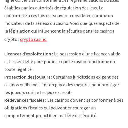
ligne doivent se conformer à des réglementations strictes
établies par les autorités de régulation des jeux. La
conformité à ces lois est souvent considérée comme un
indicateur de la sérieux du casino. Voici quelques aspects de
la législation qui influencent la sécurité dans les casinos
crypto :
crypto casino
Licences d’exploitation :
La possession d’une licence valide
est essentielle pour garantir que le casino fonctionne en
toute légalité.
Protection des joueurs :
Certaines juridictions exigent des
casinos qu’ils mettent en place des mesures pour protéger
les joueurs contre les jeux excessifs.
Redevances fiscales :
Les casinos doivent se conformer à des
obligations fiscales qui peuvent encourager un
comportement proactif en matière de sécurité.