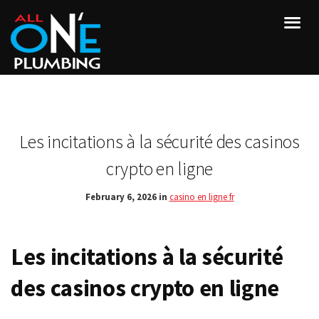
Les incitations à la sécurité des casinos
crypto en ligne
February 6, 2026 in
casino en ligne fr
Les incitations à la sécurité
des casinos crypto en ligne