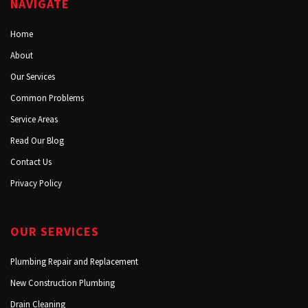
NAVIGATE
Home
About
Our Services
Common Problems
Service Areas
Read Our Blog
Contact Us
Privacy Policy
OUR SERVICES
Plumbing Repair and Replacement
New Construction Plumbing
Drain Cleaning