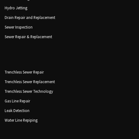
Hydro Jetting
Drain Repair and Replacement
Sewer Inspection
Sewer Repair & Replacement
Trenchless Sewer Repair
Trenchless Sewer Replacement
Trenchless Sewer Technology
Gas Line Repair
Leak Detection
Water Line Repiping