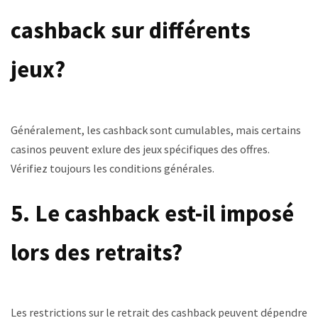
cashback sur différents
jeux?
Généralement, les cashback sont cumulables, mais certains
casinos peuvent exlure des jeux spécifiques des offres.
Vérifiez toujours les conditions générales.
5. Le cashback est-il imposé
lors des retraits?
Les restrictions sur le retrait des cashback peuvent dépendre