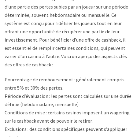
d’une partie des pertes subies par un joueur sur une période
déterminée, souvent hebdomadaire ou mensuelle. Ce
système est conçu pour fidéliser les joueurs tout en leur
offrant une opportunité de récupérer une partie de leur
investissement. Pour bénéficier d’une offre de cashback, il
est essentiel de remplir certaines conditions, qui peuvent
varier d’un casino à l’autre. Voici un aperçu des aspects clés
des offres de cashback :
Pourcentage de remboursement : généralement compris
entre 5% et 30% des pertes.
Période d’évaluation : les pertes sont calculées sur une durée
définie (hebdomadaire, mensuelle).
Conditions de mise : certains casinos imposent un wagering
sur le cashback avant de pouvoir le retirer.
Exclusions : des conditions spécifiques peuvent s’appliquer