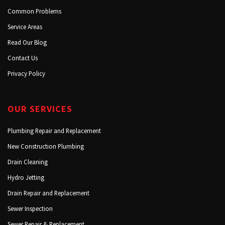
Common Problems
Service Areas
Read Our Blog
Contact Us
Privacy Policy
OUR SERVICES
Plumbing Repair and Replacement
New Construction Plumbing
Drain Cleaning
Hydro Jetting
Drain Repair and Replacement
Sewer Inspection
Sewer Repair & Replacement