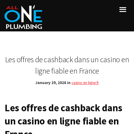
Les offres de cashback dans un casino en
ligne fiable en France
January 29, 2026 in
casino en ligne fr
Les offres de cashback dans
un casino en ligne fiable en