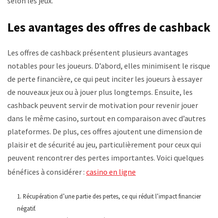
selon les jeux.
Les avantages des offres de cashback
Les offres de cashback présentent plusieurs avantages
notables pour les joueurs. D’abord, elles minimisent le risque
de perte financière, ce qui peut inciter les joueurs à essayer
de nouveaux jeux ou à jouer plus longtemps. Ensuite, les
cashback peuvent servir de motivation pour revenir jouer
dans le même casino, surtout en comparaison avec d’autres
plateformes. De plus, ces offres ajoutent une dimension de
plaisir et de sécurité au jeu, particulièrement pour ceux qui
peuvent rencontrer des pertes importantes. Voici quelques
bénéfices à considérer :
casino en ligne
Récupération d’une partie des pertes, ce qui réduit l’impact financier
négatif.