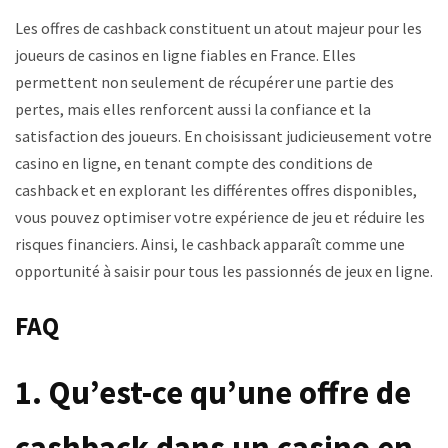
Les offres de cashback constituent un atout majeur pour les
joueurs de casinos en ligne fiables en France. Elles
permettent non seulement de récupérer une partie des
pertes, mais elles renforcent aussi la confiance et la
satisfaction des joueurs. En choisissant judicieusement votre
casino en ligne, en tenant compte des conditions de
cashback et en explorant les différentes offres disponibles,
vous pouvez optimiser votre expérience de jeu et réduire les
risques financiers. Ainsi, le cashback apparaît comme une
opportunité à saisir pour tous les passionnés de jeux en ligne.
FAQ
1. Qu’est-ce qu’une offre de
cashback dans un casino en