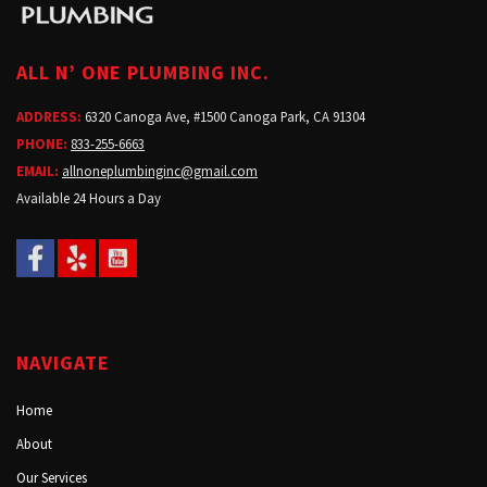
ALL N’ ONE PLUMBING INC.
ADDRESS:
6320 Canoga Ave, #1500 Canoga Park, CA 91304
PHONE:
833-255-6663
EMAIL:
allnoneplumbinginc@gmail.com
Available 24 Hours a Day
NAVIGATE
Home
About
Our Services