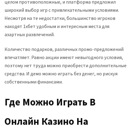
целом противоположные, и платформа предложил
широкий выбор игр с привлекательными условиями.
Несмотря на те недостатки, большинство игроков
находят 1хбет удобным и интересным места для
азартных развлечений.
Количество подарков, различных промо-предложений
впечатляет. Равно акции имеют невыгодного условия,
поэтому нет труда можно приобрести дополнительные
средства. И демо можно играть без денег, но рискуя
собственными финансами.
Где Можно Играть В
Онлайн Казино На