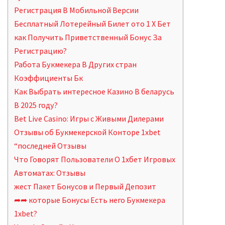
Регистрация В Мобильной Версии
Бесплатный Лотерейный Билет ото 1 Х Бет
как Получить Приветственный Бонус За
Регистрацию?
Работа Букмекера В Других стран
Коэффициенты Бк
Как Выбрать интересное Казино В беларусь
В 2025 году?
Bet Live Casino: Игры с Живыми Дилерами
Отзывы об Букмекерской Конторе 1xbet
“последней Отзывы
Что Говорят Пользователи О 1хбет Игровых
Автоматах: Отзывы
жест Пакет Бонусов и Первый Депозит
➦➦ которые Бонусы Есть него Букмекера
1xbet?