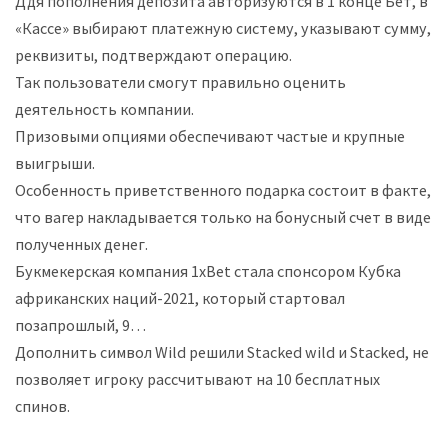
Ддя пополнения депозита авторизуются в 1 конце Бет, в
«Кассе» выбирают платежную систему, указывают сумму,
реквизиты, подтверждают операцию.
Так пользователи смогут правильно оценить
деятельность компании.
Призовыми опциями обеспечивают частые и крупные
выигрыши.
Особенность приветственного подарка состоит в факте,
что вагер накладывается только на бонусный счет в виде
полученных денег.
Букмекерская компания 1хBet стала спонсором Кубка
африканских наций-2021, который стартовал
позапрошлый, 9…
Дополнить символ Wild решили Stacked wild и Stacked, не
позволяет игроку рассчитывают на 10 бесплатных
спинов.