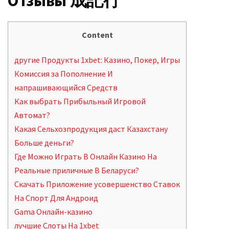
Отзывы 成記行
Content
другие Продукты 1xbet: Казино, Покер, Игры
Комиссия за Пополнение И
напрашивающийся Средств
Как выбрать Прибыльный Игровой
Автомат?
Какая Сельхозпродукция даст Казахстану
Больше деньги?
Где Можно Играть В Онлайн Казино На
Реальные приличные В Беларуси?
Скачать Приложение усовершенство Ставок
На Спорт Для Андроид
Gama Онлайн-казино
лучшие Слоты На 1xbet