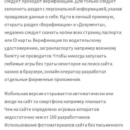
следует проходит верификацию. Для только следует
заполнить раздел с персональной информацией, указав
правдивые данные о себе. Идти в личный приемную,
открыть раздел «Верификации» и «Документы»,
недалеко следует скачать копии всех страниц паспорта
или ID карты. Верификация по водительскому
удостоверению, загранпаспорту например военному
билету не проводится. Чтобы никогда запускать
любимые игры без траты некоторое на поиск сайта
казино в браузере, онлайн оператор разработал
отдельные фирменные приложения.
Мобильная версия открывается автоматически или
входе на сайт со смартфона например планшета.
Чем на сайте определено игровых аппаратов
недостаточно чем от 100 разработчиков.
Использование фотоматериалов сайта без письменного