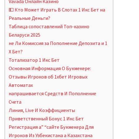
Vavada Онлайн Казино
💵 Кто Может Играть В Слотах 1 Икс Бет на
Реальные Деньги?
Таблица сопоставлений Топ-казино
Беларуси 2025
не Ли Комиссия за Пополнение Депозита и 1
Х Бет?
Тотализатор 1 Икс Бет
Основная Информация О Букмекере:
Отзывы Игроков об 1хбет Игровых
Автоматах
напрашивается Средств И Пополнение
Счета
Линия, Live И Коэффициенты
Приветственный Бонус 1 Икс Бет
Регистрация а” “сайте Букмекера Для
Игроков Из Узбекистана а Казахстана