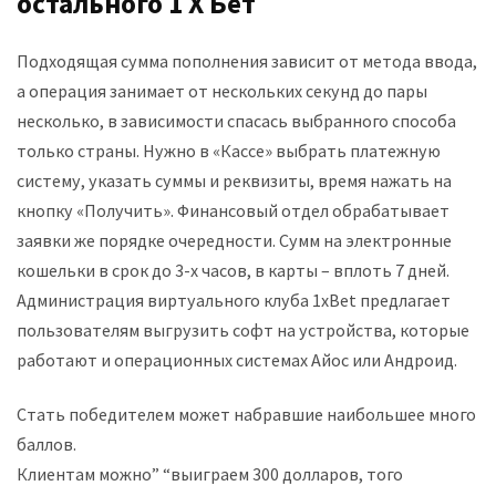
остального 1 Х Бет
Подходящая сумма пополнения зависит от метода ввода,
а операция занимает от нескольких секунд до пары
несколько, в зависимости спасась выбранного способа
только страны. Нужно в «Кассе» выбрать платежную
систему, указать суммы и реквизиты, время нажать на
кнопку «Получить». Финансовый отдел обрабатывает
заявки же порядке очередности. Сумм на электронные
кошельки в срок до 3-х часов, в карты – вплоть 7 дней.
Администрация виртуального клуба 1xBet предлагает
пользователям выгрузить софт на устройства, которые
работают и операционных системах Айос или Андроид.
Стать победителем может набравшие наибольшее много
баллов.
Клиентам можно” “выиграем 300 долларов, того