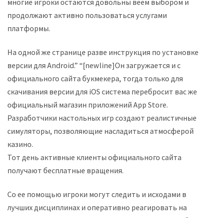
многие игроки остаются довольны веем выбором и
продолжают активно пользоваться услугами
платформы.
На одной же странице разве инструкция по установке
версии для Android.” “[newline]Он загружается и с
официального сайта букмекера, тогда только для
скачивания версии для iOS система перебросит вас же
официальный магазин приложений App Store.
Разработчики настольных игр создают реалистичные
симуляторы, позволяющие насладиться атмосферой
казино.
Тот день активные клиенты официального сайта
получают бесплатные вращения.
Со ее помощью игроки могут следить и исходами в
лучших дисциплинах и оперативно реагировать на