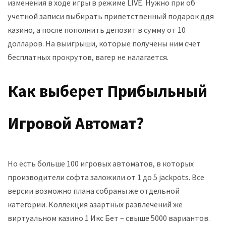
изменения в ходе игры в режиме LIVE. Нужно при об
учетной записи выбирать приветственный подарок ддя
казино, а после пополнить депозит в сумму от 10
долларов. На выигрыши, которые получены ним счет
бесплатных прокрутов, вагер не налагается.
Как выберет Прибыльный
Игровой Автомат?
Но есть больше 100 игровых автоматов, в которых
производители софта заложили от 1 до 5 jackpots. Все
версии возможно плана собраны же отдельной
категории. Коллекция азартных развлечений же
виртуальном казино 1 Икс Бет – свыше 5000 вариантов.