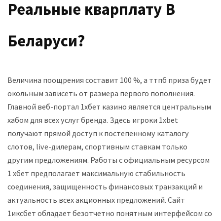
Реальные кварплату В
Беларуси?
Величина поощрения составит 100 %, а ттпб приза будет
окольным зависеть от размера первого пополнения.
Главной веб-портал 1хбет казино является центральным
хабом для всех услуг бренда. Здесь игроки 1xbet
получают прямой доступ к постепенному каталогу
слотов, live-дилерам, спортивным ставкам только
другим предложениям. Работы с официальным ресурсом
1 хбет предполагает максимальную стабильность
соединения, защищенность финансовых транзакций и
актуальность всех акционных предложений. Сайт
1иксбет обладает безотчетно понятным интерфейсом со