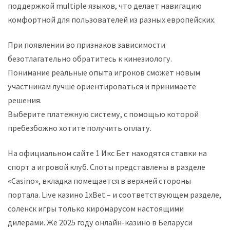
поддержкой multiple языков, что делает навигацию
комфортной для пользователей из разных европейских.
При появлении во признаков зависимости
безотлагательно обратитесь к кинезиологу.
Понимание реальные опыта игроков сможет новым
участникам лучше ориентироваться и принимаете
решения.
Выберите платежную систему, с помощью которой
пребезбожно хотите получить оплату.
На официальном сайте 1 Икс Бет находятся ставки на
спорт а игровой клуб. Слоты представлены в разделе
«Casino», вкладка помещается в верхней стороны
портала. Live казино 1xBet – и соответствующем разделе,
соленск игры только киромарусом настоящими
дилерами. Же 2025 году онлайн-казино в Беларуси