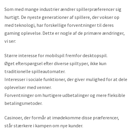
Som med mange industrier ændrer spillerpræferencer sig
hurtigt. De nyeste generationer af spillere, der vokser op
med teknologi, har forskellige forventninger til deres
gaming oplevelse. Dette er nogle af de primære ændringer,
vi ser:
Større interesse for mobilspil fremfor desktopspil.
Øget efterspørgsel efter diverse spiltyper, ikke kun
traditionelle spilleautomater.
Interesser i sociale funktioner, der giver mulighed for at dele
oplevelser med venner.
Forventninger om hurtigere udbetalinger og mere fleksible
betalingsmetoder.
Casinoer, der formår at imødekomme disse præferencer,
står stærkere i kampen om nye kunder.