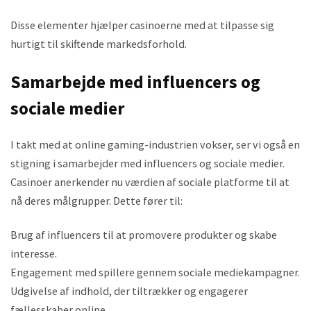
Disse elementer hjælper casinoerne med at tilpasse sig
hurtigt til skiftende markedsforhold.
Samarbejde med influencers og
sociale medier
I takt med at online gaming-industrien vokser, ser vi også en
stigning i samarbejder med influencers og sociale medier.
Casinoer anerkender nu værdien af sociale platforme til at
nå deres målgrupper. Dette fører til:
Brug af influencers til at promovere produkter og skabe
interesse.
Engagement med spillere gennem sociale mediekampagner.
Udgivelse af indhold, der tiltrækker og engagerer
fællesskaber online.