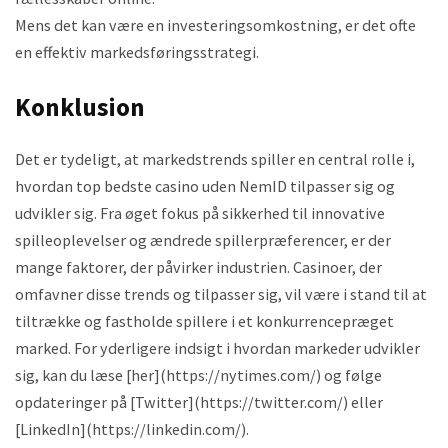
Mens det kan være en investeringsomkostning, er det ofte
en effektiv markedsføringsstrategi.
Konklusion
Det er tydeligt, at markedstrends spiller en central rolle i,
hvordan top bedste casino uden NemID tilpasser sig og
udvikler sig. Fra øget fokus på sikkerhed til innovative
spilleoplevelser og ændrede spillerpræferencer, er der
mange faktorer, der påvirker industrien. Casinoer, der
omfavner disse trends og tilpasser sig, vil være i stand til at
tiltrække og fastholde spillere i et konkurrencepræget
marked. For yderligere indsigt i hvordan markeder udvikler
sig, kan du læse [her](https://nytimes.com/) og følge
opdateringer på [Twitter](https://twitter.com/) eller
[LinkedIn](https://linkedin.com/).