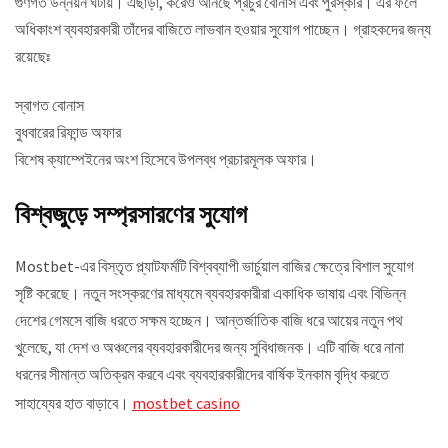
গুণগত উন্নয়ন ঘটায়। এছাড়া, করেও আনছে প্রচুর বোনাস এবং পুরস্কার। এর ফলে
অধিকাংশ ব্যবহারকারী তাঁদের বাজিতে লাভবান হওয়ার সুযোগ পাচ্ছেন। গ্রাহকদের জন্য
রয়েছেঃ
স্বাগত বোনাস
বুধবারের রিফান্ড অফার
বিশেষ ক্যাম্পেইনের অংশ হিসেবে উপলব্ধ প্রচারমূলক অফার।
বিশ্বজুড়ে সম্প্রসারণের সুযোগ
Mostbet-এর বিস্তৃত প্ল্যাটফর্মটি বিশ্বব্যাপী ভার্চুয়াল বাজির ক্ষেত্রে বিশাল সুযোগ
সৃষ্টি করেছে। নতুন সংস্করণের মাধ্যমে ব্যবহারকারীরা একাধিক ভাষায় এবং বিভিন্ন
দেশের গেমসে বাজি ধরতে সক্ষম হচ্ছেন। আন্তর্জাতিক বাজি ধরে আয়ের নতুন পথ
খুলেছে, যা দেশ ও অঞ্চলের ব্যবহারকারীদের জন্য সুবিধাজনক। এটি বাজি ধরে নানা
ধরনের সীমান্ত অতিক্রম করবে এবং ব্যবহারকারীদের বার্ষিক ইনকাম বৃদ্ধি করতে
সাহায্যের হাত বাড়াবে।
mostbet casino