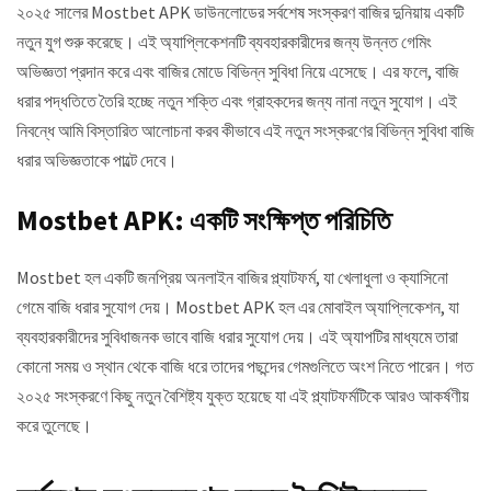
২০২৫ সালের Mostbet APK ডাউনলোডের সর্বশেষ সংস্করণ বাজির দুনিয়ায় একটি
নতুন যুগ শুরু করেছে। এই অ্যাপ্লিকেশনটি ব্যবহারকারীদের জন্য উন্নত গেমিং
অভিজ্ঞতা প্রদান করে এবং বাজির মোডে বিভিন্ন সুবিধা নিয়ে এসেছে। এর ফলে, বাজি
ধরার পদ্ধতিতে তৈরি হচ্ছে নতুন শক্তি এবং গ্রাহকদের জন্য নানা নতুন সুযোগ। এই
নিবন্ধে আমি বিস্তারিত আলোচনা করব কীভাবে এই নতুন সংস্করণের বিভিন্ন সুবিধা বাজি
ধরার অভিজ্ঞতাকে পাল্টে দেবে।
Mostbet APK: একটি সংক্ষিপ্ত পরিচিতি
Mostbet হল একটি জনপ্রিয় অনলাইন বাজির প্ল্যাটফর্ম, যা খেলাধুলা ও ক্যাসিনো
গেমে বাজি ধরার সুযোগ দেয়। Mostbet APK হল এর মোবাইল অ্যাপ্লিকেশন, যা
ব্যবহারকারীদের সুবিধাজনক ভাবে বাজি ধরার সুযোগ দেয়। এই অ্যাপটির মাধ্যমে তারা
কোনো সময় ও স্থান থেকে বাজি ধরে তাদের পছন্দের গেমগুলিতে অংশ নিতে পারেন। গত
২০২৫ সংস্করণে কিছু নতুন বৈশিষ্ট্য যুক্ত হয়েছে যা এই প্ল্যাটফর্মটিকে আরও আকর্ষণীয়
করে তুলেছে।