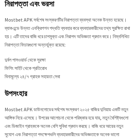
নিরাপত্তা এবং ভরসা
Mostbet APK সর্বশেষ সংস্করণটির নিরাপত্তা ব্যবস্থা অনেক উন্নত হয়েছে।
ব্যাকএন্ডে উন্নত এনক্রিপশন পদ্ধতি ব্যবহার করে ব্যবহারকারীদের তথ্য সুরক্ষিত রাখা
হয়। এটি তাদের বাজি ধরে চাপমুক্ত এবং নিরাপদ অভিজ্ঞতা প্রদান করে। নিম্নলিখিত
নিরাপত্তা ফিচারগুলো অন্তর্ভুক্ত রয়েছে:
দুর্বল পাসওয়ার্ড থেকে সুরক্ষা
ফিশিং সাইট থেকে প্রতিরোধ
বিনামূল্যে ২৪/৭ গ্রাহক সহায়তা সেবা
উপসংহার
Mostbet APK ডাউনলোডের সর্বশেষ সংস্করণ ২০২৫ বাজির দুনিয়ায় একটি নতুন
আঙ্গিক নিয়ে এসেছে। উপরের আলোচনা থেকে পরিষ্কার হয়ে যায়, নতুন বৈশিষ্ট্যগুলো
এবং ডিজাইন গ্রাহককে অনেক বেশি সুবিধা প্রদান করছে। বাজি ধরে আয়ের নতুন
সুযোগ এবং নিরাপত্তা পদক্ষেপগুলি ব্যবহারকারীদের অভিজ্ঞতাকে অনেক ভালো