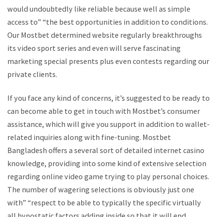
would undoubtedly like reliable because well as simple
access to” “the best opportunities in addition to conditions.
Our Mostbet determined website regularly breakthroughs
its video sport series and even will serve fascinating
marketing special presents plus even contests regarding our
private clients.
If you face any kind of concerns, it’s suggested to be ready to
can become able to get in touch with Mostbet’s consumer
assistance, which will give you support in addition to wallet-
related inquiries along with fine-tuning. Mostbet
Bangladesh offers a several sort of detailed internet casino
knowledge, providing into some kind of extensive selection
regarding online video game trying to play personal choices.
The number of wagering selections is obviously just one
with” “respect to be able to typically the specific virtually
all hypostatic factors adding inside so that it will end