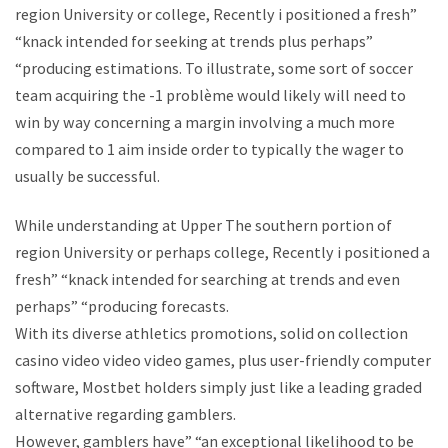
region University or college, Recently i positioned a fresh”
“knack intended for seeking at trends plus perhaps”
“producing estimations. To illustrate, some sort of soccer
team acquiring the -1 problème would likely will need to
win by way concerning a margin involving a much more
compared to 1 aim inside order to typically the wager to
usually be successful.
While understanding at Upper The southern portion of
region University or perhaps college, Recently i positioned a
fresh” “knack intended for searching at trends and even
perhaps” “producing forecasts.
With its diverse athletics promotions, solid on collection
casino video video video games, plus user-friendly computer
software, Mostbet holders simply just like a leading graded
alternative regarding gamblers.
However, gamblers have” “an exceptional likelihood to be