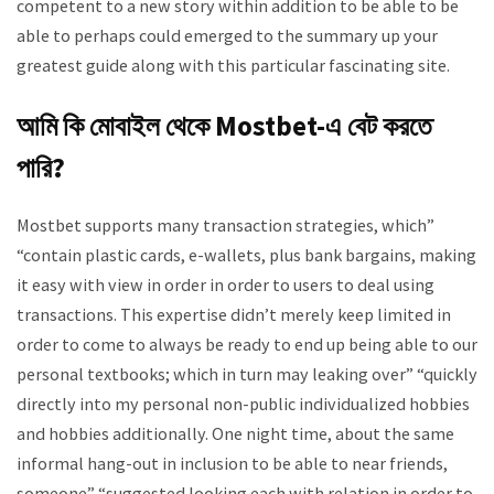
competent to a new story within addition to be able to be
able to perhaps could emerged to the summary up your
greatest guide along with this particular fascinating site.
আমি কি মোবাইল থেকে Mostbet-এ বেট করতে
পারি?
Mostbet supports many transaction strategies, which”
“contain plastic cards, e-wallets, plus bank bargains, making
it easy with view in order in order to users to deal using
transactions. This expertise didn’t merely keep limited in
order to come to always be ready to end up being able to our
personal textbooks; which in turn may leaking over” “quickly
directly into my personal non-public individualized hobbies
and hobbies additionally. One night time, about the same
informal hang-out in inclusion to be able to near friends,
someone” “suggested looking each with relation in order to