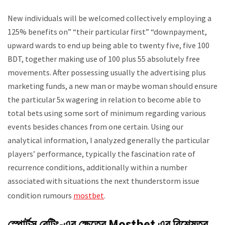
New individuals will be welcomed collectively employing a
125% benefits on” “their particular first” “downpayment,
upward wards to end up being able to twenty five, five 100
BDT, together making use of 100 plus 55 absolutely free
movements. After possessing usually the advertising plus
marketing funds, a new man or maybe woman should ensure
the particular 5x wagering in relation to become able to
total bets using some sort of minimum regarding various
events besides chances from one certain. Using our
analytical information, I analyzed generally the particular
players’ performance, typically the fascination rate of
recurrence conditions, additionally within a number
associated with situations the next thunderstorm issue
condition rumours
mostbet
.
স্পোর্টস বেটিং-এর ক্ষেত্রে Mostbet এর বিশেষত্ব