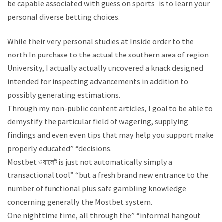
be capable associated with guess on sports is to learn your
personal diverse betting choices.
While their very personal studies at Inside order to the
north In purchase to the actual the southern area of region
University, I actually actually uncovered a knack designed
intended for inspecting advancements in addition to
possibly generating estimations.
Through my non-public content articles, I goal to be able to
demystify the particular field of wagering, supplying
findings and even even tips that may help you support make
properly educated” “decisions.
Mostbet ওয়ালেট is just not automatically simply a
transactional tool” “but a fresh brand new entrance to the
number of functional plus safe gambling knowledge
concerning generally the Mostbet system.
One nighttime time, all through the” “informal hangout