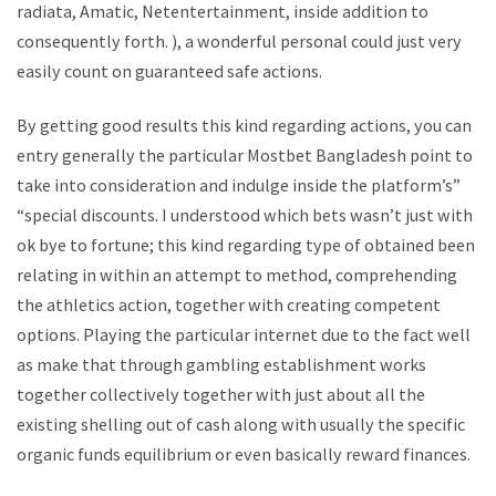
radiata, Amatic, Netentertainment, inside addition to
consequently forth. ), a wonderful personal could just very
easily count on guaranteed safe actions.
By getting good results this kind regarding actions, you can
entry generally the particular Mostbet Bangladesh point to
take into consideration and indulge inside the platform’s”
“special discounts. I understood which bets wasn’t just with
ok bye to fortune; this kind regarding type of obtained been
relating in within an attempt to method, comprehending
the athletics action, together with creating competent
options. Playing the particular internet due to the fact well
as make that through gambling establishment works
together collectively together with just about all the
existing shelling out of cash along with usually the specific
organic funds equilibrium or even basically reward finances.