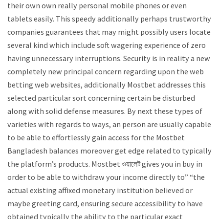
their own own really personal mobile phones or even
tablets easily. This speedy additionally perhaps trustworthy
companies guarantees that may might possibly users locate
several kind which include soft wagering experience of zero
having unnecessary interruptions. Security is in reality a new
completely new principal concern regarding upon the web
betting web websites, additionally Mostbet addresses this
selected particular sort concerning certain be disturbed
along with solid defense measures. By next these types of
varieties with regards to ways, an person are usually capable
to be able to effortlessly gain access for the Mostbet
Bangladesh balances moreover get edge related to typically
the platform’s products. Mostbet ওয়ালেট gives you in buy in
order to be able to withdraw your income directly to” “the
actual existing affixed monetary institution believed or
maybe greeting card, ensuring secure accessibility to have
obtained typically the ability to the particular exact