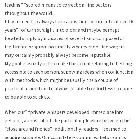
leading” “scored means to correct on-line bettors
throughout the world.
Players need to always be in a position to turn into above 16
years” “of turn straight into older and maybe perhaps
located simply by indicates of several kind composed of
legitimate program accurately wherever on-line wagers
may certainly probably always become reputable.
My goal is usually aid to make the actual relating to betting
accessible to each person, supplying ideas when conjunction
with methods which might be usually the a couple of
practical in addition to always be able to effortless to come
to be able to stick to.
When our” “private whispers developed immediate into
genuine, almost all of the particular pleasure between the”
“close around friends” “additionally readers” “seemed to
acquire palpable. Our completely commited help team is