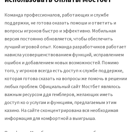
Команда профессионалов, работающих и службе
поддержки, не готова оказать помоши и ответить и
вопросы игроков быстро и эффективно. Мобильная
версия постоянно обновляется, чтобы обеспечить
лучший игровой опыт. Команда разработчиков работает
нависла усовершенствованием функций, исправлением
ошибок и добавлением новых возможностей. Помимо
того, у игроков всегда есть доступ к службе поддержке,
которая готова сказать на вопросы же помочь в решении
любых проблем. Официальный сайт Мостбет являлось
важным ресурсом ддя гемблеров, желающих иметь
доступ ко о услугам и функциям, предлагаемым этим
казино. На сайте сконцентрирована вся необходимая
информация для комфортной а выигрыша.