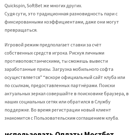
Quickspin, SoftBet же многих других.
Судя сути, это традиционная разновидность пари с
фиксированными коэффициентами, даже они могут
превращаться.
Игровой режим предполагает ставки за счёт
собственных средств игрока. Рискуя личными
противоповстанческими, ты сможешь вывести
заработанные призы. Загрузка мобильного софта
осуществляется” “вскоре официальный сайт клуба или
по ссылкам, предоставленных партнёрами. Поиски
актуальных зеркал совершайте в поисковике браузера, в
наших социальных сетях или обратился в Службу
поддержке. Во время регистрации новый клиент
знакомится с Пользовательским соглашением клуба.
использовать Оплаты Мостбет