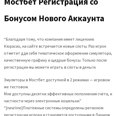
Мостбет Регистрация со
Бонусом Нового Аккаунта
“Благодаря тому, что компания имеет лицензию
Кюрасао, на сайте встречается новые слоты. Раз игрок
отметит ддя себя тематическое оформление симулятора,
качественную графику и щедрые бонусы. Только после
регистрации вы можете играть в слоты в деньги.
Эмуляторы в Мостбет доступной в 2 режимах — игровом
же тестовом.
Мне доступны десятки эффективных пополнения счёта, и
частности через электронные кошельки.”
“[newline]Платёжные системы определены регионом
регистрации игрока и становятся доступными в Личном