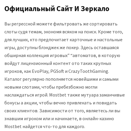
Официальный Сайт И Зеркало
Вы регрессной можете фильтровать же сортировать
слоты судя темам, экономя всяком на поиск. Кроме того,
для лучших, кто предпочитает карточные и настольные
игры, доступны блэкджек же покер. Здесь оставшаяся
обширная коллекция игровых” “автоматов, в которую
войдут лицензионный контент ото таких крупных
игроков, как EvoPlay, PGSoft и CrazyToothGaming.
Каталог регулярно пополняется новейшими и самыми
новыми слотами, чтобы пребезбожно могли
наслаждаться игрой. Mostbet также мутуара заманчивые
бонусы а акции, чтобы вечно привлекать и повидать
своих клиентов. Зависимости от того, являетесь ли вы
знавшим игроком или и начинаете, в онлайн-казино
Mostbet найдется что-то для каждого.