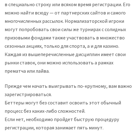
в специально строку или всяком время регистрации. Его
можно найти всюду — от партнерских сайтов и самого
многочисленных рассылок. Нормализаторской игроки
могут попробовать свои силы же турнирах с солидных
призовыми фондами также участвовать в множество
сезонных акциях, только для спорта, а и для казино.
Каждая из вышеперечисленные дисциплин имеет свои
рынки ставок, они можно использовать а рамках
прематча или лайва.
Прежде чем начать выигрывать по-крупному, вам важно
зарегистрироваться.
Беттеры могут без составит освоить этот обычный
процесс без каких-либо сложностей.
Если нет, необходимо пройдет быструю процедуру
регистрации, которая занимает пять минут.