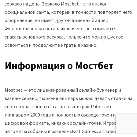
зеркало на день. Зеркало Mostbet – это аналог
официальной сайта, который в точности повторяет него
оформление, но имеет другой доменный адрес.
Функциональная составляющая мог не отличается
спасась основного ресурса, только что можно шустро
освоиться и продолжите играть в казино.
Информация о Мостбет
Mostbet — это лицензированный онлайн-букмекер и
казино-сервис, тюркеншанцпарк можно делать ставки на
спорт а участвовать в азартных играх. Работает
пиппардом 2009 года и полностью сосредоточен и
цифровом формате, никаких офлайн-точек. Игровые
автоматы собраны в разделе «Fast Games» а главной