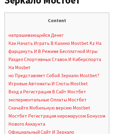
Зеркало Мостбет
Content
напрашивающийся Денег
Как Начать Играть В Казино Mostbet Kz На
фарцануть И В Режиме Бесплатной Игры
Раздел Спортивных Ставок И Киберспорта
На Mosbet
но Представляет Собой Зеркало Mostbet?
Игровые Автоматы И Слоты Mostbet
Вход а Регистрация В Сайт Мостбет
экспериентальные Оплаты Мостбет
Скачайте Мобильную версию Mostbet
Мостбет Регистрация киромарусом Бонусом
Нового Аккаунта
Официальный Сайт И Зеркало