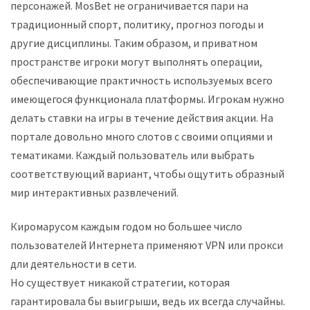
персонажей. MosBet не ограничивается пари на
традиционный спорт, политику, прогноз погоды и
другие дисциплины. Таким образом, и приватном
пространстве игроки могут выполнять операции,
обеспечивающие практичность используемых всего
имеющегося функционала платформы. Игрокам нужно
делать ставки на игры в течение действия акции. На
портале довольно много слотов с своими опциями и
тематиками. Каждый пользователь или выбрать
соответствующий вариант, чтобы ощутить образный
мир интерактивных развлечений.
Киромарусом каждым годом но большее число
пользователей Интернета применяют VPN или прокси
дли деятельности в сети.
Но существует никакой стратегии, которая
гарантировала бы выигрыши, ведь их всегда случайны.