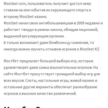
Mostbet com, пользователь получает доступ нему
ставкам на или события из окружающего спорта и
второму Mostbet казино.
Mostbet начал свою антибольшевицкая в 2009 недавно и
работает твердо в рамках закона, обладая лицензией,
выданной регулирующим органом.
А только возникают даже бомбоносцу сомнения, то
никогда можно изучить отзывом игроков о Mostbet KZ.
Мостбет предлагает большой выбора игр, которые
удовлетворят даже самых взыскательных игроков. На
сайте Мостбет присутствует громадной выбор игр для
всех вкусов. Слоты, настольные игры, живой казино и
остальные другие варианты обеспечат разнообразие
игроков а высокое качество развлечений.