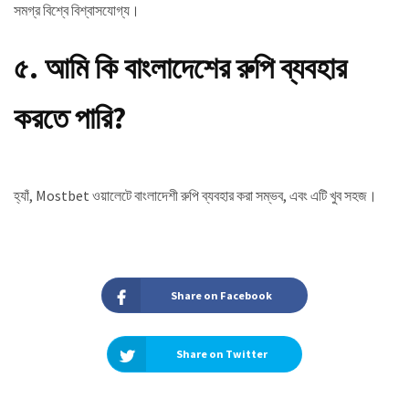
সমগ্র বিশ্বে বিশ্বাসযোগ্য।
৫. আমি কি বাংলাদেশের রুপি ব্যবহার
করতে পারি?
হ্যাঁ, Mostbet ওয়ালেটে বাংলাদেশী রুপি ব্যবহার করা সম্ভব, এবং এটি খুব সহজ।
Share on Facebook
Share on Twitter