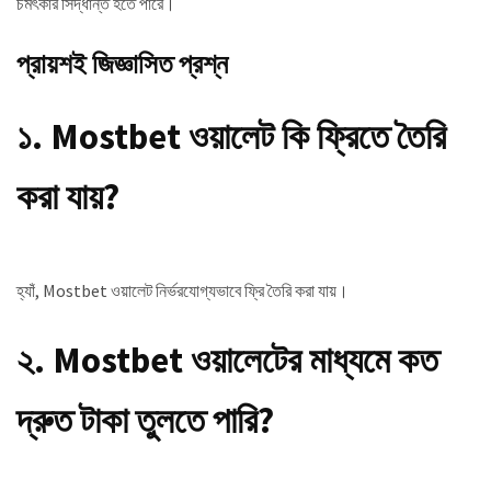
চমৎকার সিদ্ধান্ত হতে পারে।
প্রায়শই জিজ্ঞাসিত প্রশ্ন
১. Mostbet ওয়ালেট কি ফ্রিতে তৈরি
করা যায়?
হ্যাঁ, Mostbet ওয়ালেট নির্ভরযোগ্যভাবে ফ্রি তৈরি করা যায়।
২. Mostbet ওয়ালেটের মাধ্যমে কত
দ্রুত টাকা তুলতে পারি?