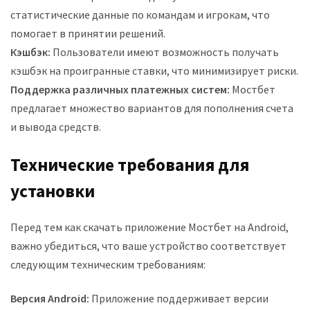
статистические данные по командам и игрокам, что
помогает в принятии решений.
Кэшбэк:
Пользователи имеют возможность получать
кэшбэк на проигранные ставки, что минимизирует риски.
Поддержка различных платежных систем:
Мостбет
предлагает множество вариантов для пополнения счета
и вывода средств.
Технические требования для
установки
Перед тем как скачать приложение Мостбет на Android,
важно убедиться, что ваше устройство соответствует
следующим техническим требованиям:
Версия Android:
Приложение поддерживает версии