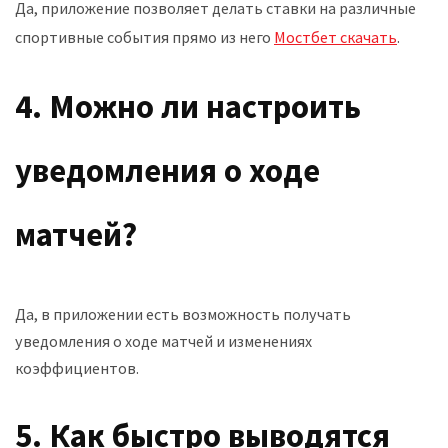
Да, приложение позволяет делать ставки на различные
спортивные события прямо из него
Мостбет скачать
.
4. Можно ли настроить
уведомления о ходе
матчей?
Да, в приложении есть возможность получать
уведомления о ходе матчей и изменениях
коэффициентов.
5. Как быстро выводятся