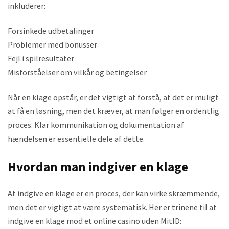
inkluderer:
Forsinkede udbetalinger
Problemer med bonusser
Fejl i spilresultater
Misforståelser om vilkår og betingelser
Når en klage opstår, er det vigtigt at forstå, at det er muligt
at få en løsning, men det kræver, at man følger en ordentlig
proces. Klar kommunikation og dokumentation af
hændelsen er essentielle dele af dette.
Hvordan man indgiver en klage
At indgive en klage er en proces, der kan virke skræmmende,
men det er vigtigt at være systematisk. Her er trinene til at
indgive en klage mod et online casino uden MitID: