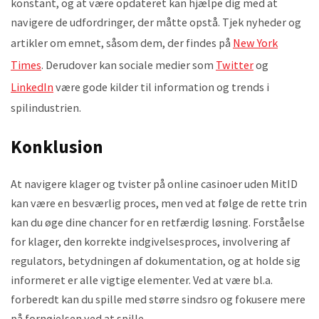
konstant, og at være opdateret kan hjælpe dig med at
navigere de udfordringer, der måtte opstå. Tjek nyheder og
artikler om emnet, såsom dem, der findes på
New York
Times
. Derudover kan sociale medier som
Twitter
og
LinkedIn
være gode kilder til information og trends i
spilindustrien.
Konklusion
At navigere klager og tvister på online casinoer uden MitID
kan være en besværlig proces, men ved at følge de rette trin
kan du øge dine chancer for en retfærdig løsning. Forståelse
for klager, den korrekte indgivelsesproces, involvering af
regulators, betydningen af dokumentation, og at holde sig
informeret er alle vigtige elementer. Ved at være bl.a.
forberedt kan du spille med større sindsro og fokusere mere
på fornøjelsen ved at spille.