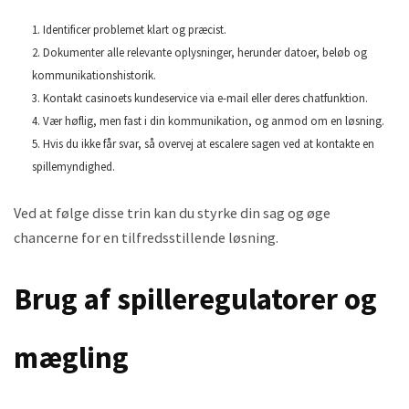
Identificer problemet klart og præcist.
Dokumenter alle relevante oplysninger, herunder datoer, beløb og
kommunikationshistorik.
Kontakt casinoets kundeservice via e-mail eller deres chatfunktion.
Vær høflig, men fast i din kommunikation, og anmod om en løsning.
Hvis du ikke får svar, så overvej at escalere sagen ved at kontakte en
spillemyndighed.
Ved at følge disse trin kan du styrke din sag og øge
chancerne for en tilfredsstillende løsning.
Brug af spilleregulatorer og
mægling