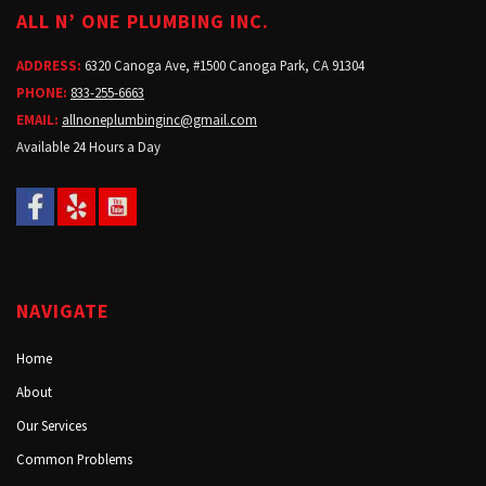
ALL N’ ONE PLUMBING INC.
ADDRESS:
6320 Canoga Ave, #1500 Canoga Park, CA 91304
PHONE:
833-255-6663
EMAIL:
allnoneplumbinginc@gmail.com
Available 24 Hours a Day
NAVIGATE
Home
About
Our Services
Common Problems