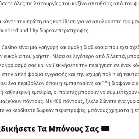
σετε όλες τις λειτουργίες του καζίνο απευθείας από τον 
ι κάντε την πρώτη σας κατάθεση για να απολαύσετε ένα μπ
hundred and fifty δωρεάν περιστροφές.
Casino είναι μια γρήγορη και ομαλή διαδικασία που έχει σχε
ν ευκολία του χρήστη. Μέσα σε λιγότερο από 5 λεπτά, μπορ
λογαριασμό σας και να ξεκινήσετε την περιήγηση σε έναν κ
η στην απλή φόρμα εγγραφής και την ισχυρή πολιτική ταυτο
ει ένα περιβάλλον όπου η εμπιστοσύνη και” “η διαφάνεια εί
κή καθημερινή εμπειρία, οι παίκτες μπορούν να συμμετέχουν
μαζεύουν πόντους. Με 400 πόντους, ξεκλειδώνετε ένα γύρι
τε να κερδίσετε δωρεάν περιστροφές, μπόνους χρήματα ή ε
δικήσετε Τα Μπόνους Σας 🎟️