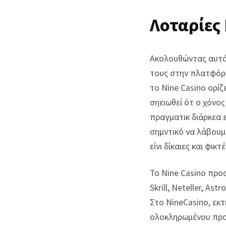
Λοταρίες
Ακολουθώντας αυτά 
τους στην πλατφόρμ
το Nine Casino ορίζ
σηειωθεί ότ ο χόνος
πραγματικ διάρκεα ε
σημντικό να λάβουμ
είνι δίκαιες και φικτ
Το Nine Casino προσ
Skrill, Neteller, As
Στο NineCasino, εκ
ολοκληρωμένου προ