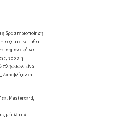
 τη δραστηριοποίησή
 Η εάχιστη κατάθεη
ναι σημαντικό να
ρες, τόσο η
ώ πληωμών. Είναι
, διασφλίζοντας τι
isa, Mastercard,
ους μέσω του