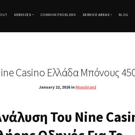
OUT
SERVICES
COMMON PROBLEMS
SERVICE AREAS
BLOG
Plumbing Repair and Replacement
Woodland Hills, CA
Drain Cleaning
Granada Hills, CA
Hydro Jetting
Drain Repair and Replacement
Northridge, CA
Sewer
Thousand Oaks, CA
Sewer Inspection
ine Casino Ελλάδα Μπόνους 450
New Construction Plumbing
Canoga Park, CA
Sewer Repair & Repla
Gas Line Repair
Agoura Hills, CA
Trenchless Sewer Repa
January 22, 2026 in
Monobrand
Leak Detection
Chatsworth, CA
Trenchless Sewer Rep
Water Line Repiping
Encino, CA
Trenchless Sewer Tec
Porter Ranch, CA
Ανάλυση Του Nine Casi
Reseda, CA
Simi Valley, CA