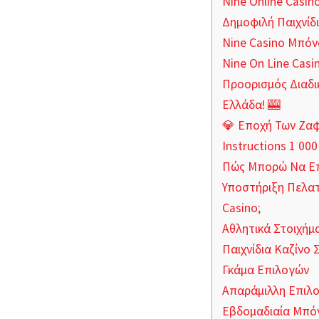
Nine Online Casi
Δημοφιλή Παιχνίδ
Nine Casino Μπόν
Nine On Line Casi
Προορισμός Διαδι
Ελλάδα! 🎰
💎 Εποχή Των Ζαφ
Instructions 1 00
Πώς Μπορώ Να Επ
Υποστήριξη Πελατ
Casino;
Αθλητικά Στοιχήμ
Παιχνίδια Καζίνο 
Γκάμα Επιλογών
Απαράμιλλη Επιλο
Εβδομαδιαία Μπ