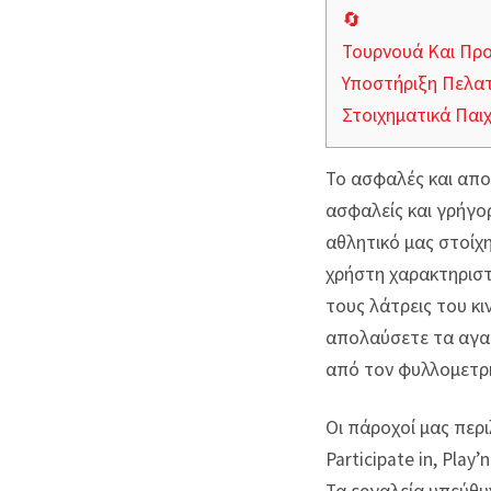
🔄
Τουρνουά Και Πρ
Υποστήριξη Πελα
Στοιχηματικά Παιχ
Το ασφαλές και απο
ασφαλείς και γρήγορ
αθλητικό μας στοίχ
χρήστη χαρακτηριστι
τους λάτρεις του κι
απολαύσετε τα αγαπ
από τον φυλλομετρη
Οι πάροχοί μας περ
Participate in, Play