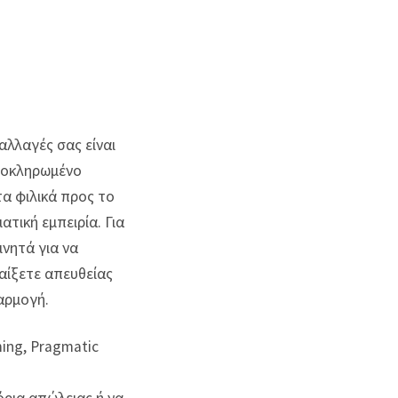
αλλαγές σας είναι
ολοκληρωμένο
τα φιλικά προς το
τική εμπειρία. Για
ινητά για να
αίξετε απευθείας
αρμογή.
ing, Pragmatic