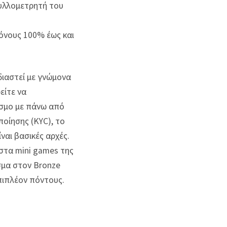
φυλλομετρητή του
όνους 100% έως και
διαστεί με γνώμονα
είτε να
όσμο με πάνω από
ποίησης (KYC), το
ναι βασικές αρχές.
 στα mini games της
σμα στον Bronze
πιπλέον πόντους.