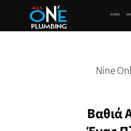
HOME
AB
Nine Onl
Βαθιά 