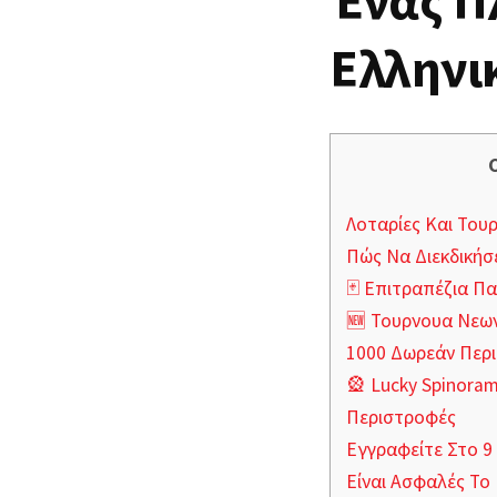
Ένας Π
Ελληνι
Λοταρίες Και Του
Πώς Να Διεκδικήσ
🃏 Επιτραπέζια Πα
🆕 Τουρνουα Νεων
1000 Δωρεάν Περ
🎡 Lucky Spinoram
Περιστροφές
Εγγραφείτε Στο 9 
Είναι Ασφαλές Το 