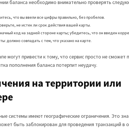
ении баланса необходимо внимательно проверять следу
итесь, что вы ввели все цифры правильно, без пробелов.
оверьте, не истек ли срок действия вашей карты.
значный код на задней стороне карты; убедитесь, что он введен корре
ты: должно совпадать с тем, что указано на карте.
пе могут привести к тому, что сервис просто не сможет 
ытка пополнения баланса потерпит неудачу.
ичения на территории или
ере
ые системы имеют географические ограничения. Это зна
 может быть заблокирован для проведения транзакций в 