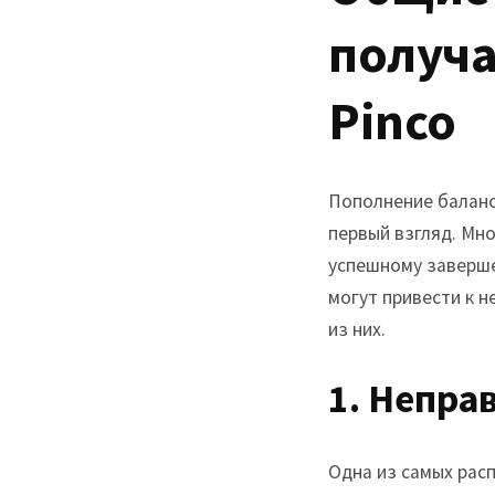
получа
Pinco
Пополнение баланса
первый взгляд. Мн
успешному заверше
могут привести к 
из них.
1. Непра
Одна из самых рас