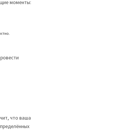
ющие моменты:
ктно.
провести
чит, что ваша
определённых