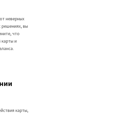
от неверных
х решениях, вы
ните, что
 карты и
аланса.
ении
ействия карты,