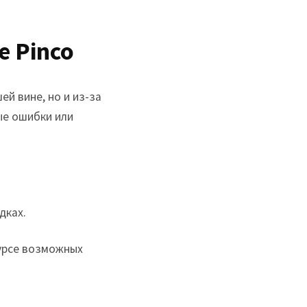
е Pinco
й вине, но и из-за
ые ошибки или
дках.
урсе возможных