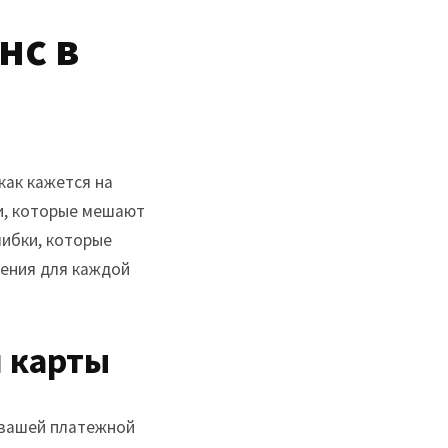
нс в
как кажется на
и, которые мешают
ибки, которые
шения для каждой
 карты
 вашей платежной