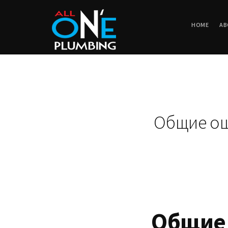
HOME
AB
Общие ош
Общие 