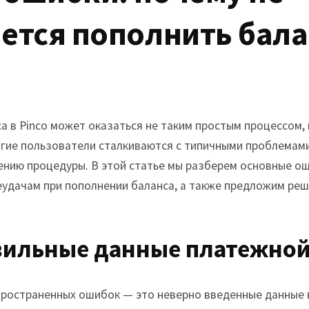
Tarzana, CA
ется пополнить бала
Warner Center, CA
West Hills, CA
Westlake Village, CA
 в Pinco может оказаться не таким простым процессом, 
огие пользователи сталкиваются с типичными проблемам
нию процедуры. В этой статье мы разберем основные ош
неудачам при пополнении баланса, а также предложим ре
вильные данные платежной
пространенных ошибок — это неверно введенные данные