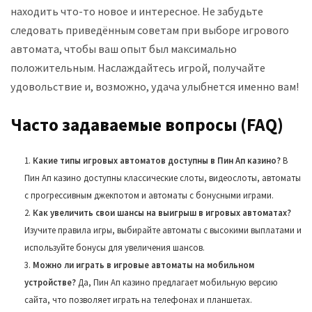
находить что-то новое и интересное. Не забудьте
следовать приведённым советам при выборе игрового
автомата, чтобы ваш опыт был максимально
положительным. Наслаждайтесь игрой, получайте
удовольствие и, возможно, удача улыбнется именно вам!
Часто задаваемые вопросы (FAQ)
Какие типы игровых автоматов доступны в Пин Ап казино?
В
Пин Ап казино доступны классические слоты, видеослоты, автоматы
с прогрессивным джекпотом и автоматы с бонусными играми.
Как увеличить свои шансы на выигрыш в игровых автоматах?
Изучите правила игры, выбирайте автоматы с высокими выплатами и
используйте бонусы для увеличения шансов.
Можно ли играть в игровые автоматы на мобильном
устройстве?
Да, Пин Ап казино предлагает мобильную версию
сайта, что позволяет играть на телефонах и планшетах.