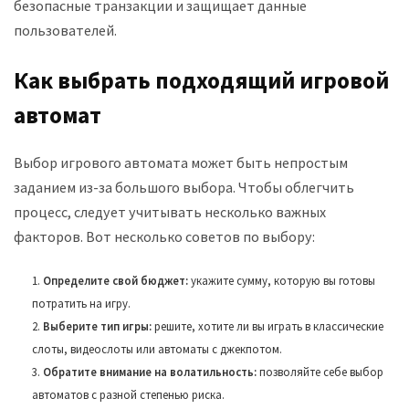
безопасные транзакции и защищает данные
пользователей.
Как выбрать подходящий игровой
автомат
Выбор игрового автомата может быть непростым
заданием из-за большого выбора. Чтобы облегчить
процесс, следует учитывать несколько важных
факторов. Вот несколько советов по выбору:
Определите свой бюджет:
укажите сумму, которую вы готовы
потратить на игру.
Выберите тип игры:
решите, хотите ли вы играть в классические
слоты, видеослоты или автоматы с джекпотом.
Обратите внимание на волатильность:
позволяйте себе выбор
автоматов с разной степенью риска.