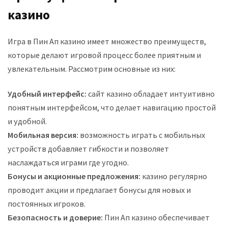
казино
Игра в Пин Ап казино имеет множество преимуществ,
которые делают игровой процесс более приятным и
увлекательным. Рассмотрим основные из них:
Удобный интерфейс:
сайт казино обладает интуитивно
понятным интерфейсом, что делает навигацию простой
и удобной.
Мобильная версия:
возможность играть с мобильных
устройств добавляет гибкости и позволяет
наслаждаться играми где угодно.
Бонусы и акционные предложения:
казино регулярно
проводит акции и предлагает бонусы для новых и
постоянных игроков.
Безопасность и доверие:
Пин Ап казино обеспечивает