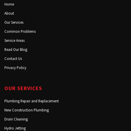
Home
About
Our Services
Common Problems
Service Areas
Read Our Blog
Contact Us
Privacy Policy
OUR SERVICES
Plumbing Repair and Replacement
New Construction Plumbing
Drain Cleaning
Hydro Jetting