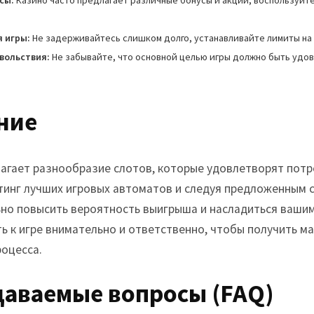
сы:
Казино часто предлагает различные бонусы и акции, воспользуйт
 игры:
Не задерживайтесь слишком долго, устанавливайте лимиты на 
вольствия:
Не забывайте, что основной целью игры должно быть удов
ние
лагает разнообразие слотов, которые удовлетворят пот
йтинг лучших игровых автоматов и следуя предложенным 
но повысить вероятность выигрыша и насладиться вашим
ь к игре внимательно и ответственно, чтобы получить м
роцесса.
даваемые вопросы (FAQ)