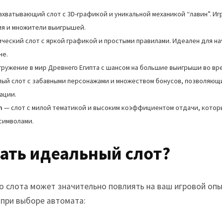
ахватывающий слот с 3D-графикой и уникальной механикой “лавин”. Иг
я и множители выигрышей.
ческий слот с яркой графикой и простыми правилами. Идеален для н
че.
ружение в мир Древнего Египта с шансом на большие выигрыши во вре
ый слот с забавными персонажами и множеством бонусов, позволяющ
ации.
m
— слот с милой тематикой и высоким коэффициентом отдачи, котор
символами.
ать идеальный слот?
 слота может значительно повлиять на ваш игровой опы
при выборе автомата: