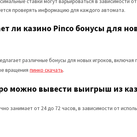
симальные ставки могут варьироваться в зависимости от
ется проверять информацию для каждого автомата.
ает ли казино Pinco бонусы для но
редлагает различные бонусы для новых игроков, включая
ые вращения
пинко скачать
.
тро можно вывести выигрыш из каз
чно занимает от 24 до 72 часов, в зависимости от испол