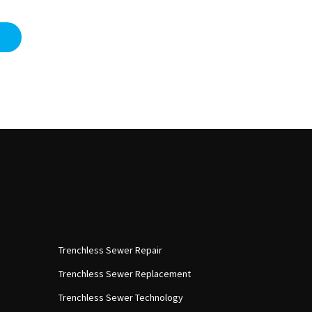
Trenchless Sewer Repair
Trenchless Sewer Replacement
Trenchless Sewer Technology