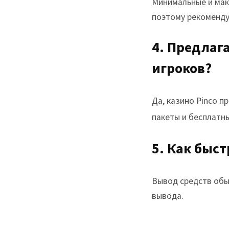
Минимальные и мак
поэтому рекоменду
4. Предлаг
игроков?
Да, казино Pinco п
пакеты и бесплатн
5. Как быс
Вывод средств обы
вывода.