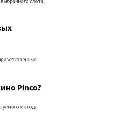
 выбранного слота,
вых
 приветственные
ино Pinco?
ьзуемого метода