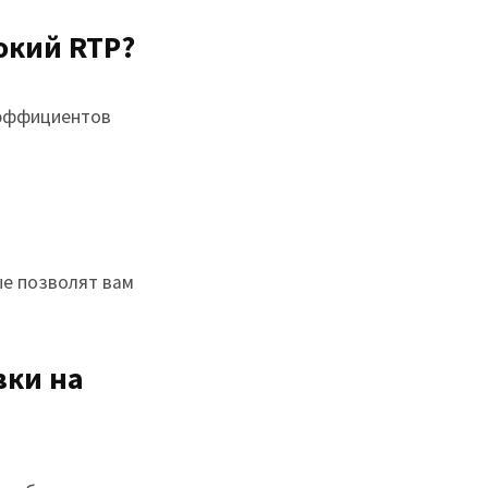
сокий RTP?
оэффициентов
ые позволят вам
вки на