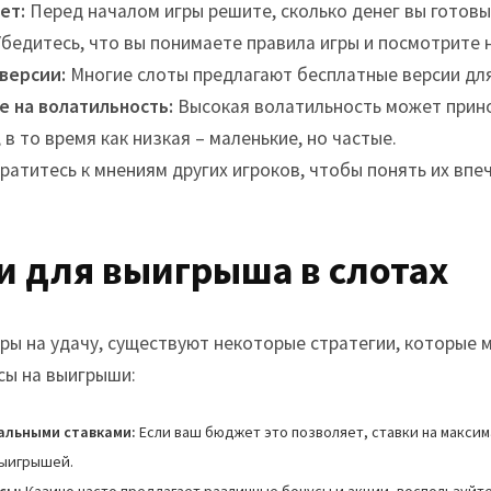
ет:
Перед началом игры решите, сколько денег вы готовы
бедитесь, что вы понимаете правила игры и посмотрите 
версии:
Многие слоты предлагают бесплатные версии для
 на волатильность:
Высокая волатильность может прин
 в то время как низкая – маленькие, но частые.
атитесь к мнениям других игроков, чтобы понять их впе
и для выигрыша в слотах
гры на удачу, существуют некоторые стратегии, которые 
сы на выигрыши:
альными ставками:
Если ваш бюджет это позволяет, ставки на максим
выигрышей.