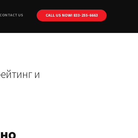
CONTACT US
CALL US NOW! 833-255-6663
Plumbing
Drain Cleaning
Plumbing
Sewer Repair
Drain Cleaning
Plumbing
Sewer Repair
Drain Cleaning
Plumbing
рейтинг и
cement
Sewer Repair
Drain Cleaning
ir
Sewer Repair
lacement
hnology
ино