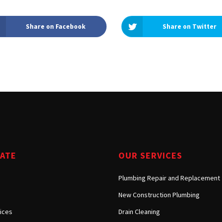
Share on Facebook
Share on Twitter
GATE
OUR SERVICES
Plumbing Repair and Replacement
New Construction Plumbing
ices
Drain Cleaning