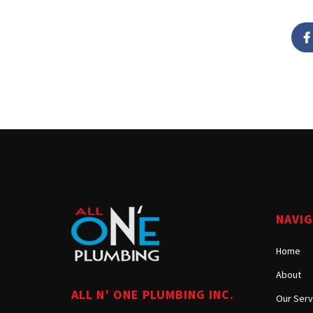
NAVI
Home
About
ALL N’ ONE PLUMBING INC.
Our Serv