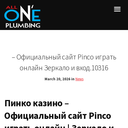
– Официальный сайт Pinco играть
онлайн Зеркало и вход.10316
March 20, 2026 in
News
Пинко казино –
Официальный сайт Pinco