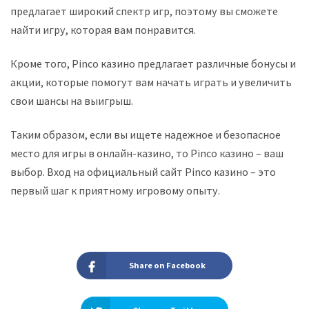
предлагает широкий спектр игр, поэтому вы сможете
найти игру, которая вам понравится.
Кроме того, Pinco казино предлагает различные бонусы и
акции, которые помогут вам начать играть и увеличить
свои шансы на выигрыш.
Таким образом, если вы ищете надежное и безопасное
место для игры в онлайн-казино, то Pinco казино – ваш
выбор. Вход на официальный сайт Pinco казино – это
первый шаг к приятному игровому опыту.
Share on Facebook