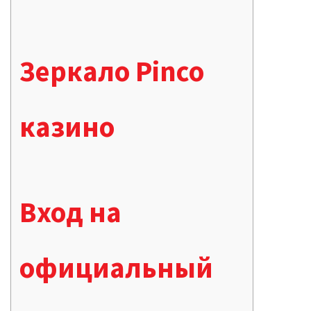
Зеркало Pinco
казино
Вход на
официальный