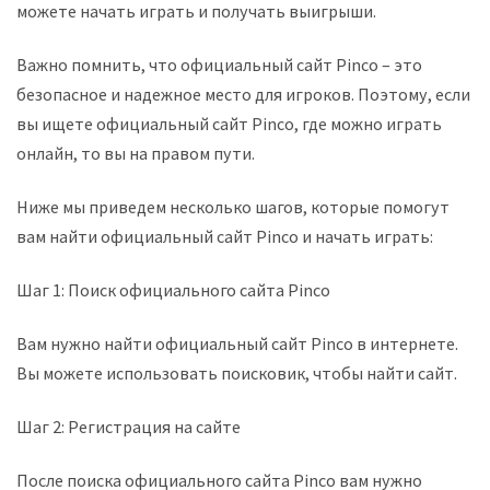
можете начать играть и получать выигрыши.
Важно помнить, что официальный сайт Pinco – это
безопасное и надежное место для игроков. Поэтому, если
вы ищете официальный сайт Pinco, где можно играть
онлайн, то вы на правом пути.
Ниже мы приведем несколько шагов, которые помогут
вам найти официальный сайт Pinco и начать играть:
Шаг 1: Поиск официального сайта Pinco
Вам нужно найти официальный сайт Pinco в интернете.
Вы можете использовать поисковик, чтобы найти сайт.
Шаг 2: Регистрация на сайте
После поиска официального сайта Pinco вам нужно