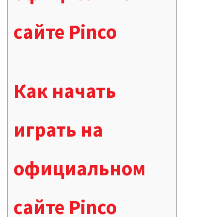
сайте Pinco
Как начать
играть на
официальном
сайте Pinco