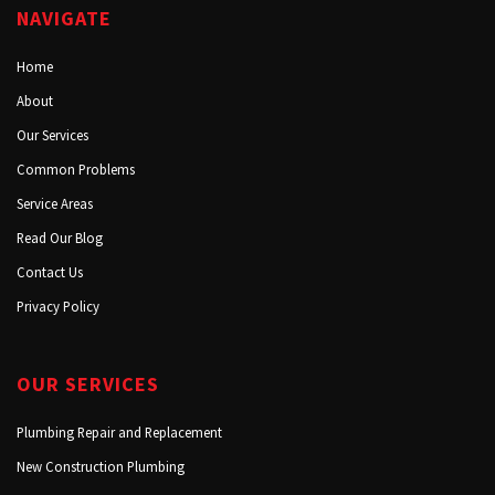
NAVIGATE
Home
About
Our Services
Common Problems
Service Areas
Read Our Blog
Contact Us
Privacy Policy
OUR SERVICES
Plumbing Repair and Replacement
New Construction Plumbing