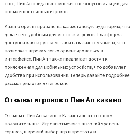
того, Пин Ап предлагает множество бонусов и акций для
новых и постоянных игроков.
Казино ориентировано на казахстанскую аудиторию, что
делает его удобным для местных игроков. Платформа
доступна как на русском, так и на казахском языках, что
позволяет игрокам легко ориентироваться в
интерфейсе. Пин Ап также предлагает доступ к
приложениям для мобильных устройств, что добавляет
удобства при использовании. Теперь давайте подробнее
рассмотрим отзывы игроков.
Отзывы игроков о Пин Ап казино
Отзывы о Пин Ап казино в Казахстане в основном
положительные. Игроки отмечают высокий уровень
сервиса, широкий выбор игр и простоту в