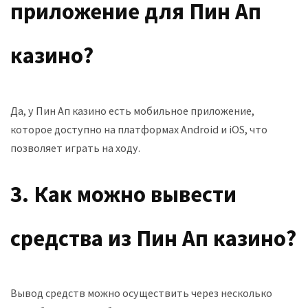
приложение для Пин Ап
казино?
Да, у Пин Ап казино есть мобильное приложение,
которое доступно на платформах Android и iOS, что
позволяет играть на ходу.
3. Как можно вывести
средства из Пин Ап казино?
Вывод средств можно осуществить через несколько