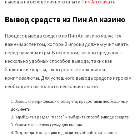
выводы на основе личного опыта
Пин Ап скачать
.
Вывод средств из Пин Ап казино
Процесс вывода средств из Пин Ап казино является
важным аспектом, который игроки должны учитывать
перед началом игры. В основном, казино предлагает
несколько удобных способов вывода, таких как
банковские карты, электронные кошельки и
криптовалюты. Для успешного вывода средств игрокам
необходимо выполнить несколько шагов:
Завершите верификацию аккаунта, предоставив необходимые
документы.
Перейдите в раздел “Касса” и выберите способ вывода средств.
Укажите желаемую сумму для вывода.
Подтвердите операцию и дождитесь обработки запроса.