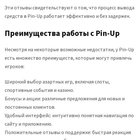
Эти отзывы свидетельствуют о том, что процесс вывода
средств в Pin-Up работает эффективно и без задержек.
Преимущества работы с Pin-Up
Несмотря на некоторые возможные недостатки, у Pin-Up
есть множество преимуществ, которые могут привлечь
игроков:
Широкий выбор азартных игр, включая слоты,
спортивные события и казино.
Бонусы и акции: различные предложения для новых и
постоянных клиентов.
Удобный интерфейс: интуитивно понятная навигация по
сайту и приложению.
Положительные отзывы о поддержке: быстрая реакция