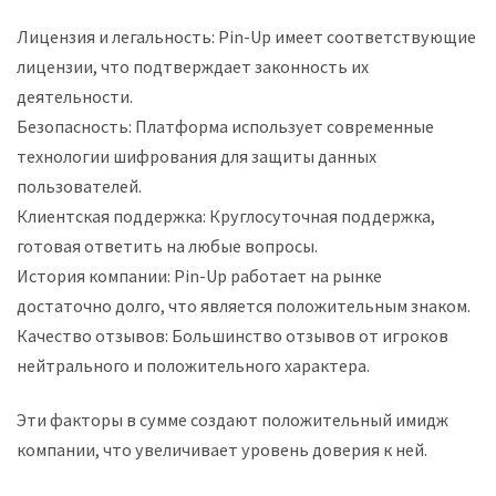
Лицензия и легальность: Pin-Up имеет соответствующие
лицензии, что подтверждает законность их
деятельности.
Безопасность: Платформа использует современные
технологии шифрования для защиты данных
пользователей.
Клиентская поддержка: Круглосуточная поддержка,
готовая ответить на любые вопросы.
История компании: Pin-Up работает на рынке
достаточно долго, что является положительным знаком.
Качество отзывов: Большинство отзывов от игроков
нейтрального и положительного характера.
Эти факторы в сумме создают положительный имидж
компании, что увеличивает уровень доверия к ней.