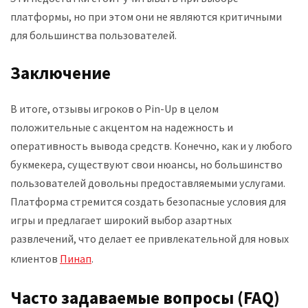
платформы, но при этом они не являются критичными
для большинства пользователей.
Заключение
В итоге, отзывы игроков о Pin-Up в целом
положительные с акцентом на надежность и
оперативность вывода средств. Конечно, как и у любого
букмекера, существуют свои нюансы, но большинство
пользователей довольны предоставляемыми услугами.
Платформа стремится создать безопасные условия для
игры и предлагает широкий выбор азартных
развлечений, что делает ее привлекательной для новых
клиентов
Пинап
.
Часто задаваемые вопросы (FAQ)