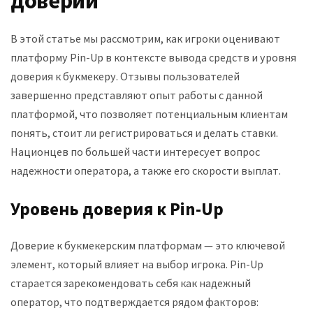
доверии
В этой статье мы рассмотрим, как игроки оценивают
платформу Pin-Up в контексте вывода средств и уровня
доверия к букмекеру. Отзывы пользователей
завершенно представляют опыт работы с данной
платформой, что позволяет потенциальным клиентам
понять, стоит ли регистрироваться и делать ставки.
Национцев по большей части интересует вопрос
надежности оператора, а также его скорости выплат.
Уровень доверия к Pin-Up
Доверие к букмекерским платформам — это ключевой
элемент, который влияет на выбор игрока. Pin-Up
старается зарекомендовать себя как надежный
оператор, что подтверждается рядом факторов: