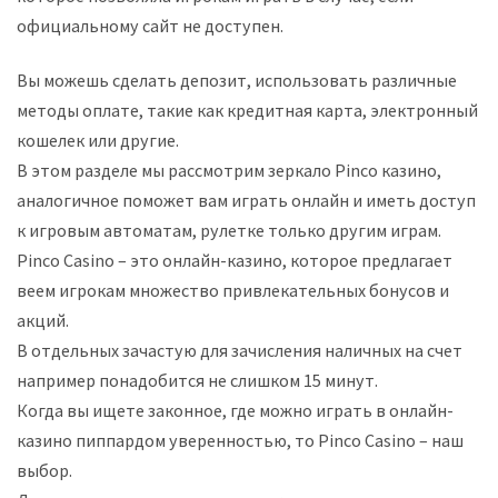
официальному сайт не доступен.
Вы можешь сделать депозит, использовать различные
методы оплате, такие как кредитная карта, электронный
кошелек или другие.
В этом разделе мы рассмотрим зеркало Pinco казино,
аналогичное поможет вам играть онлайн и иметь доступ
к игровым автоматам, рулетке только другим играм.
Pinco Casino – это онлайн-казино, которое предлагает
веем игрокам множество привлекательных бонусов и
акций.
В отдельных зачастую для зачисления наличных на счет
например понадобится не слишком 15 минут.
Когда вы ищете законное, где можно играть в онлайн-
казино пиппардом уверенностью, то Pinco Casino – наш
выбор.