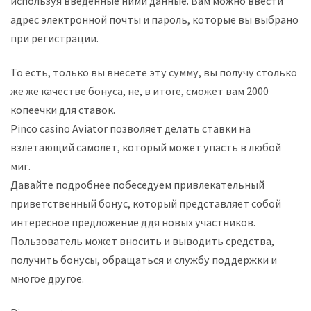
используя введенные ними данные. Вам можно ввести
адрес электронной почты и пароль, которые вы выбрано
при регистрации.
То есть, только вы внесете эту сумму, вы получу столько
же же качестве бонуса, не, в итоге, сможет вам 2000
копеечки для ставок.
Pinco casino Aviator позволяет делать ставки на
взлетающий самолет, который может упасть в любой
миг.
Давайте подробнее побеседуем привлекательный
приветственный бонус, который представляет собой
интересное предложение ддя новых участников.
Пользователь может вносить и выводить средства,
получить бонусы, обращаться и службу поддержки и
многое другое.