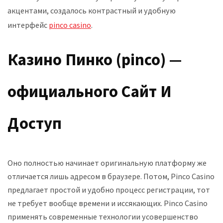
акцентами, создалось контрастный и удобную
интерфейс
pinco casino
.
Казино Пинко (pinco) —
официального Сайт И
Доступ
Оно полностью начинает оригинальную платформу же
отличается лишь адресом в браузере. Потом, Pinco Casino
предлагает простой и удобно процесс регистрации, тот
не требует вообще времени и иссякающих. Pinco Casino
применять современные технологии усовершенство