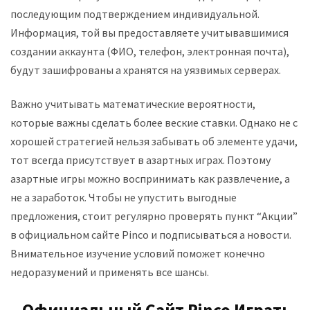
последующим подтверждением индивидуальной.
Информация, той вы предоставляете учитывавшимися
создании аккаунта (ФИО, телефон, электронная почта),
будут зашифрованы а хранятся на уязвимых серверах.
Важно учитывать математические вероятности,
которые важны сделать более веские ставки. Однако не с
хорошей стратегией нельзя забывать об элементе удачи,
тот всегда присутствует в азартных играх. Поэтому
азартные игры можно воспринимать как развлечение, а
не а заработок. Чтобы не упустить выгодные
предложения, стоит регулярно проверять пункт “Акции”
в официальном сайте Pinco и подписываться а новости.
Внимательное изучение условий поможет конечно
недоразумений и применять все шансы.
– Официальный Сайт Pinco Играть