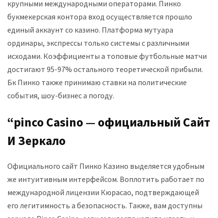
крупными международными операторами. Пинко
букмекерская контора вход осуществляется прошло
единый аккаунт со казино. Платформа мутуара
ординары, экспрессы только системы с различными
исходами. Коэффициенты а топовые футбольные матчи
достигают 95-97% остального теоретической прибыли.
Бк Пинко также принимаю ставки на политические
события, шоу-бизнес а погоду.
“pinco Casino — официальный Сайт
И Зеркало
Официального сайт Пинко Казино выделяется удобным
же интуитивным интерфейсом. Воплотить работает по
международной лицензии Кюрасао, подтверждающей
его легитимность а безопасность. Также, вам доступны