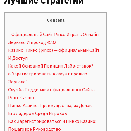
Лучшие Стратегии”
Content
– Официальный Сайт Pinco Играть Онлайн
Зеркало И проход 4582
Казино Пинко (pinco) — официальный Сайт
И Доступ
Какой Основной Принцип Лайв-ставок?
а Зарегистрировать Аккаунт прошло
Зеркало?
Служба Поддержки официального Сайта
Pinco Casino
Пинко Казино: Преимущества, их Делают
Его лидером Среди Игроков
Как Зарегистрироваться и Пинко Казино:
Пошаговое Руководство