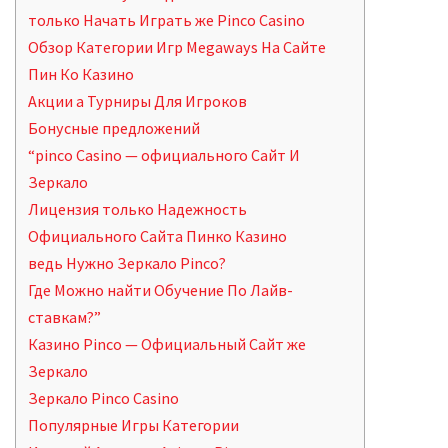
только Начать Играть же Pinco Casino
Обзор Категории Игр Megaways На Сайте
Пин Ко Казино
Акции а Турниры Для Игроков
Бонусные предложений
“pinco Casino — официального Сайт И
Зеркало
Лицензия только Надежность
Официального Сайта Пинко Казино
ведь Нужно Зеркало Pinco?
Где Можно найти Обучение По Лайв-
ставкам?”
Казино Pinco — Официальный Сайт же
Зеркало
Зеркало Pinco Casino
Популярные Игры Категории