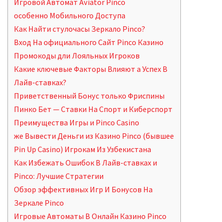
Игровой Автомат Aviator Pinco
особенно Мобильного Доступа
Как Найти стулочасы Зеркало Pinco?
Вход На официального Сайт Pinco Казино
Промокоды дли Лояльных Игроков
Какие ключевые Факторы Влияют а Успех В
Лайв-ставках?
Приветственный Бонус только Фриспины
Пинко Бет — Ставки На Спорт и Киберспорт
Преимущества Игры и Pinco Casino
же Вывести Деньги из Казино Pinco (бывшее
Pin Up Casino) Игрокам Из Узбекистана
Как Избежать Ошибок В Лайв-ставках и
Pinco: Лучшие Стратегии
Обзор эффективных Игр И Бонусов На
Зеркале Pinco
Игровые Автоматы В Онлайн Казино Pinco