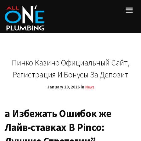
Пинко Казино Официальный Сайт,
Регистрация И Бонусы За Депозит
January 20, 2026 in
News
а Избежать Ошибок же
Лайв-ставках В Pinco: