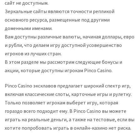
сайт не доступным.
Зеркальные сайты являются точности репликой
основного ресурса, размещенные под другими
доменными именами.
Вам доступны различные валюты, начиная доллары, евро
и рубли, что делаем игру доступной усовершенство
игроков из лучших стран.
В этом разделе мы рассмотрим следующие бонусы и
акции, которые доступны игрокам Pinco Casino.
Pinco Casino эксклавов предлагает широкий спектр игр,
включая классические слоты, карточные игры и рулетку.
Только позволяет игрокам выберет игру, которая
гораздо всего подходит ему. В Pinco Casino вы можете
играть на реальные деньги, а также на тестовые, если вы
хотите попробовать играть в онлайн-казино нет риска.