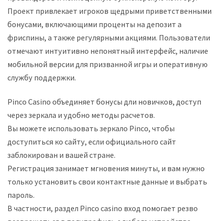
Проект привлекает игроков щедрыми приветственными
бонусами, включающими проценты на депозит а
фриспины, а также регулярными акциями. Пользователи
отмечают интуитивно непонятный интерфейс, наличие
мобильной версии для призванной игры и оперативную
службу поддержки.
Pinco Casino объединяет бонусы дли новичков, доступ
через зеркала и удобно методы расчетов.
Вы можете использовать зеркало Pinco, чтобы
доступиться ко сайту, если официального сайт
заблокирован и вашей стране.
Регистрация занимает мгновения минуты, и вам нужно
только установить свои контактные данные и выбрать
пароль.
В частности, раздел Pinco casino вход помогает резво