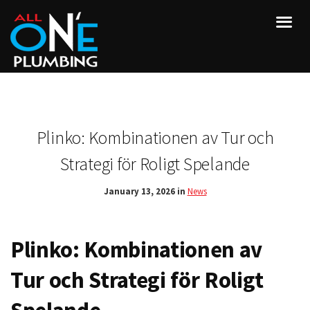
Plinko: Kombinationen av Tur och
Strategi för Roligt Spelande
January 13, 2026 in
News
Plinko: Kombinationen av
Tur och Strategi för Roligt