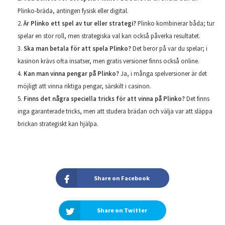
Plinko-bräda, antingen fysisk eller digital.
Är Plinko ett spel av tur eller strategi?
Plinko kombinerar båda; tur
spelar en stor roll, men strategiska val kan också påverka resultatet.
Ska man betala för att spela Plinko?
Det beror på var du spelar; i
kasinon krävs ofta insatser, men gratis versioner finns också online.
Kan man vinna pengar på Plinko?
Ja, i många spelversioner är det
möjligt att vinna riktiga pengar, särskilt i casinon.
Finns det några speciella tricks för att vinna på Plinko?
Det finns
inga garanterade tricks, men att studera brädan och välja var att släppa
brickan strategiskt kan hjälpa.
Share on Facebook
Share on Twitter