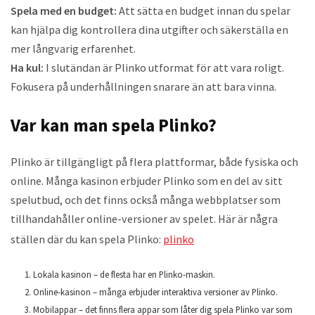
Spela med en budget:
Att sätta en budget innan du spelar
kan hjälpa dig kontrollera dina utgifter och säkerställa en
mer långvarig erfarenhet.
Ha kul:
I slutändan är Plinko utformat för att vara roligt.
Fokusera på underhållningen snarare än att bara vinna.
Var kan man spela Plinko?
Plinko är tillgängligt på flera plattformar, både fysiska och
online. Många kasinon erbjuder Plinko som en del av sitt
spelutbud, och det finns också många webbplatser som
tillhandahåller online-versioner av spelet. Här är några
ställen där du kan spela Plinko:
plinko
Lokala kasinon – de flesta har en Plinko-maskin.
Online-kasinon – många erbjuder interaktiva versioner av Plinko.
Mobilappar – det finns flera appar som låter dig spela Plinko var som