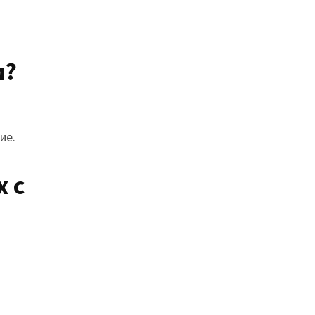
м?
ие.
х с