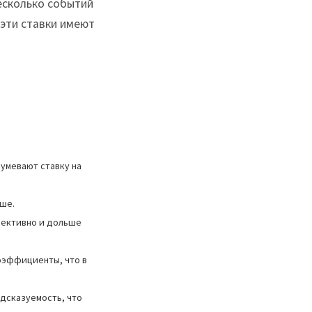
несколько событий
 эти ставки имеют
умевают ставку на
ыше.
фективно и дольше
оэффициенты, что в
дсказуемость, что