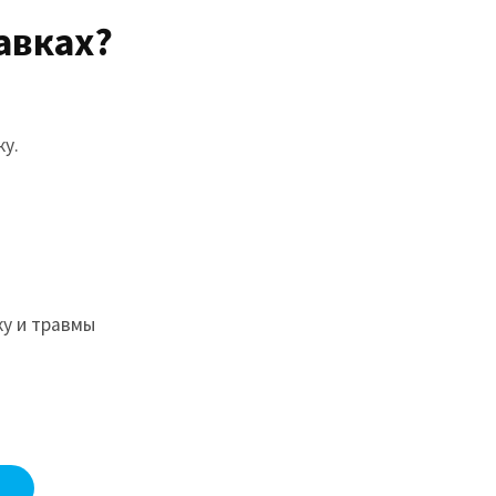
авках?
ку.
ку и травмы