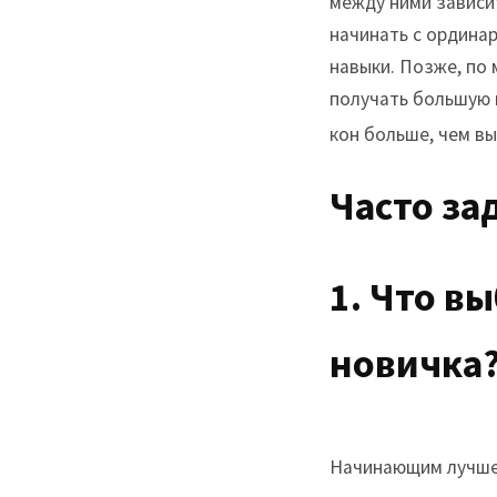
между ними зависит
начинать с ордина
навыки. Позже, по
получать большую 
кон больше, чем в
Часто за
1. Что в
новичка
Начинающим лучше 