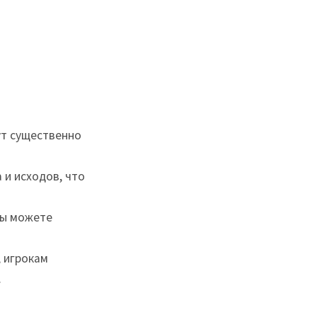
ут существенно
и исходов, что
вы можете
 игрокам
.