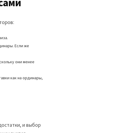
сами
торов:
иза.
инары. Если же
оскольку они менее
авки как на ординары,
достатки, и выбор