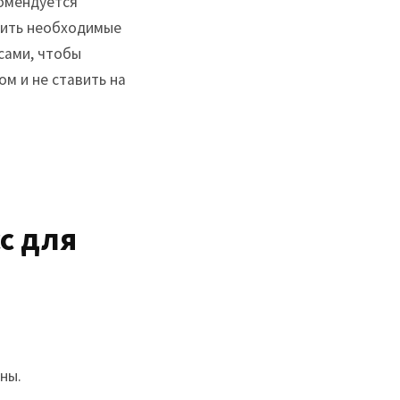
комендуется
звить необходимые
сами, чтобы
м и не ставить на
сс для
ны.