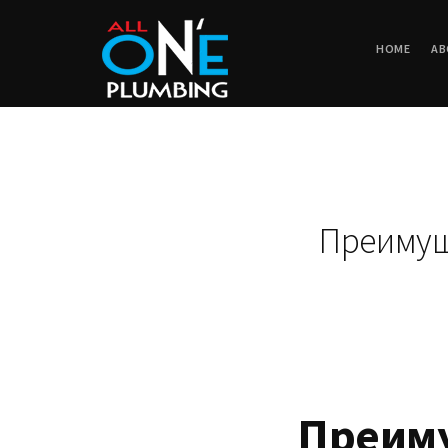
HOME
AB
Преимущ
Преиму