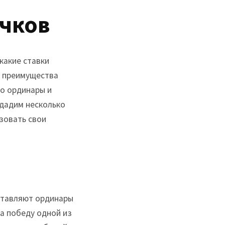
ичков
какие ставки
м преимущества
но ординары и
 дадим несколько
зовать свои
дставляют ординары
на победу одной из