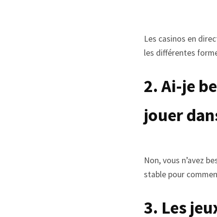
Les casinos en direct
les différentes form
2. Ai-je 
jouer dans
Non, vous n’avez be
stable pour commenc
3. Les jeu