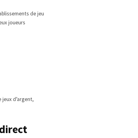
tablissements de jeu
eux joueurs
 jeux d’argent,
direct