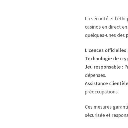
La sécurité et l’éth
casinos en direct en
quelques-unes des p
Licences officielles 
Technologie de cry
Jeu responsable :
Pr
dépenses.
Assistance clientèle
préoccupations.
Ces mesures garantis
sécurisée et respons