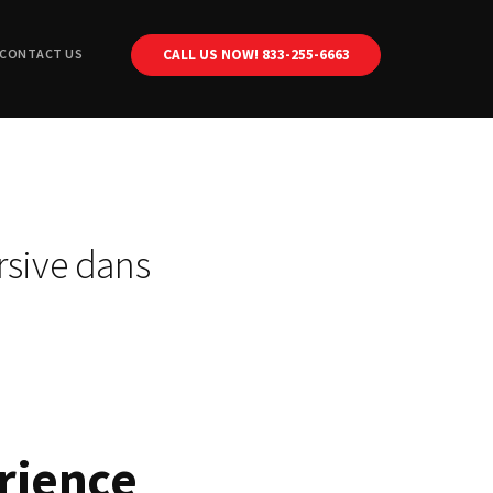
CONTACT US
CALL US NOW! 833-255-6663
Plumbing
Drain Cleaning
Plumbing
Sewer Repair
Drain Cleaning
Plumbing
Sewer Repair
Drain Cleaning
Plumbing
rsive dans
cement
Sewer Repair
Drain Cleaning
ir
Sewer Repair
lacement
hnology
rience