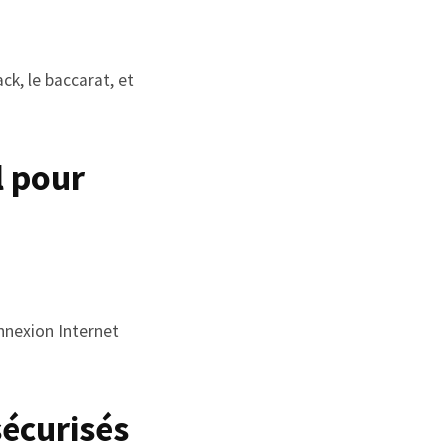
ck, le baccarat, et
l pour
nnexion Internet
sécurisés