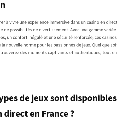
on
er à vivre une expérience immersive dans un casino en direct
e de possibilités de divertissement. Avec une gamme variée 
s, un confort inégalé et une sécurité renforcée, ces casinos
la nouvelle norme pour les passionnés de jeux. Quel que soi
y trouverez des moments captivants et authentiques, tout en
types de jeux sont disponibles
 direct en France ?