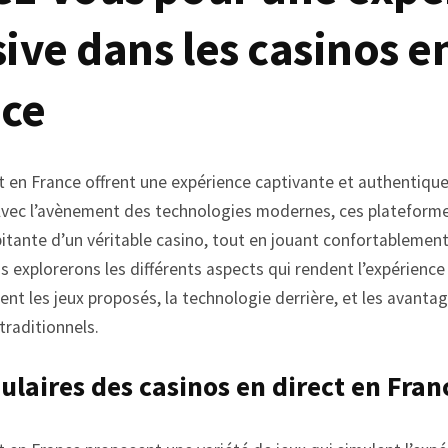
Tarzana, CA
ve dans les casinos en
Warner Center, CA
West Hills, CA
nce
Westlake Village, CA
t en France offrent une expérience captivante et authentique 
 Avec l’avènement des technologies modernes, ces plateform
itante d’un véritable casino, tout en jouant confortablemen
us explorerons les différents aspects qui rendent l’expérience
nt les jeux proposés, la technologie derrière, et les avantage
traditionnels.
ulaires des casinos en direct en Fran